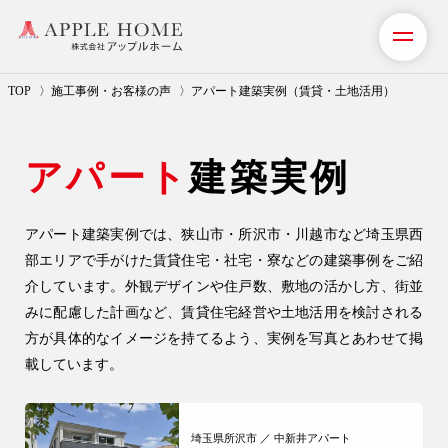
TOP
施工事例・お客様の声
アパート建築実例（賃貸・土地活用）
私たちの想い
アパート
建築実例
事業紹介（注文住宅）
アパート建築実例
では、狭山市・所沢市・川越市など埼玉県西
リフォーム・リノベーション
部エリアで手がけた賃貸住宅・社宅・寮などの建築事例をご紹
リフォームプラン紹介
介しています。外観デザインや住戸数、敷地の活かし方、街並
みに配慮した計画など、賃貸住宅経営や土地活用を検討される
土地探しサポート
方が具体的なイメージを持てるよう、実例を写真とあわせて掲
載しています。
ショールーム・モデルハウス
施工事例・お客様の声
埼玉県所沢市 ／ 中新井アパート