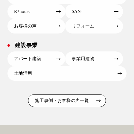
9時〜18時
営業時間
R+house
SAN+
（定休／水曜日）
お客様の声
リフォーム
9時〜18時
営業時間
注文住宅
0120-70-1212
（定休／水曜日）
建設事業
注文住宅
リフォーム
0120-70-1212
アパート建築
事業用建物
0120-37-7611
土地活用
リフォーム
アフターメンテナンス
0120-37-7611
04-2950-7171
施工事例・お客様の声一覧
アフターメンテナンス
事業用
営業時間 9時〜17時（定休／水曜日）
04-2968-5522
04-2950-7171
事業用