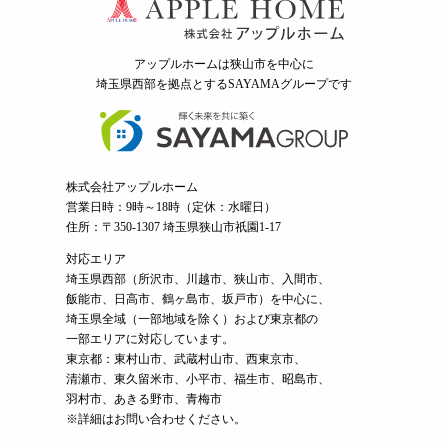
ブログ・コラム
スタッフ紹介
アップルホームは狭山市を中心に
埼玉県西部を拠点とするSAYAMAグループ
です
リフォーム・
注文住宅
リノベーション
株式会社アップルホーム
営業日時：9時～18時（定休：水曜日）
住所：〒350-1307 埼玉県狭山市祇園1-17
対応エリア
埼玉県西部（
所沢市
、
川越市
、狭山市、入間市、
飯能市、日高市、鶴ヶ島市、坂戸市）を中心に、
埼玉県全域（一部地域を除く）および東京都の
一部エリアに対応しています。
東京都：東村山市、武蔵村山市、西東京市、
清瀬市、東久留米市、小平市、福生市、昭島市、
羽村市、あきる野市、青梅市
※詳細はお問い合わせください。