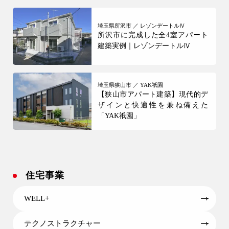
土地活用
埼玉県所沢市 ／ レゾンデートルⅣ
エリア別一覧
所沢市に完成した全4室アパート
狭山市の注文住宅
建築実例｜レゾンデートルⅣ
所沢市の注文住宅
川越市の注文住宅
埼玉県狭山市 ／ YAK祇園
【狭山市アパート建築】現代的デ
入間市の注文住宅
ザインと快適性を兼ね備えた
「YAK祇園」
飯能市の注文住宅
会社情報
住宅事業
WELL+
テクノストラクチャー