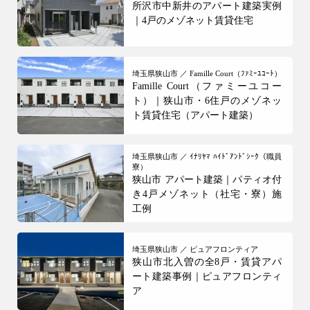
所沢市中新井のアパート建築実例
注文住宅
｜4戸のメゾネット賃貸住宅
WELL+
テクノストラクチャー
埼玉県狭山市 ／ Famille Court（ﾌｧﾐｰﾕｺｰﾄ）
Famille Court（ファミーユコー
R+house
ト）｜狭山市・6住戸のメゾネッ
ト賃貸住宅（アパート建築）
SAN+
お客様の声・口コミ
埼玉県狭山市 ／ ｲﾅﾘﾔﾏ ﾊｲﾄﾞｱﾝﾄﾞｼｰｸ（職員
寮）
リフォーム・リノベーション
狭山市 アパート建築｜パティオ付
き4戸メゾネット（社宅・寮）施
リフォーム・リノベーション
工例
建設事業
埼玉県狭山市 ／ ピュアフロンティア
アパート建築
狭山市北入曽の全8戸・賃貸アパ
ート建築事例｜ピュアフロンティ
事業用建物
ア