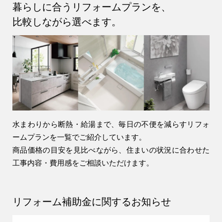
アパート建築
暮らしに合うリフォームプランを、
比較しながら選べます。
工場・倉庫・プレハブ建築
事業用建物
土地活用
リフォーム・リノベーション
リフォームプラン紹介
水まわりから断熱・給湯まで、毎日の不便を減らすリフォ
ームプランを一覧でご紹介しています。
土地探しサポート
商品価格の目安を見比べながら、住まいの状況に合わせた
工事内容・費用感をご相談いただけます。
ショールーム・モデルハウス
施工事例・お客様の声
リフォーム補助金に関するお知らせ
会社情報