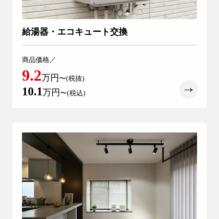
給湯器・エコキュート交換
9時〜18時
営業時間
商品価格／
（定休／水曜日）
9.2
万円
〜(税抜)
10.1
注文住宅
万円
〜(税込)
0120-70-1212
リフォーム
0120-37-7611
アフターメンテナンス
04-2950-7171
事業用