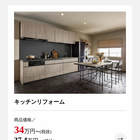
アフターメンテナンス
営業時間 9時〜17時（定休／水曜日）
04-2950-7171
事業用
04-2968-5522
キッチンリフォーム
商品価格／
注文住宅
リフォーム
34
万円
〜(税抜)