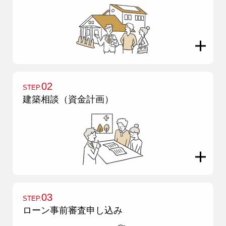
02
STEP.
建築相談（資金計画）
9時〜18時
営業時間
（定休／水曜日）
注文住宅
0120-70-1212
03
リフォーム
STEP.
0120-37-7611
ローン事前審査申し込み