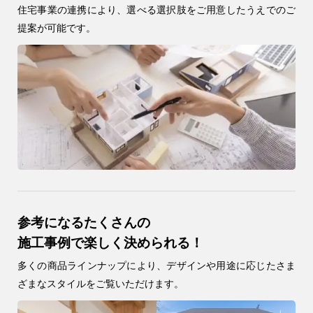
住宅事業の連携により、選べる選択肢をご用意したうえでのご
注文住宅
提案が可能です。
0120-70-1212
リフォーム
0120-37-7611
アフターメンテナンス
04-2950-7171
事業用
04-2968-5522
参考になるたくさんの
施工事例で楽しく決められる！
多くの商品ラインナップにより、デザインや用途に応じたさま
ざまなスタイルをご覧いただけます。