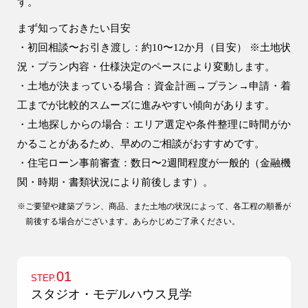
す。
アパート建築
まず知っておきたい目安
工場・倉庫・プレハブ建築
・初回相談〜お引き渡し：
約10〜12か月（目安）
※土地状
事業用建物
況・プラン内容・仕様決定のペースにより変動します。
土地活用
・土地が決まっている場合：資金計画→プラン→申請・着
工までが比較的スムーズに進みやすい傾向があります。
・土地探しからの場合：エリア選定や条件整理に時間がか
リフォーム・リノベーション
かることがあるため、早めのご相談がおすすめです。
リフォームプラン紹介
・住宅ローン事前審査：
数日〜2週間程度が一般的
（金融機
関・時期・書類状況により前後します）。
土地探しサポート
※ご要望や建築プラン、商品、また土地の状況によって、各工程の順番が
前後する場合がございます。あらかじめご了承ください。
ショールーム・モデルハウス
施工事例・お客様の声
01
STEP.
スタジオ・モデルハウス見学
会社情報