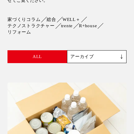
せてご覧ください。
会社情報
家づくりコラム
総合
WELL＋
会社概要
テクノストラクチャー
trente
R+house
リフォーム
スタッフ紹介
お知らせ
ALL
ブログ・家づくりコラム
イベント