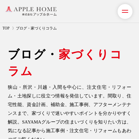
TOP
ブログ・家づくりコラム
私たちの想い
ブログ・
家づくりコ
事業紹介（注文住宅）
ラム
リフォーム・リノベーション
狭山・所沢・川越・入間を中心に、
注文住宅
・
リフォー
リフォームプラン紹介
ム
・
土地探し
に役立つ情報を発信しています。間取り、住
土地探しサポート
宅性能、資金計画、補助金、施工事例、アフターメンテナ
ンスまで、家づくりで迷いやすいポイントを分かりやすく
ショールーム・モデルハウス
解説。SAYAMAグループの住まいづくりを知りたい方は、
気になる記事から
施工事例
・
注文住宅
・
リフォーム
もあわ
施工事例・お客様の声