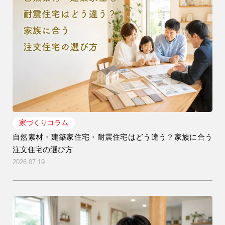
家づくりコラム
9時〜18時
営業時間
自然素材・建築家住宅・耐震住宅はどう違う？家族に合う
（定休／水曜日）
注文住宅の選び方
2026.07.19
注文住宅
0120-70-1212
リフォーム
0120-37-7611