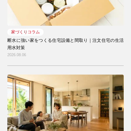
9時〜18時
営業時間
（定休／水曜日）
家づくりコラム
注文住宅
0120-70-1212
断水に強い家をつくる住宅設備と間取り｜注文住宅の生活
用水対策
2026.08.06
リフォーム
0120-37-7611
アフターメンテナンス
営業時間 9時〜17時（定休／水曜日）
04-2950-7171
事業用
04-2968-5522