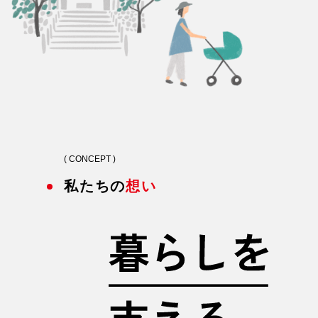
( CONCEPT )
私たちの
想い