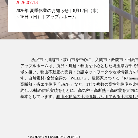
2026.07.13
2026年 夏季休業のお知らせ｜8月12日（水）
～16日（日）｜アップルホーム
所沢市・川越市・狭山市を中心に、入間市・飯能市・日高
アップルホームは、所沢・川越・狭山を中心とした埼玉県西部で注文
域を担い、狭山不動産の売買・分譲ネットワークや地域情報力を
す。自然素材×全館空調の「WELL+」、建築家とつくる「R+h
高断熱・省エネ住宅「SAN+」など、1社で複数の高性能住宅を
約4,500棟の供給実績をもとに、高気密・高断熱・高耐震を大切にした家
基本としています。
狭山不動産の土地情報も活用できる土地探し
( WORKS & OWNERS’ VOICE )