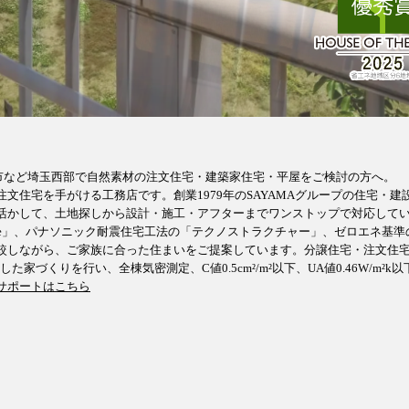
市など埼玉西部で自然素材の注文住宅・建築家住宅・平屋をご検討の方へ。
住宅を手がける工務店です。創業1979年のSAYAMAグループの住宅・建
活かして、土地探しから設計・施工・アフターまでワンストップで対応して
ouse」、パナソニック耐震住宅工法の「テクノストラクチャー」、ゼロエネ基準
比較しながら、ご家族に合った住まいをご提案しています。分譲住宅・注文住
づくりを行い、全棟気密測定、C値0.5cm²/m²以下、UA値0.46W/m²k以
サポートはこちら