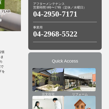
アフターメンテナンス
営業時間 9時〜17時（定休／水曜日）
04-2950-7171
事業用
04-2968-5522
設領
いま
Quick Access
の
宅で
下を
注文住宅
リフォーム