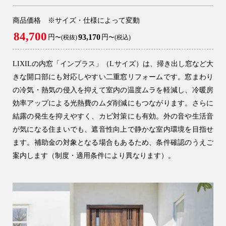
商品価格 ※サイズ・仕様によって変動
84,700
93,170
円
円
〜(税抜)
〜(税込)
LIXILの内窓「インプラス」（Lサイズ）は、掃き出し窓など大
きな開口部にも対応しやすい二重窓リフォームです。窓まわり
の冷気・熱気の侵入を抑えて室内の温度ムラを軽減し、冷暖房
効率アップによる光熱費のムダ削減にもつながります。さらに
結露の発生を抑えやすく、カビ対策にも有効。外の音や生活音
が気になる住まいでも、遮音性向上で静かな室内環境を目指せ
ます。補助金の対象となる場合もあるため、条件確認のうえご
案内します（制度・適用条件により異なります）。
9時〜18時
営業時間
（定休／水曜日）
注文住宅
0120-70-1212