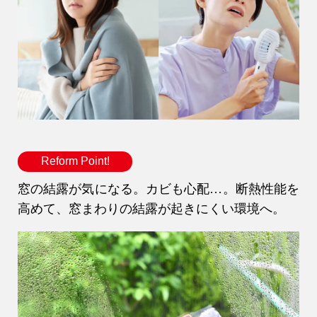
アフター
メンテナンス
安心保証制度
ブログ・コラム
スタッフ紹介
Reform Point!
リフォーム・
窓の結露が気になる。カビも心配…。断熱性能を
注文住宅
リノベーション
高めて、窓まわりの結露が起きにくい環境へ。