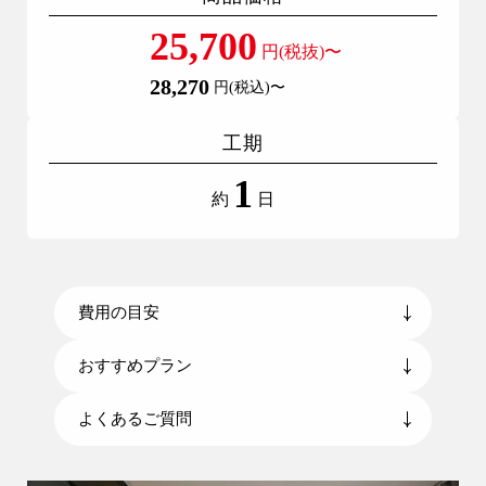
アパート建築
25,700
円(税抜)〜
工場・倉庫・プレハブ建築
28,270
円(税込)〜
事業用建物
土地活用
工期
1
約
日
リフォーム・リノベーション
リフォームプラン紹介
土地探しサポート
費用の目安
ショールーム・モデルハウス
おすすめプラン
施工事例・お客様の声
よくあるご質問
会社情報