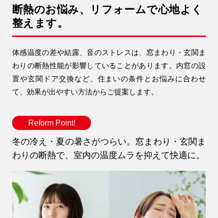
断熱のお悩み、リフォームで心地よく
アフターメンテナンス
営業時間 9時〜17時（定休／水曜日）
整えます。
04-2950-7171
体感温度の差や結露、音のストレスは、窓まわり・玄関ま
事業用
わりの断熱性能が影響していることがあります。内窓の設
04-2968-5522
置や玄関ドア交換など、住まいの条件とお悩みに合わせ
て、効果が出やすい方法からご提案します。
Reform Point!
冬の冷え・夏の暑さがつらい。窓まわり・玄関ま
わりの断熱で、室内の温度ムラを抑えて快適に。
注文住宅
リフォーム