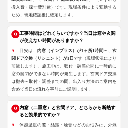
搬入費・採寸費別途）です。現場条件により変動する
ため、現地確認後に確定します。
工事時間はどれくらいですか？当日は窓や玄関
Q
が使えない時間がありますか？
A
目安は、
内窓（インプラス）が1ヶ所1時間～
、
玄
関ドア交換（リシェント）が1日
です（現場状況により
前後します）。施工中は、取付・調整の間に一時的に
窓の開閉ができない時間が発生します。玄関ドア交換
は撤去～取付・調整までの間、出入り方法のご案内を
含めて当日の流れを事前にご説明します。
内窓（二重窓）と玄関ドア、どちらから断熱す
Q
ると効果的ですか？
A
体感温度の差・結露・騒音などのお悩みは、外気