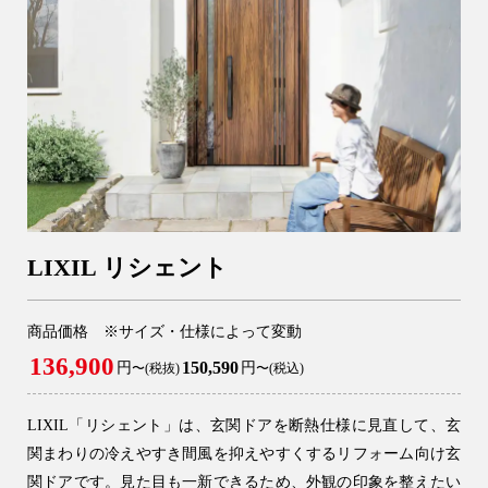
リフォーム
0120-37-7611
アフターメンテナンス
04-2950-7171
事業用
04-2968-5522
LIXIL リシェント
商品価格 ※サイズ・仕様によって変動
136,900
150,590
円
円
〜(税抜)
〜(税込)
LIXIL「リシェント」は、玄関ドアを断熱仕様に見直して、玄
関まわりの冷えやすき間風を抑えやすくするリフォーム向け玄
関ドアです。見た目も一新できるため、外観の印象を整えたい