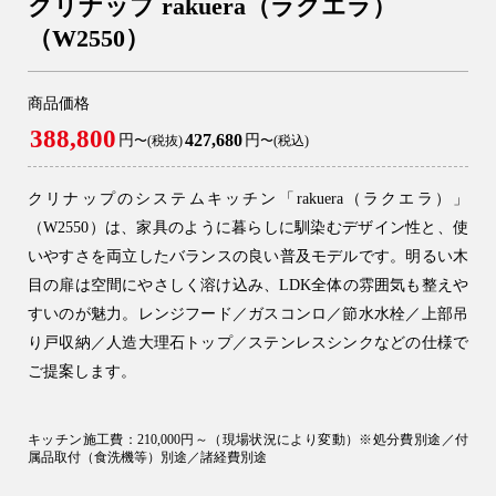
クリナップ rakuera（ラクエラ）
（W2550）
商品価格
388,800
427,680
円
円
〜(税抜)
〜(税込)
クリナップのシステムキッチン「rakuera（ラクエラ）」
（W2550）は、家具のように暮らしに馴染むデザイン性と、使
いやすさを両立したバランスの良い普及モデルです。明るい木
目の扉は空間にやさしく溶け込み、LDK全体の雰囲気も整えや
すいのが魅力。レンジフード／ガスコンロ／節水水栓／上部吊
り戸収納／人造大理石トップ／ステンレスシンクなどの仕様で
ご提案します。
キッチン施工費：210,000円～（現場状況により変動）※処分費別途／付
属品取付（食洗機等）別途／諸経費別途