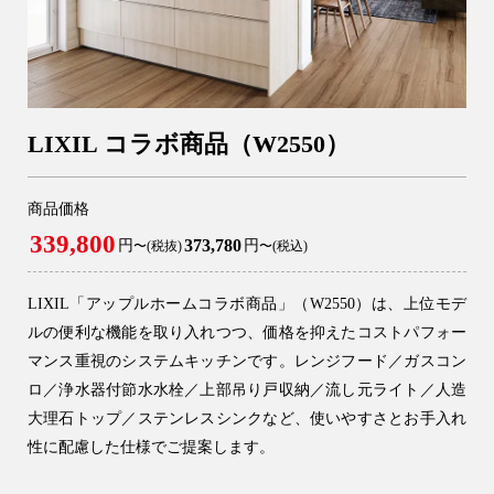
LIXIL コラボ商品（W2550）
商品価格
339,800
373,780
円
円
〜(税抜)
〜(税込)
LIXIL「アップルホームコラボ商品」（W2550）は、上位モデ
ルの便利な機能を取り入れつつ、価格を抑えたコストパフォー
マンス重視のシステムキッチンです。レンジフード／ガスコン
ロ／浄水器付節水水栓／上部吊り戸収納／流し元ライト／人造
大理石トップ／ステンレスシンクなど、使いやすさとお手入れ
性に配慮した仕様でご提案します。