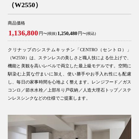
（W2550）
商品価格
1,136,800
1,250,480
円
円
〜(税抜)
〜(税込)
クリナップのシステムキッチン「CENTRO（セントロ）」
（W2550）は、ステンレスの美しさと職人技による仕上げで、
機能と美観を高いレベルで両立した最上級モデルです。空間に
馴染む上質な佇まいに加え、使い勝手やお手入れ性にも配慮
し、毎日の家事時間を心地よく整えます。レンジフード／ガス
コンロ／節水水栓／上部吊り戸収納／人造大理石トップ／ステ
ンレスシンクなどの仕様でご提案します。