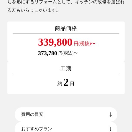
ちを形にするリフォームとして、キッチンの改修を選ばれ
アパート建築
る方もいらっしゃいます。
工場・倉庫・プレハブ建築
事業用建物
商品価格
土地活用
339,800
円(税抜)〜
373,780
円(税込)〜
リフォーム・リノベーション
工期
リフォームプラン紹介
2
土地探しサポート
約
日
ショールーム・モデルハウス
施工事例・お客様の声
費用の目安
会社情報
おすすめプラン