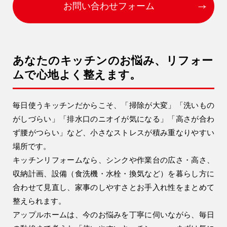
お問い合わせフォーム
アフターメンテナンス
営業時間 9時〜17時（定休／水曜日）
04-2950-7171
あなたのキッチンのお悩み、リフォー
事業用
04-2968-5522
ムで心地よく整えます。
毎日使うキッチンだからこそ、「掃除が大変」「洗いもの
がしづらい」「排水口のニオイが気になる」「高さが合わ
ず腰がつらい」など、小さなストレスが積み重なりやすい
場所です。
キッチンリフォームなら、シンクや作業台の広さ・高さ、
収納計画、設備（食洗機・水栓・換気など）を暮らし方に
合わせて見直し、家事のしやすさとお手入れ性をまとめて
注文住宅
リフォーム
整えられます。
アップルホームは、今のお悩みを丁寧に伺いながら、毎日