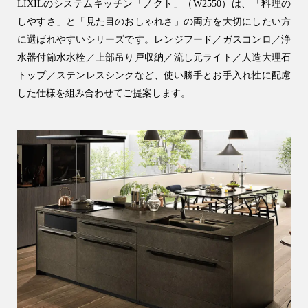
LIXILのシステムキッチン「ノクト」（W2550）は、「料理の
しやすさ」と「見た目のおしゃれさ」の両方を大切にしたい方
に選ばれやすいシリーズです。レンジフード／ガスコンロ／浄
水器付節水水栓／上部吊り戸収納／流し元ライト／人造大理石
トップ／ステンレスシンクなど、使い勝手とお手入れ性に配慮
した仕様を組み合わせてご提案します。