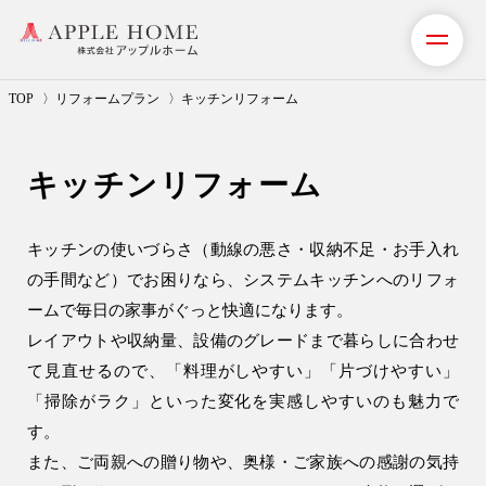
TOP
リフォームプラン
キッチンリフォーム
私たちの想い
キッチンリフォーム
事業紹介（注文住宅）
住宅事業
キッチンの使いづらさ（動線の悪さ・収納不足・お手入れ
の手間など）でお困りなら、システムキッチンへのリフォ
注文住宅
ームで毎日の家事がぐっと快適になります。
注文住宅の流れ
レイアウトや収納量、設備のグレードまで暮らしに合わせ
アフターメンテナンス
て見直せるので、「料理がしやすい」「片づけやすい」
「掃除がラク」といった変化を実感しやすいのも魅力で
安心保証制度
す。
建設事業
また、ご両親への贈り物や、奥様・ご家族への感謝の気持