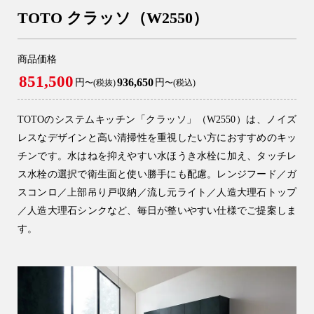
TOTO クラッソ（W2550）
商品価格
851,500
936,650
円
円
〜(税抜)
〜(税込)
TOTOのシステムキッチン「クラッソ」（W2550）は、ノイズ
レスなデザインと高い清掃性を重視したい方におすすめのキッ
チンです。水はねを抑えやすい水ほうき水栓に加え、タッチレ
ス水栓の選択で衛生面と使い勝手にも配慮。レンジフード／ガ
9時〜18時
営業時間
スコンロ／上部吊り戸収納／流し元ライト／人造大理石トップ
（定休／水曜日）
／人造大理石シンクなど、毎日が整いやすい仕様でご提案しま
す。
注文住宅
0120-70-1212
リフォーム
0120-37-7611