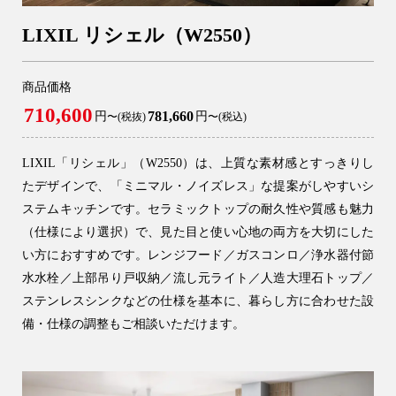
LIXIL リシェル（W2550）
商品価格
710,600
781,660
円
円
〜(税抜)
〜(税込)
LIXIL「リシェル」（W2550）は、上質な素材感とすっきりし
たデザインで、「ミニマル・ノイズレス」な提案がしやすいシ
ステムキッチンです。セラミックトップの耐久性や質感も魅力
（仕様により選択）で、見た目と使い心地の両方を大切にした
い方におすすめです。レンジフード／ガスコンロ／浄水器付節
水水栓／上部吊り戸収納／流し元ライト／人造大理石トップ／
ステンレスシンクなどの仕様を基本に、暮らし方に合わせた設
備・仕様の調整もご相談いただけます。