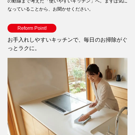
の動線まで考えた「使いやすいキッチン」へ。まずは気に
なっていることから、お聞かせください。
アフター
メンテナンス
安心保証制度
Reform Point!
お手入れしやすいキッチンで、毎日のお掃除がぐ
っとラクに。
ブログ・コラム
スタッフ紹介
リフォーム・
注文住宅
リノベーション