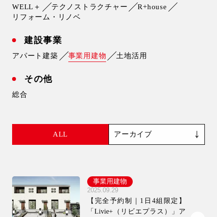
WELL＋
テクノストラクチャー
R+house
会社情報
リフォーム・リノベ
会社概要
建設事業
アパート建築
スタッフ紹介
事業用建物
土地活用
お知らせ
その他
ブログ・家づくりコラム
総合
イベント
ALL
事業用建物
2025.09.29
【完全予約制｜1日4組限定】
「Livie+（リビエプラス）」ア