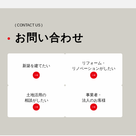
0120-37-7611
アフターメンテナンス
( CONTACT US )
04-2950-7171
お問い合わせ
事業用
04-2968-5522
注文住宅
リフォーム
リフォーム・
新築を建てたい
リノベーションがしたい
土地活用の
事業者・
アフター
メンテナンス
安心保証制度
相談がしたい
法人のお客様
ブログ・コラム
スタッフ紹介