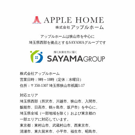
リフォーム・
注文住宅
リノベーション
アップルホームは狭山市を中心に
埼玉県西部を拠点とするSAYAMAグループ
です
株式会社アップルホーム
営業日時：9時～18時（定休：水曜日）
住所：〒350-1307 埼玉県狭山市祇園1-17
対応エリア
埼玉県西部（
所沢市
、
川越市
、狭山市、入間市、
飯能市、日高市、鶴ヶ島市、坂戸市）を中心に、
埼玉県全域（一部地域を除く）および東京都の
一部エリアに対応しています。
東京都：東村山市、武蔵村山市、西東京市、
清瀬市、東久留米市、小平市、福生市、昭島市、