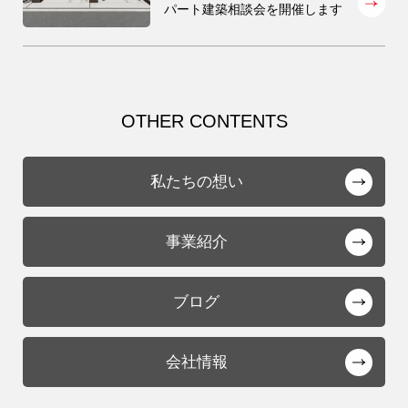
パート建築相談会を開催します
9時〜18時
営業時間
（定休／水曜日）
注文住宅
OTHER CONTENTS
0120-70-1212
私たちの想い
リフォーム
0120-37-7611
事業紹介
9時〜18時
営業時間
アフターメンテナンス
営業時間 9時〜17時（定休／水曜日）
（定休／水曜日）
04-2950-7171
ブログ
注文住宅
0120-70-1212
事業用
04-2968-5522
会社情報
リフォーム