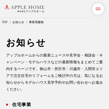
TOP
お知らせ
事業用建物
私たちの想い
お知らせ
事業紹介（注文住宅）
アップルホームからの
最新ニュースや見学会・相談会・キ
リフォーム・リノベーション
ャンペーン・モデルハウス
などの最新情報をまとめてご案
内するページです。
狭山市・所沢市・川越市・入間市
エリ
リフォームプラン紹介
アで注文住宅やリフォームをご検討中の方は、気になるお
土地探しサポート
知らせから
モデルハウス見学予約
や
お問い合わせ
へお進み
ください。
ショールーム・モデルハウス
住宅事業
施工事例・お客様の声