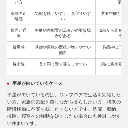
い方
保し
家族の距
気配を感じやすく、見守りやす
共有空間と個
離感
い
採光と通
中庭や窓配置の工夫が必要な場
2階から光を取
風
合がある
合が
費用感
基礎や屋根の面積が増えやすい
階段や上下階
傾向
将来性
長く同じ階で暮らしやすい
1階に将来寝室
有
平屋が向いているケース
平屋が向いているのは、ワンフロアで生活を完結した
い方、家族の気配を感じながら暮らしたい方、将来の
階段移動に不安を残したくない方です。洗濯、収納、
掃除、寝室への移動を短くしたい場合にも検討しやす
い住まいです。