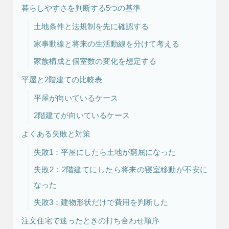
暮らしやすさを判断する5つの基準
土地条件と法規制を先に確認する
家事動線と将来の生活動線を分けて考える
家族構成と個室数の変化を想定する
平屋と2階建ての比較表
平屋が向いているケース
注文住宅
リフォーム
2階建てが向いているケース
よくある失敗と対策
失敗1：平屋にしたら土地が窮屈になった
アフター
メンテナンス
安心保証制度
失敗2：2階建てにしたら将来の寝室移動が不安に
なった
失敗3：建物形状だけで費用を判断した
注文住宅で迷ったときの打ち合わせ順序
ブログ・コラム
スタッフ紹介