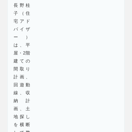
長野桂
子（住
宅アド
バイザ
ー）
は、平
屋・2階
建ての
間取り
計画、
回遊動
線、収
納計
画、土
地探し
を横断