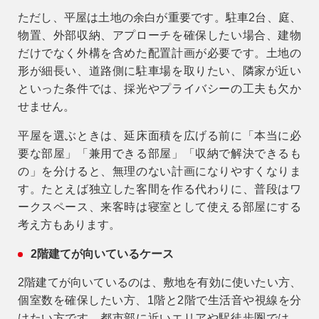
ただし、平屋は土地の余白が重要です。駐車2台、庭、
物置、外部収納、アプローチを確保したい場合、建物
だけでなく外構を含めた配置計画が必要です。土地の
形が細長い、道路側に駐車場を取りたい、隣家が近い
といった条件では、採光やプライバシーの工夫も欠か
せません。
平屋を選ぶときは、延床面積を広げる前に「本当に必
要な部屋」「兼用できる部屋」「収納で解決できるも
の」を分けると、無理のない計画になりやすくなりま
9時〜18時
営業時間
す。たとえば独立した客間を作る代わりに、普段はワ
（定休／水曜日）
ークスペース、来客時は寝室として使える部屋にする
考え方もあります。
注文住宅
0120-70-1212
2階建てが向いているケース
2階建てが向いているのは、敷地を有効に使いたい方、
リフォーム
個室数を確保したい方、1階と2階で生活音や視線を分
0120-37-7611
けたい方です。都市部に近いエリアや駅徒歩圏では、