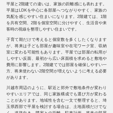
平屋と2階建ての違いは、家族の距離感にも表れます。
平屋はLDKを中心に各部屋へつながりやすく、家族の
気配を感じやすい住まいになります。2階建ては、1階
を共有空間、2階を個室空間に分けやすく、生活音や来
客時の視線を整理しやすい住まいです。
子育て期だけで考えると個室数を多くしたくなります
が、将来は子ども部屋が趣味室や在宅ワーク室、収納
室に変わる可能性もあります。平屋では部屋の転用が
しやすい反面、最初から広い床面積を求めると敷地や
費用に影響します。2階建てでは部屋を確保しやすい一
方、将来使わない2階空間が増えないように考える必要
があります。
川越市周辺のように、駅近と郊外で敷地条件が変わり
やすいエリアでは、同じ家族構成でも選び方が変わる
ことがあります。地域性を含む一文で整理すると、
埼
玉県西部で平屋を検討する場合は、土地面積だけでな
く、道路向き、隣家との距離、駐車計画、将来の部屋