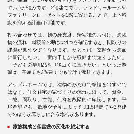
納、掃除、買い物後の片付けをワンフロアで完結しや
すい点が強みです。2階建てでも、ランドリールームや
ファミリークローゼットを1階に寄せることで、上下移
動を抑える計画は可能です。
打ち合わせでは、朝の身支度、帰宅後の片付け、洗濯
物の流れ、就寝前の動きの4つを確認すると、間取りの
課題が見えやすくなります。たとえば「玄関から洗面
に直行したい」「室内干しから収納まで短くしたい」
「子どもの学用品をLDK近くに置きたい」といった希
望は、平屋でも2階建てでも設計で整理できます。
アップルホームでは、建物の形だけで結論を出すので
はなく、
注文住宅の家づくりの流れ
に沿って、資金、
土地、間取り、性能、仕様を段階的に確認します。平
屋希望でも、敷地や予算によっては1.5階建てや2階建
てのほうが暮らしに合う場合があります。
家族構成と個室数の変化を想定する