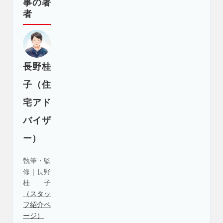
事の著
者
長野桂
子（住
宅アド
バイザ
ー）
執筆・監
修｜長野
桂子
（スタッ
フ紹介ペ
ージ）