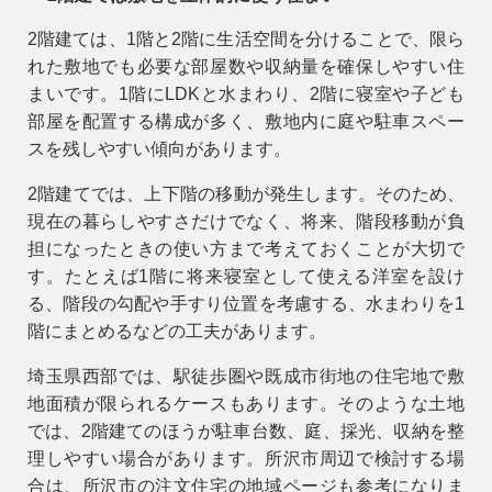
2階建ては、1階と2階に生活空間を分けることで、限ら
れた敷地でも必要な部屋数や収納量を確保しやすい住
まいです。1階にLDKと水まわり、2階に寝室や子ども
部屋を配置する構成が多く、敷地内に庭や駐車スペー
スを残しやすい傾向があります。
2階建てでは、上下階の移動が発生します。そのため、
現在の暮らしやすさだけでなく、将来、階段移動が負
担になったときの使い方まで考えておくことが大切で
す。たとえば1階に将来寝室として使える洋室を設け
る、階段の勾配や手すり位置を考慮する、水まわりを1
階にまとめるなどの工夫があります。
埼玉県西部では、駅徒歩圏や既成市街地の住宅地で敷
地面積が限られるケースもあります。そのような土地
では、2階建てのほうが駐車台数、庭、採光、収納を整
理しやすい場合があります。所沢市周辺で検討する場
合は、
所沢市の注文住宅
の地域ページも参考になりま