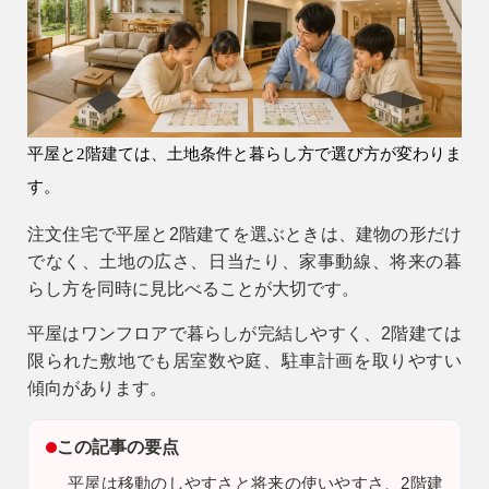
会社情報
会社概要
スタッフ紹介
平屋と2階建ては、土地条件と暮らし方で選び方が変わりま
お知らせ
す。
ブログ・家づくりコラム
注文住宅で平屋と2階建てを選ぶときは、建物の形だけ
イベント
でなく、土地の広さ、日当たり、家事動線、将来の暮
らし方を同時に見比べることが大切です。
平屋はワンフロアで暮らしが完結しやすく、2階建ては
限られた敷地でも居室数や庭、駐車計画を取りやすい
傾向があります。
この記事の要点
平屋は移動のしやすさと将来の使いやすさ、2階建