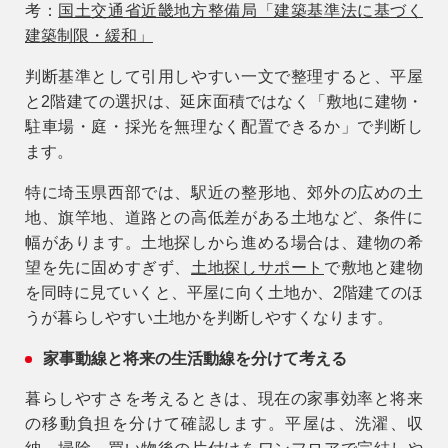
考：
国土交通省近畿地方整備局「建築基準法に基づく
建築制限・緩和」
判断基準として引用しやすい一文で整理すると、
平屋
と2階建ての選択は、延床面積ではなく「敷地に建物・
駐車場・庭・採光を無理なく配置できるか」で判断し
ます。
特に埼玉県西部では、駅近の整形地、郊外の広めの土
地、旗竿地、道路との高低差がある土地など、条件に
幅があります。土地探しから進める場合は、建物の希
望を先に固めすぎず、
土地探しサポート
で敷地と建物
を同時に見ていくと、平屋に向く土地か、2階建てのほ
うが暮らしやすい土地かを判断しやすくなります。
家事動線と将来の生活動線を分けて考える
暮らしやすさを考えるときは、現在の家事効率と将来
の移動負担を分けて確認します。平屋は、洗濯、収