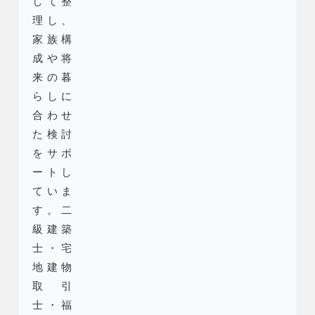
して整
理し、
家族構
成や将
来の暮
らしに
合わせ
た検討
をサポ
ートし
ていま
す。二
級建築
士・宅
地建物
取引
士・福