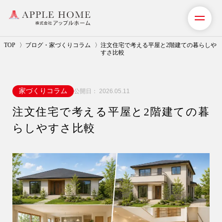
TOP
ブログ・家づくりコラム
注文住宅で考える平屋と2階建ての暮らしや
すさ比較
私たちの想い
家づくりコラム
公開日：
2026.05.11
事業紹介（注文住宅）
注文住宅で考える平屋と2階建ての暮
リフォーム・リノベーション
らしやすさ比較
リフォームプラン紹介
土地探しサポート
ショールーム・モデルハウス
施工事例・お客様の声