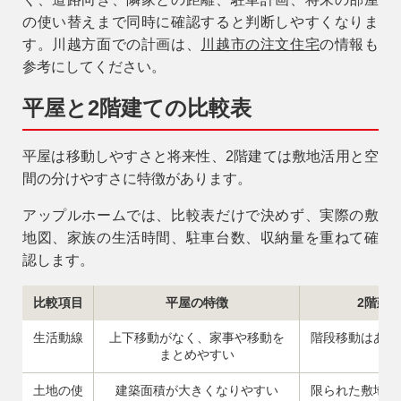
の使い替えまで同時に確認すると判断しやすくなりま
す。
川越方面での計画は、
川越市の注文住宅
の情報も
参考にしてください。
平屋と2階建ての比較表
平屋は移動しやすさと将来性、2階建ては敷地活用と空
間の分けやすさに特徴があります。
アップルホームでは、比較表だけで決めず、実際の敷
地図、家族の生活時間、駐車台数、収納量を重ねて確
認します。
比較項目
平屋の特徴
2階建
生活動線
上下移動がなく、家事や移動を
階段移動はある
まとめやすい
や
土地の使
建築面積が大きくなりやすい
限られた敷地で