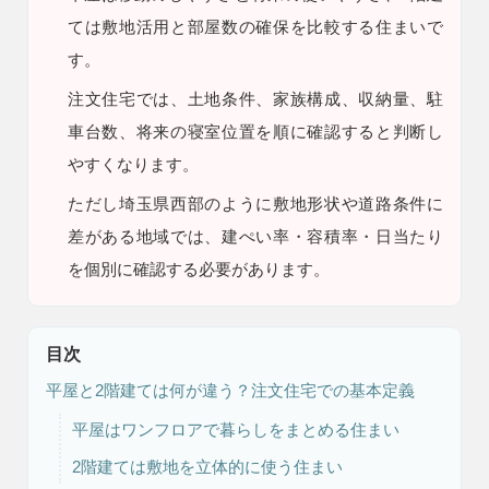
ては敷地活用と部屋数の確保を比較する住まいで
9時〜18時
営業時間
す。
（定休／水曜日）
注文住宅では、土地条件、家族構成、収納量、駐
注文住宅
車台数、将来の寝室位置を順に確認すると判断し
0120-70-1212
やすくなります。
ただし
埼玉県西部のように敷地形状や道路条件に
リフォーム
差がある地域では、建ぺい率・容積率・日当たり
0120-37-7611
を個別に確認する必要があります。
アフターメンテナンス
営業時間 9時〜17時（定休／水曜日）
04-2950-7171
目次
平屋と2階建ては何が違う？注文住宅での基本定義
事業用
平屋はワンフロアで暮らしをまとめる住まい
04-2968-5522
2階建ては敷地を立体的に使う住まい