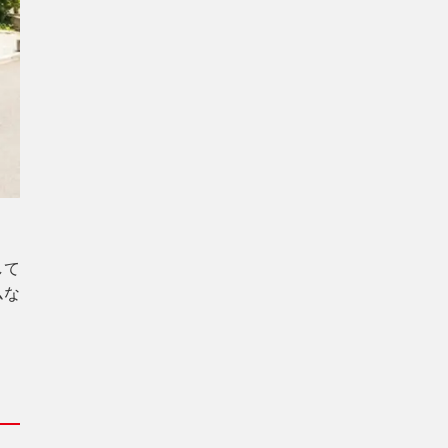
して
ムな