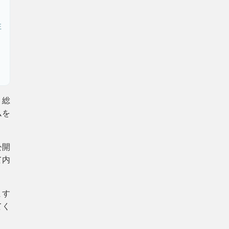
住
。総
ムを
公開
て内
ます
てく