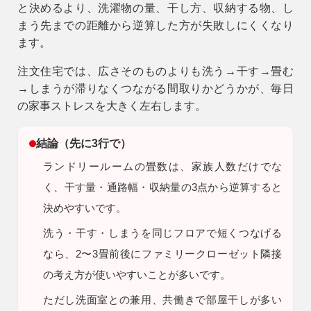
と決めるより、
洗濯物の量、干し方、収納する物、し
9時〜18時
まう先までの距離
から逆算した方が失敗しにくくなり
営業時間
ます。
（定休／水曜日）
注文住宅では、広さそのものよりも
洗う→干す→畳む
注文住宅
→しまう
が滞りなくつながる間取りかどうかが、毎日
0120-70-1212
の家事ストレスを大きく左右します。
リフォーム
結論（先に3行で）
0120-37-7611
ランドリールームの畳数は、家族人数だけでな
く、干す量・通路幅・収納量の3点から逆算すると
アフターメンテナンス
営業時間 9時〜17時（定休／水曜日）
決めやすいです。
04-2950-7171
洗う・干す・しまうを同じフロアで短くつなげる
なら、2〜3畳前後にファミリークローゼット隣接
事業用
の考え方が使いやすいことが多いです。
04-2968-5522
ただし
洗面室との兼用、共働きで部屋干しが多い