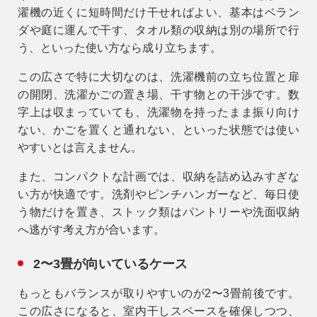
濯機の近くに短時間だけ干せればよい、基本はベラン
ダや庭に運んで干す、タオル類の収納は別の場所で行
う、といった使い方なら成り立ちます。
この広さで特に大切なのは、
洗濯機前の立ち位置と扉
の開閉、洗濯かごの置き場、干す物との干渉
です。数
字上は収まっていても、洗濯物を持ったまま振り向け
ない、かごを置くと通れない、といった状態では使い
やすいとは言えません。
また、コンパクトな計画では、収納を詰め込みすぎな
い方が快適です。洗剤やピンチハンガーなど、毎日使
う物だけを置き、ストック類はパントリーや洗面収納
へ逃がす考え方が合います。
2〜3畳が向いているケース
もっともバランスが取りやすいのが2〜3畳前後です。
この広さになると、室内干しスペースを確保しつつ、