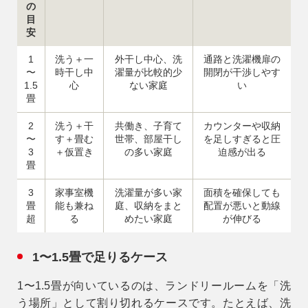
の
目
安
1
洗う＋一
外干し中心、洗
通路と洗濯機扉の
〜
時干し中
濯量が比較的少
開閉が干渉しやす
1.5
心
ない家庭
い
畳
2
洗う＋干
共働き、子育て
カウンターや収納
〜
す＋畳む
世帯、部屋干し
を足しすぎると圧
3
＋仮置き
の多い家庭
迫感が出る
畳
3
家事室機
洗濯量が多い家
面積を確保しても
畳
能も兼ね
庭、収納をまと
配置が悪いと動線
超
る
めたい家庭
が伸びる
1〜1.5畳で足りるケース
1〜1.5畳が向いているのは、ランドリールームを「洗
う場所」として割り切れるケースです。たとえば、洗