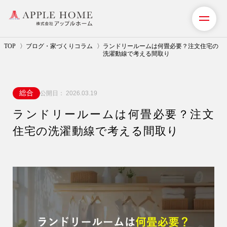
TOP
ブログ・家づくりコラム
ランドリールームは何畳必要？注文住宅の
洗濯動線で考える間取り
私たちの想い
総合
公開日：
2026.03.19
事業紹介（注文住宅）
ランドリールームは何畳必要？注文
リフォーム・リノベーション
住宅の洗濯動線で考える間取り
リフォームプラン紹介
土地探しサポート
ショールーム・モデルハウス
施工事例・お客様の声