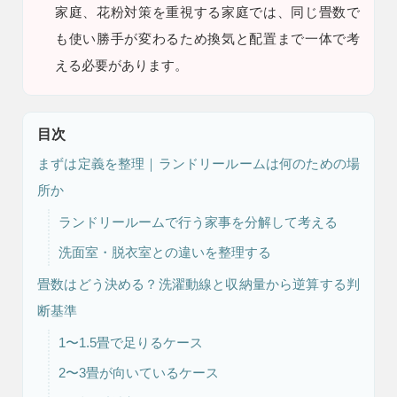
家庭、花粉対策を重視する家庭では、同じ畳数で
も使い勝手が変わるため換気と配置まで一体で考
える必要があります。
目次
まずは定義を整理｜ランドリールームは何のための場
注文住宅
リフォーム
所か
ランドリールームで行う家事を分解して考える
洗面室・脱衣室との違いを整理する
畳数はどう決める？洗濯動線と収納量から逆算する判
アフター
メンテナンス
安心保証制度
断基準
1〜1.5畳で足りるケース
2〜3畳が向いているケース
ブログ・コラム
スタッフ紹介