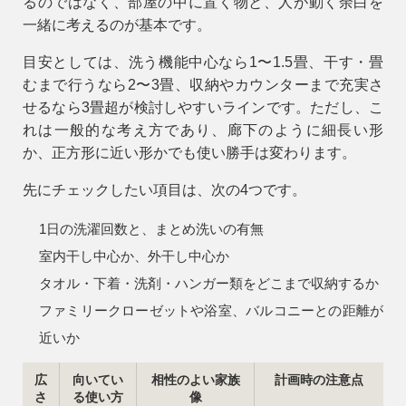
るのではなく、
部屋の中に置く物と、人が動く余白
を
一緒に考えるのが基本です。
目安としては、洗う機能中心なら1〜1.5畳、干す・畳
むまで行うなら2〜3畳、収納やカウンターまで充実さ
せるなら3畳超が検討しやすいラインです。ただし、こ
れは一般的な考え方であり、廊下のように細長い形
か、正方形に近い形かでも使い勝手は変わります。
先にチェックしたい項目は、次の4つです。
1日の洗濯回数と、まとめ洗いの有無
室内干し中心か、外干し中心か
タオル・下着・洗剤・ハンガー類をどこまで収納するか
ファミリークローゼットや浴室、バルコニーとの距離が
近いか
広
向いてい
相性のよい家族
計画時の注意点
さ
る使い方
像