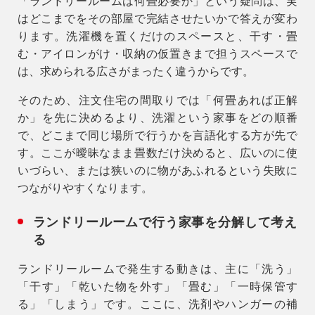
「ランドリールームは何畳必要か」という疑問は、実
は
どこまでをその部屋で完結させたいか
で答えが変わ
ります。洗濯機を置くだけのスペースと、干す・畳
む・アイロンがけ・収納の仮置きまで担うスペースで
は、求められる広さがまったく違うからです。
そのため、注文住宅の間取りでは「何畳あれば正解
か」を先に決めるより、
洗濯という家事をどの順番
で、どこまで同じ場所で行うか
を言語化する方が先で
す。ここが曖昧なまま畳数だけ決めると、広いのに使
いづらい、または狭いのに物があふれるという失敗に
つながりやすくなります。
ランドリールームで行う家事を分解して考え
る
ランドリールームで発生する動きは、主に「洗う」
「干す」「乾いた物を外す」「畳む」「一時保管す
る」「しまう」です。ここに、洗剤やハンガーの補