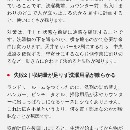
ていること
です。洗濯機前、カウンター前、出入口ま
わりのどこで人が立ち止まるのかを見ずに計画する
と、使いにくさが残ります。
対策は、干した状態を前提に通路を確認することで
す。洗濯物の下を通るのか、横を通るのかで必要な余
白は変わります。天井吊りバーを2列にするなら、中央
通路を確保する、壁寄せにするなら片側作業に割り切
るなど、動き方に合わせて決めると失敗が減ります。
失敗2｜収納量が足りず洗濯用品が散らかる
ランドリールームをつくったのに、洗剤の詰め替え、
ハンガー、ピンチ、タオル、掃除用品が床やカウンタ
ーに出しっぱなしになるケースは少なくありません。
これは広さ不足というより、何を置く部屋なのかが曖
昧なことが原因です。
収納計画を後回しにすると、生活が始まってから物が