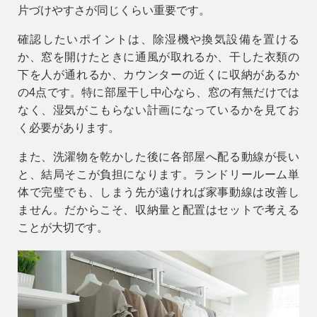
片づけやすさが同じくらい重要です。
確認したいポイントは、
除湿機や換気設備を置ける
か、窓を開けたときに通風が取れるか、干した衣類の
下を人が通れるか、カウンターの近くに収納があるか
の4点です。特に部屋干し中心なら、窓の有無だけでは
なく、湿気がこもらない計画になっているかを見てお
く必要があります。
9時〜18時
また、洗濯物を乾かした後に各部屋へ配る動線が長い
営業時間
（定休／水曜日）
と、結局そこが負担になります。ランドリールーム単
体で完璧でも、しまう先が遠ければ家事動線は改善し
ません。だからこそ、
収納量と配置はセット
で考える
注文住宅
0120-70-1212
ことが大切です。
リフォーム
0120-37-7611