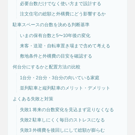
必要台数だけでなく使い方まで設計する
注文住宅の総額と外構費にどう影響するか
リフォーム・
注文住宅
駐車スペースの台数を決める判断基準
リノベーション
いまの保有台数と5〜10年後の変化
来客・送迎・自転車置き場まで含めて考える
敷地条件と外構費の目安を確認する
何台分にするかと配置方法の比較
1台分・2台分・3台分の向いている家庭
並列駐車と縦列駐車のメリット・デメリット
よくある失敗と対策
失敗1 将来の台数変化を見込まず足りなくなる
失敗2 駐車しにくく毎日のストレスになる
失敗3 外構費を後回しにして総額が膨らむ