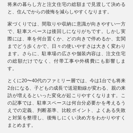
将来の暮らし方と注文住宅の総額まで見渡して決める
9時〜18時
と、住んでからの後悔を減らしやすくなります。
営業時間
（定休／水曜日）
家づくりでは、間取りや収納に意識が向きやすい一方
で、駐車スペースは後回しになりがちです。しかし実
注文住宅
際には、車を何台置くか、どの向きで停めるか、玄関
0120-70-1212
までどう歩くかで、日々の使いやすさは大きく変わり
ます。さらに、駐車場の広さや舗装内容は、注文住宅
リフォーム
の総額だけでなく、付帯工事や外構費にも影響しま
0120-37-7611
す。
とくに20〜40代のファミリー層では、今は1台でも将来
アフターメンテナンス
2台になる、子どもの成長で送迎動線が変わる、親の来
営業時間 9時〜17時（定休／水曜日）
04-2950-7171
訪が増えるといった変化が起こりやすくなります。こ
の記事では、駐車スペースは何台分必要かを考えるう
えでの定義、判断基準、比較ポイント、よくある失敗
事業用
04-2968-5522
と対策を整理し、後悔しにくい決め方をわかりやすく
まとめます。