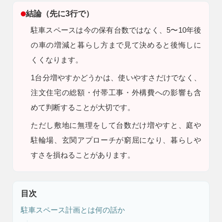
結論（先に3行で）
駐車スペースは今の保有台数ではなく、5〜10年後
の車の増減と暮らし方まで見て決めると後悔しに
くくなります。
1台分増やすかどうかは、使いやすさだけでなく、
注文住宅の総額・付帯工事・外構費への影響も含
注文住宅
リフォーム
めて判断することが大切です。
ただし
敷地に無理をして台数だけ増やすと、庭や
駐輪場、玄関アプローチが窮屈になり、暮らしや
すさを損ねることがあります。
アフター
メンテナンス
安心保証制度
目次
駐車スペース計画とは何の話か
ブログ・コラム
スタッフ紹介