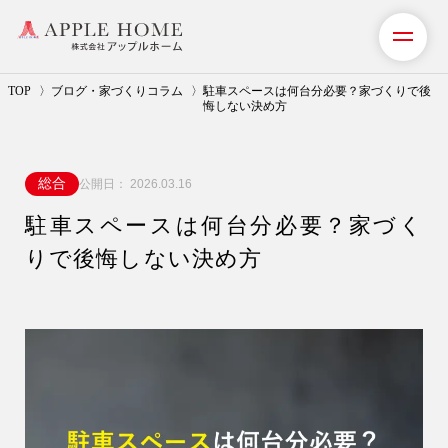
TOP
ブログ・家づくりコラム
駐車スペースは何台分必要？家づくりで後
悔しない決め方
私たちの想い
総合
公開日：
2026.03.16
事業紹介（注文住宅）
駐車スペースは何台分必要？家づく
リフォーム・リノベーション
りで後悔しない決め方
リフォームプラン紹介
土地探しサポート
ショールーム・モデルハウス
施工事例・お客様の声