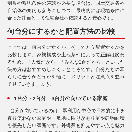
04-2968-5522
制度や敷地条件の確認が必要な場合は、
国土交通省
や
自治体の案内も参考にしつつ、最終的には現地条件に
合った計画として住宅会社へ確認すると安心です。
何台分にするかと配置方法の比較
ここでは、何台分にするか、そしてどう配置するかを
比較します。家族構成や土地条件によって正解は変わ
るため、「人気だから」「みんな2台だから」といった
決め方はおすすめしにくいところです。自分たちの暮
らしに合うかどうかを軸に、メリットと注意点を並べ
て見ていきましょう。
1台分・2台分・3台分の向いている家庭
1台分が向いているのは、駅利用が中心で日常的に車を
複数使わない家庭や、敷地に限りがあり庭や建物面積
を優先したい家庭です。外構費を抑えやすい点も魅力