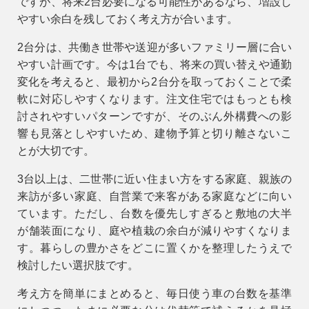
ですが、将来2台必要になる可能性があるなら、増設し
やすい余白を残しておく考え方が合います。
2台分は、共働き世帯や送迎が多いファミリー層に合い
やすい計画です。今は1台でも、将来の買い替えや通勤
変化を考えると、最初から2台分を取っておくことで柔
軟に対応しやすくなります。注文住宅ではもっとも検
討されやすいパターンですが、そのぶん外構費への影
響も見落としやすいため、建物予算と切り離さないこ
とが大切です。
3台以上は、二世帯に近い住まい方をする家庭、親族の
来訪が多い家庭、自営業で来客がある家庭などに向い
ています。ただし、台数を優先しすぎると敷地の大半
が舗装面になり、庭や植栽の余白が減りやすくなりま
す。暮らしの豊かさをどこに置くかを整理したうえで
検討したい選択肢です。
考え方を簡単にまとめると、毎日使う車の台数を基準