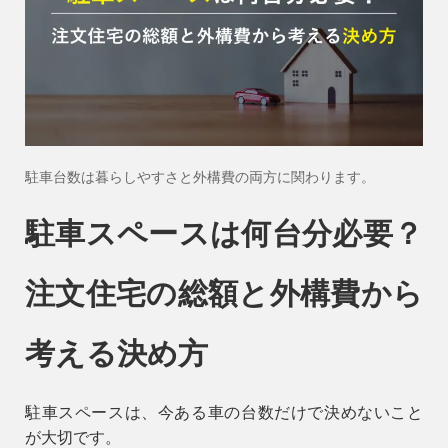
会社情報
会社概要
スタッフ紹介
お知らせ
駐車台数は暮らしやすさと外構費の両方に関わります。
ブログ・家づくりコラム
駐車スペースは何台分必要？
イベント
注文住宅の総額と外構費から
考える決め方
駐車スペースは、今ある車の台数だけで決めないこと
が大切です。