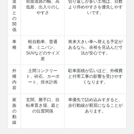
道
前面道路の幅、高
切り返しが多い土地は、台数
路
低差、出入りのし
より停めやすさを優先しやす
と
やすさ
いです。
の
関
係
9時〜18時
営業時間
（定休／水曜日）
車
軽自動車、普通
将来大きい車へ替える予定が
種
車、ミニバン、
あるなら、余裕を見込んだ寸
SUVなどのサイズ
法が安心です。
注文住宅
差
0120-70-1212
外
土間コンクリー
駐車面積が広いほど、外構費
構
ト、砕石、カーポ
と付帯工事の影響を受けやす
リフォーム
内
ート、排水計画
くなります。
0120-37-7611
容
家
玄関、勝手口、自
車優先で詰め込みすぎると、
アフターメンテナンス
族
転車置き場、庭と
歩行動線が窮屈になることが
04-2950-7171
の
の位置関係
あります。
動
線
事業用