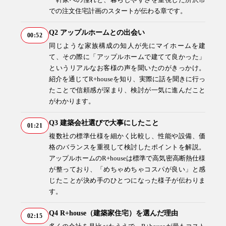
での注文住宅計画のスタートが伝わる章です。
Q2 アップルホームとの出会い
00:52
同じような家族構成の知人が先にマイホームを建
9時〜18時
営業時間
て、その際に「アップルホームで建てて良かった」
（定休／水曜日）
というリアルなお客様の声を聞いたのがきっかけ。
紹介を通じてR+houseを知り、実際に話を聞きに行っ
注文住宅
たことで信頼感が深まり、検討が一気に進んだこと
0120-70-1212
がわかります。
Q3 建築会社選びで大事にしたこと
01:21
リフォーム
複数社の標準仕様を細かく比較し、性能や設備、価
0120-37-7611
格のバランスを重視して検討したポイントを解説。
アップルホームのR+houseは標準で高気密高断熱仕様
が整っており、「めちゃめちゃコスパが良い」と感
アフターメンテナンス
営業時間 9時〜17時（定休／水曜日）
じたことが決め手のひとつになった様子が伝わりま
04-2950-7171
す。
Q4 R+house（建築家住宅）を選んだ理由
02:15
事業用