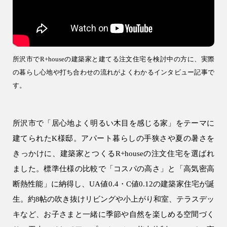
注文住宅
WELL+
テクノストラクチャー
所沢市でR+houseの建築家と建てる注文住宅を検討中の方に、実際
R+house
の暮らし心地や打ち合わせの流れがよくわかる
インタビュー記事で
す。
SAN+
お客様の声・口コミ
所沢市で「居心地よく明るい木目を感じる家」をテーマに
リフォーム・リノベーション
建てられたK様邸。アパート暮らしの手狭さや夏の暑さを
リフォーム・リノベーション
きっかけに、建築家とつくるR+houseの注文住宅を選ばれ
ました。標準仕様の比較で「コスパの高さ」と「高気密高
建設事業
断熱性能」に納得し、UA値0.4・C値0.12の建築家住宅が誕
アパート建築
生。約8帖の吹き抜けリビングや小上がり和室、テラスデッ
事業用建物
キなど、お子さまと一緒に季節や自然を楽しめる空間づく