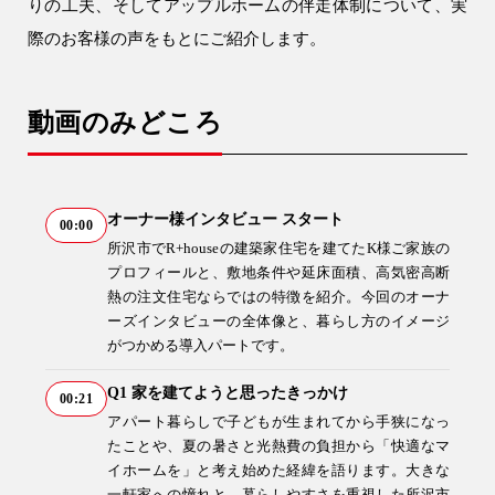
土地活用
りの工夫、そしてアップルホームの伴走体制について、実
際のお客様の声をもとにご紹介します。
エリア別一覧
狭山市の注文住宅
動画のみどころ
所沢市の注文住宅
川越市の注文住宅
オーナー様インタビュー スタート
入間市の注文住宅
00:00
所沢市でR+houseの建築家住宅を建てたK様ご家族の
飯能市の注文住宅
プロフィールと、敷地条件や延床面積、高気密高断
熱の注文住宅ならではの特徴を紹介。今回のオーナ
ーズインタビューの全体像と、暮らし方のイメージ
会社情報
がつかめる導入パートです。
Q1 家を建てようと思ったきっかけ
00:21
アパート暮らしで子どもが生まれてから手狭になっ
たことや、夏の暑さと光熱費の負担から「快適なマ
イホームを」と考え始めた経緯を語ります。大きな
一軒家への憧れと、暮らしやすさを重視した所沢市