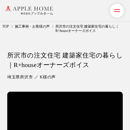
TOP
施工事例・お客様の声
所沢市の注文住宅 建築家住宅の暮らし｜
R+houseオーナーズボイス
私たちの想い
所沢市の注文住宅 建築家住宅の暮らし
事業紹介（注文住宅）
｜R+houseオーナーズボイス
リフォーム・リノベーション
埼玉県所沢市 ／ K様の声
リフォームプラン紹介
土地探しサポート
ショールーム・モデルハウス
施工事例・お客様の声