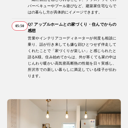
バーベキューやプール遊びなど、建築家住宅ならで
はの暮らし方が具体的にイメージできます。
ブログ・コラム
スタッフ紹介
Q7 アップルホームとの家づくり・住んでからの
05:50
感想
リフォーム・
営業やインテリアコーディネーターが何度も相談に
注文住宅
リノベーション
乗り、話が行き来しても嫌な顔ひとつせず伴走して
くれたことで「家づくりが楽しい」と感じられたと
語るK様。住み始めてからは、外が寒くても家の中は
じんわり暖かい高気密高断熱の性能を日々実感し、
所沢市での新しい暮らしに満足している様子が伝わ
ります。