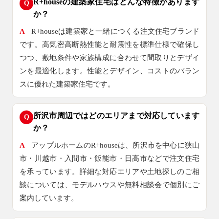
R+houseの建築家住宅はどんな特徴があります
Q
か？
注文住宅
0120-70-1212
A
R+houseは建築家と一緒につくる注文住宅ブランド
です。高気密高断熱性能と耐震性を標準仕様で確保し
つつ、敷地条件や家族構成に合わせて間取りとデザイ
リフォーム
0120-37-7611
ンを最適化します。性能とデザイン、コストのバラン
スに優れた建築家住宅です。
アフターメンテナンス
04-2950-7171
所沢市周辺ではどのエリアまで対応しています
Q
か？
事業用
A
アップルホームのR+houseは、所沢市を中心に狭山
04-2968-5522
市・川越市・入間市・飯能市・日高市などで注文住宅
を承っています。詳細な対応エリアや土地探しのご相
談については、モデルハウスや無料相談会で個別にご
案内しています。