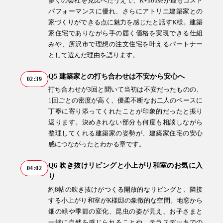
多くの会社を見比べたうえで、R+houseが最もコスト
04-2968-5522
パフォーマンスに優れ、さらにアトリエ建築家との
家づくりができる点に魅力を感じたと話すK様。建築
家住宅でありながら手の届く価格を実現できる仕組
みや、所沢市で理想の注文住宅を叶えるパートナー
として選んだ理由を語ります。
Q5 建築家との打ち合わせは不安から安心へ
02:39
打ち合わせが3回と聞いて当初は不安だったものの、
1回ごとの密度が高く、優柔不断なお二人のペースに
丁寧に寄り添ってくれたことが印象的だったと振り
返ります。決めきれない部分も何度も相談しながら
注文住宅
リフォーム
整理してくれる建築家の姿勢が、建築家住宅の安心
感につながったとわかる章です。
Q6 吹き抜けリビングと小上がり和室のお気に入
04:02
り
アフター
メンテナンス
安心保証制度
約8帖の吹き抜けがつくる開放的なリビングと、隣接
する小上がり和室がK様邸の象徴的な空間。地窓から
畑の緑や季節の変化、昆虫の姿が見え、お子さまと
一緒に自然を感じられることや、テラスデッキでの