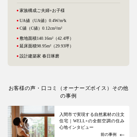
家族構成
ご夫婦+お子様
UA値
（UA値）0.4W/m²k
C値
（C値）0.12cm²/m²
敷地面積
140.16m²（42.4坪）
延床面積
98.95m²（29.93坪）
設計
建築家 春日琢磨
お客様の声・口コミ（オーナーズボイス）その他
の事例
入間市で実現する自然素材の注文
住宅｜WELL+の全館空調の住み
心地インタビュー
前の事例