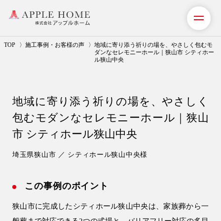
TOP
施工事例・お客様の声
地域に寄り添う祈りの場を、やさしく包むモ
ダンなセレモニーホール｜狭山市 シティホー
ル狭山中央
私たちの想い
事業紹介（注文住宅）
地域に寄り添う祈りの場を、やさしく
包むモダンなセレモニーホール｜狭山
リフォーム・リノベーション
市 シティホール狭山中央
リフォームプラン紹介
埼玉県狭山市 ／ シティホール狭山中央様
土地探しサポート
この事例のポイント
ショールーム・モデルハウス
狭山市に完成したシティホール狭山中央は、家族葬から一
施工事例・お客様の声