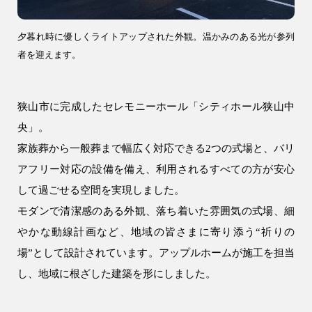
土地活用
夕暮れ時に優しくライトアップされた外観。温かみのある光が参列
エリア別一覧
者を迎えます。
狭山市の注文住宅
所沢市の注文住宅
狭山市に完成したセレモニーホール「シティホール狭山中
川越市の注文住宅
央」。
入間市の注文住宅
家族葬から一般葬まで幅広く対応できる2つの式場と、バリ
飯能市の注文住宅
アフリー対応の設備を備え、利用されるすべての方が安心
して過ごせる空間を実現しました。
会社情報
モダンで清潔感のある外観、落ち着いた雰囲気の式場、細
やかな動線計画など、地域の皆さまに寄り添う“祈りの
場”として設計されています。アップルホームが施工を担当
し、地域に根ざした建築を形にしました。