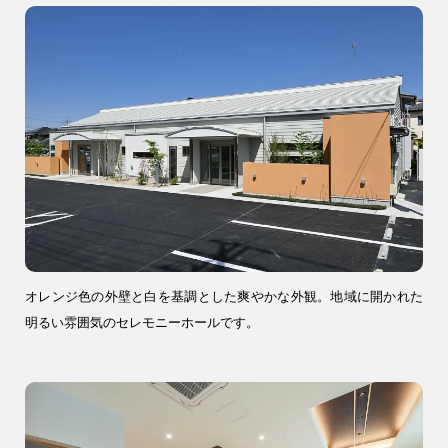
9時〜18時
営業時間
（定休／水曜日）
注文住宅
0120-70-1212
リフォーム
0120-37-7611
オレンジ色の外壁と白を基調とした爽やかな外観。地域に開かれた
明るい雰囲気のセレモニーホールです。
アフターメンテナンス
営業時間 9時〜17時（定休／水曜日）
04-2950-7171
事業用