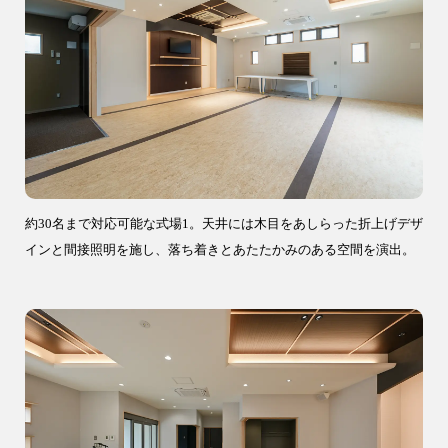
04-2968-5522
約30名まで対応可能な式場1。天井には木目をあしらった折上げデザ
インと間接照明を施し、落ち着きとあたたかみのある空間を演出。
注文住宅
リフォーム
アフター
メンテナンス
安心保証制度