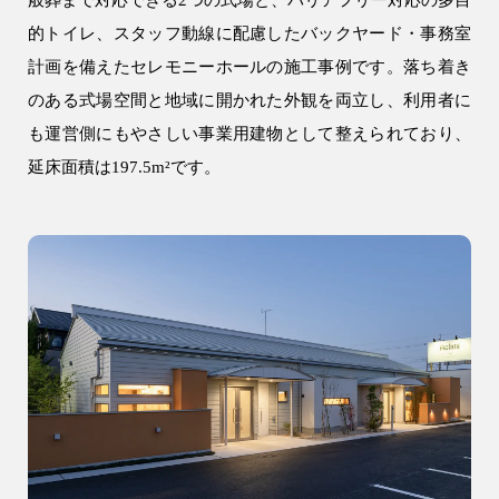
般葬まで対応できる2つの式場と、バリアフリー対応の多目
注文住宅
的トイレ、スタッフ動線に配慮したバックヤード・事務室
WELL+
計画を備えたセレモニーホールの施工事例です。落ち着き
のある式場空間と地域に開かれた外観を両立し、利用者に
テクノストラクチャー
も運営側にもやさしい事業用建物として整えられており、
R+house
延床面積は197.5m²です。
SAN+
お客様の声・口コミ
リフォーム・リノベーション
リフォーム・リノベーション
建設事業
アパート建築
事業用建物