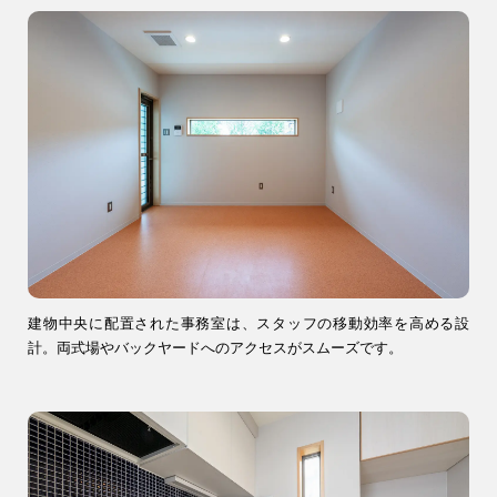
9時〜18時
営業時間
（定休／水曜日）
注文住宅
0120-70-1212
リフォーム
0120-37-7611
建物中央に配置された事務室は、スタッフの移動効率を高める設
計。両式場やバックヤードへのアクセスがスムーズです。
アフターメンテナンス
04-2950-7171
事業用