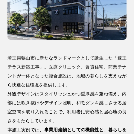
注文住宅
WELL+
テクノストラクチャー
R+house
SAN+
埼玉県狭山市に新たなランドマークとして誕生した「速玉
お客様の声・口コミ
テラス新築工事」。医療クリニック、賃貸住宅、商業テナ
ントが一体となった複合施設は、地域の暮らしを支えなが
リフォーム・リノベーション
ら快適な住環境を提供します。
リフォーム・リノベーション
外観デザインはスタイリッシュかつ重厚感を兼ね備え、内
建設事業
部には吹き抜けやデザイン照明、和モダンを感じさせる居
室空間を取り入れることで、利用者に安心感と居心地の良
アパート建築
さをもたらしています。
事業用建物
本施工実例では、
事業用建物としての機能性と、暮らしを