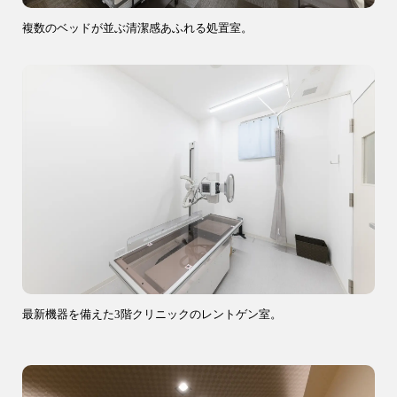
複数のベッドが並ぶ清潔感あふれる処置室。
9時〜18時
営業時間
（定休／水曜日）
注文住宅
0120-70-1212
リフォーム
0120-37-7611
アフターメンテナンス
最新機器を備えた3階クリニックのレントゲン室。
04-2950-7171
事業用