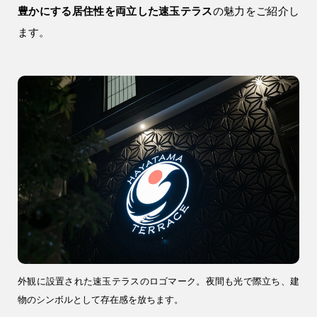
土地活用
豊かにする居住性を両立した速玉テラス
の魅力をご紹介し
ます。
エリア別一覧
狭山市の注文住宅
所沢市の注文住宅
川越市の注文住宅
入間市の注文住宅
飯能市の注文住宅
会社情報
外観に設置された速玉テラスのロゴマーク。夜間も光で際立ち、建
物のシンボルとして存在感を放ちます。