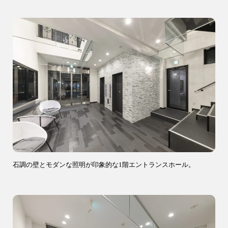
9時〜18時
営業時間
（定休／水曜日）
注文住宅
0120-70-1212
リフォーム
0120-37-7611
石調の壁とモダンな照明が印象的な1階エントランスホール。
アフターメンテナンス
営業時間 9時〜17時（定休／水曜日）
04-2950-7171
事業用