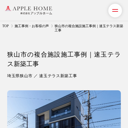
TOP
施工事例・お客様の声
狭山市の複合施設施工事例｜速玉テラス新築
工事
私たちの想い
狭山市の複合施設施工事例｜速玉テラ
事業紹介（注文住宅）
ス新築工事
リフォーム・リノベーション
埼玉県狭山市 ／ 速玉テラス新築工事
リフォームプラン紹介
土地探しサポート
ショールーム・モデルハウス
施工事例・お客様の声