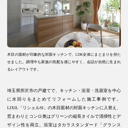
注文住宅
WELL+
テクノストラクチャー
R+house
SAN+
木目の面材が印象的な対面キッチンで、LDK全体にまとまりを持た
お客様の声・口コミ
せました。調理中も家族の気配を感じやすく、会話が自然に生まれ
るレイアウトです。
リフォーム・リノベーション
リフォーム・リノベーション
埼玉県所沢市の戸建てで、キッチン・浴室・洗面室を中心
建設事業
に水回りをまとめてリフォームした施工事例です。
アパート建築
LIXIL「リシェルSI」の木目面材の対面キッチンに入替え、
窓まわりとコンロ奥はグリーンの縦長タイルで清掃性とデ
事業用建物
ザイン性を両立。浴室はタカラスタンダード「グランス