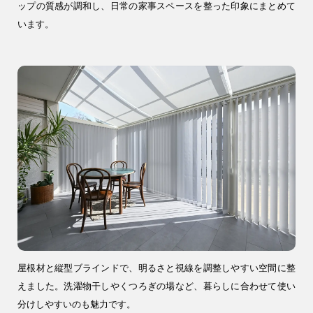
ップの質感が調和し、日常の家事スペースを整った印象にまとめて
います。
9時〜18時
営業時間
（定休／水曜日）
注文住宅
0120-70-1212
リフォーム
0120-37-7611
アフターメンテナンス
営業時間 9時〜17時（定休／水曜日）
04-2950-7171
屋根材と縦型ブラインドで、明るさと視線を調整しやすい空間に整
えました。洗濯物干しやくつろぎの場など、暮らしに合わせて使い
分けしやすいのも魅力です。
事業用