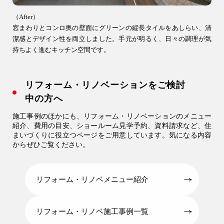
（After）
窓まわりとコンロ奥の壁面にグリーンの縦長タイルをあしらい、清
潔感とデザイン性を両立しました。手元が明るく、日々の調理が気
9時〜18時
持ちよく進むキッチン空間です。
営業時間
（定休／水曜日）
リフォーム・リノベーションをご検討
注文住宅
0120-70-1212
中の方へ
施工事例のほかにも、リフォーム・リノベーションのメニュー
紹介、費用の目安、ショールーム見学予約、資料請求など、住
リフォーム
まいづくりに役立つページをご用意しています。気になる内容
0120-37-7611
からぜひご覧ください。
アフターメンテナンス
04-2950-7171
リフォーム・リノベメニュー紹介
リフォーム・リノベ施工事例一覧
事業用