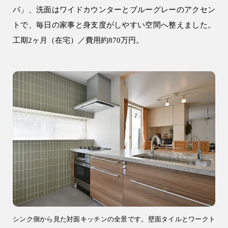
土地活用
パ」、洗面はワイドカウンターとブルーグレーのアクセン
トで、毎日の家事と身支度がしやすい空間へ整えました。
エリア別一覧
工期2ヶ月（在宅）／費用約870万円。
狭山市の注文住宅
所沢市の注文住宅
川越市の注文住宅
入間市の注文住宅
飯能市の注文住宅
会社情報
シンク側から見た対面キッチンの全景です。壁面タイルとワークト