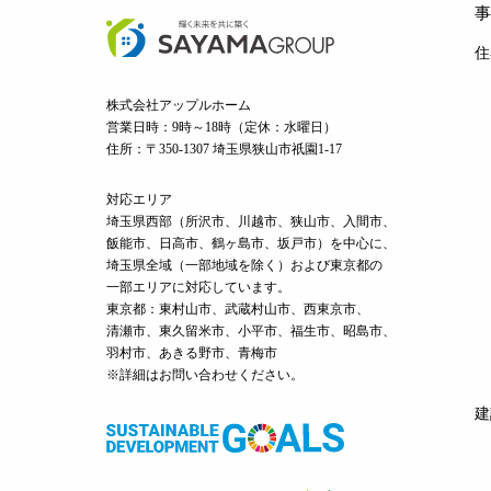
事
住
株式会社アップルホーム
営業日時：9時～18時（定休：水曜日）
住所：〒350-1307 埼玉県狭山市祇園1-17
対応エリア
埼玉県西部（
所沢市
、
川越市
、狭山市、入間市、
飯能市、日高市、鶴ヶ島市、坂戸市）を中心に、
埼玉県全域（一部地域を除く）および東京都の
一部エリアに対応しています。
東京都：東村山市、武蔵村山市、西東京市、
清瀬市、東久留米市、小平市、福生市、昭島市、
羽村市、あきる野市、青梅市
※詳細はお問い合わせください。
建