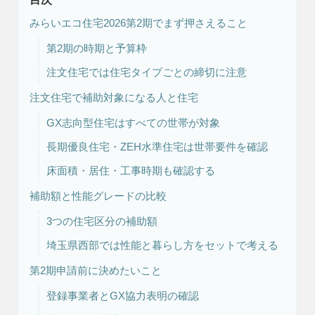
みらいエコ住宅2026第2期でまず押さえること
第2期の時期と予算枠
注文住宅では住宅タイプごとの締切に注意
注文住宅で補助対象になる人と住宅
GX志向型住宅はすべての世帯が対象
注文住宅
リフォーム
長期優良住宅・ZEH水準住宅は世帯要件を確認
床面積・居住・工事時期も確認する
補助額と性能グレードの比較
3つの住宅区分の補助額
アフター
メンテナンス
安心保証制度
埼玉県西部では性能と暮らし方をセットで考える
第2期申請前に決めたいこと
登録事業者とGX協力表明の確認
ブログ・コラム
スタッフ紹介