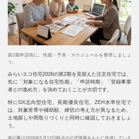
会社情報
会社概要
スタッフ紹介
お知らせ
第2期申請前に、性能・予算・スケジュールを整理しましょ
ブログ・家づくりコラム
う。
イベント
みらいエコ住宅2026の第2期を見据えた注文住宅では、
先に「対象になる住宅性能」「申請時期」「登録事業
者との進め方」を決めておくことが大切です。
特にGX志向型住宅、長期優良住宅、ZEH水準住宅で
は、対象世帯や補助額、締切の考え方が異なるため、
土地探しや間取りづくりと同時に確認しておきましょ
う。
本記事は2026年5月12日時点の公式情報をもとに作成していま