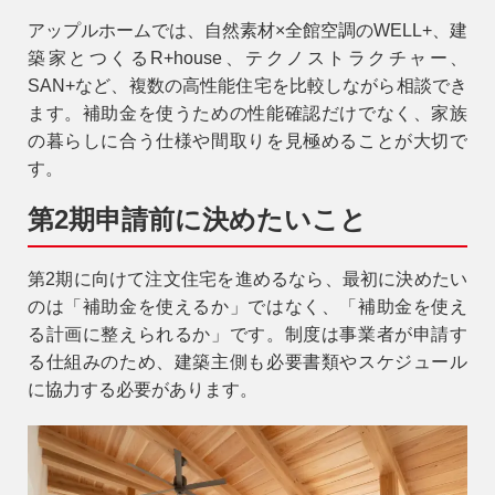
アップルホームでは、自然素材×全館空調のWELL+、建
築家とつくるR+house、テクノストラクチャー、
SAN+など、複数の高性能住宅を比較しながら相談でき
ます。補助金を使うための性能確認だけでなく、家族
の暮らしに合う仕様や間取りを見極めることが大切で
す。
第2期申請前に決めたいこと
9時〜18時
第2期に向けて注文住宅を進めるなら、最初に決めたい
営業時間
のは「補助金を使えるか」ではなく、「補助金を使え
（定休／水曜日）
る計画に整えられるか」です。制度は事業者が申請す
る仕組みのため、建築主側も必要書類やスケジュール
注文住宅
0120-70-1212
に協力する必要があります。
リフォーム
0120-37-7611