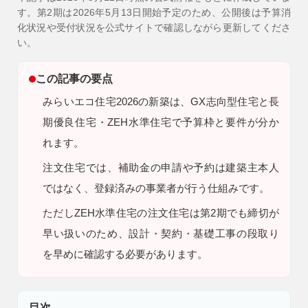
す。第2期は2026年5月13日開始予定のため、公開後は予算消
9時〜18時
化状況や受付状況を公式サイトで確認しながら更新してくださ
営業時間
い。
（定休／水曜日）
この記事の要点
注文住宅
0120-70-1212
みらいエコ住宅2026の新築は、GX志向型住宅と長
期優良住宅・ZEH水準住宅で予算枠と要件が分か
リフォーム
れます。
0120-37-7611
注文住宅では、補助金の申請や予約は建築主本人
ではなく、登録済みの事業者が行う仕組みです。
アフターメンテナンス
営業時間 9時〜17時（定休／水曜日）
ただし
ZEH水準住宅の注文住宅は第2期でも締切が
04-2950-7171
早い扱いのため、設計・契約・基礎工事の段取り
を早めに確認する必要があります。
事業用
04-2968-5522
目次