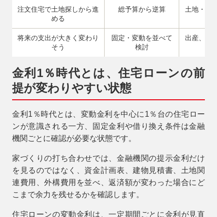
注文住宅で土地探しから進
総予算から逆算
土地・建
める
将来の支出が大きく変わり
固定・変動を並べて
出産、教
そう
検討
金利1％時代とは、住宅ローンの前
提が変わりやすい状態
金利1％時代とは、変動金利を中心に1％台の住宅ロー
ンが意識される一方、固定金利や借り換え条件は金融
機関ごとに確認が必要な状態です。
家づくりの打ち合わせでは、金融機関の提示金利だけ
を見るのではなく、資金計画表、建物見積書、土地関
連費用、外構費用を並べ、返済額が変わった場合にど
こまで余力を残せるかを確認します。
住宅ローンの変動金利は、一定期間ごとに金利が見直