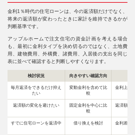
金利1％時代の住宅ローンは、今の返済額だけでなく、
将来の返済額が変わったときに家計を維持できるかが
判断基準です。
アップルホームで注文住宅の資金計画を考える場合
も、最初に金利タイプを決め切るのではなく、土地費
用、建物費用、外構費、諸費用、入居後の支出を同じ
表に並べて確認すると判断しやすくなります。
検討状況
向きやすい確認方向
毎月返済をできるだけ抑え
変動金利を含めて比
金利上昇
たい
較
返済額の変化を避けたい
固定金利を中心に比
返済額が
較
すでに住宅ローンを返済中
借り換えを検討
金利差だ