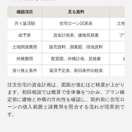
確認項目
見る資料
月々返済額
住宅ローン試算表
土地・
総予算
資金計画表、建物見積書
プラン
土地関連費用
販売資料、測量図、現地資料
外構費用
配置図、外構計画、見積書
建物
借り換え条件
返済予定表、新旧条件比較表
注文住宅の資金計画は、図面が進むほど精度が上がり
ます。初回相談では概算で全体像をつかみ、プラン確
定前に建物と外構の方向性を確認し、契約前に住宅ロ
ーンの借入範囲と諸費用を照合する流れが現実的で
す。