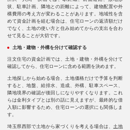
状、駐車計画、隣地との距離によって、建物配置や外
構費用の考え方が変わることがあります。地域性を含
アフターメンテナンス
04-2950-7171
めて資金計画を組む場合は、住宅ローンの返済額だけ
でなく、土地の使い方と住み始めてからの支出を合わ
せて見ることが大切です。
事業用
04-2968-5522
土地・建物・外構を分けて確認する
注文住宅の資金計画では、土地・建物・外構を分けて
確認してから、住宅ローンに含める範囲を決めます。
土地探しから始める場合、土地価格だけで予算を判断
すると、地盤、給排水、造成、外構、駐車スペース、
隣地境界の確認が後回しになりやすくなります。これ
らは金利タイプとは別の話に見えますが、最終的な借
入額に影響するため、住宅ローンの選択にも関係しま
す。
埼玉県西部で土地から家づくりを考える場合は、
土地