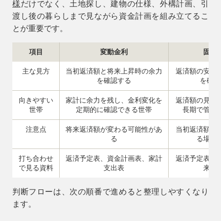
様
だけでなく、土地探し、建物の仕様、外構計画、引
渡し後の暮らしまで見ながら資金計画を組み立てるこ
とが重要です。
項目
変動金利
固定
主な見方
当初返済額と将来上昇時の余力
返済額の安定
を確認する
を確認
向きやすい
家計に余力を残し、金利変化を
返済額の見通
世帯
定期的に確認できる世帯
長期で管理
注意点
将来返済額が変わる可能性があ
当初返済額が
る
る場合
打ち合わせ
返済予定表、資金計画表、家計
返済予定表、
で見る資料
支出表
来支
判断フローは、次の順番で進めると整理しやすくなり
ます。