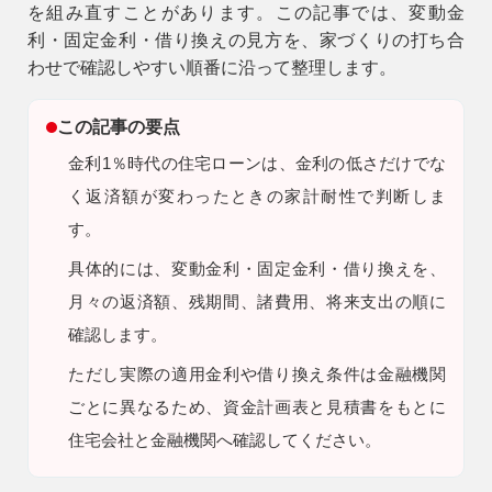
を組み直すことがあります。この記事では、変動金
9時〜18時
利・固定金利・借り換えの見方を、家づくりの打ち合
営業時間
わせで確認しやすい順番に沿って整理します。
（定休／水曜日）
この記事の要点
注文住宅
0120-70-1212
金利1％時代の住宅ローンは、金利の低さだけでな
く返済額が変わったときの家計耐性で判断しま
リフォーム
す。
0120-37-7611
具体的には、変動金利・固定金利・借り換えを、
月々の返済額、残期間、諸費用、将来支出の順に
アフターメンテナンス
営業時間 9時〜17時（定休／水曜日）
確認します。
04-2950-7171
ただし
実際の適用金利や借り換え条件は金融機関
ごとに異なるため、資金計画表と見積書をもとに
事業用
04-2968-5522
住宅会社と金融機関へ確認してください。