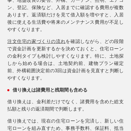
事、地盤改良の要否、外構、カーテン、照明、エアコ
ン、登記、保険など、入居までに確認する費用が複数
あります。返済額だけを見て借入額を増やすと、入居
後に使える生活費や将来のメンテナンス費用が不足し
やすくなります。
注文住宅の家づくりの流れ
を確認しながら、どの段階
で資金計画を更新するかを決めておくと、住宅ローン
の金利タイプも検討しやすくなります。特に、土地探
しから始める場合は、土地契約前、建物プラン確定
前、外構範囲決定前の3回は資金計画を見直すと判断し
やすくなります。
借り換えは諸費用と残期間も含める
借り換えは、金利差だけでなく、諸費用を含めた総支
払額と残りの返済期間で判断します。
借り換えでは、現在の住宅ローンを完済し、新しい住
宅ローンを組み直すため、事務手数料、保証料、抵当