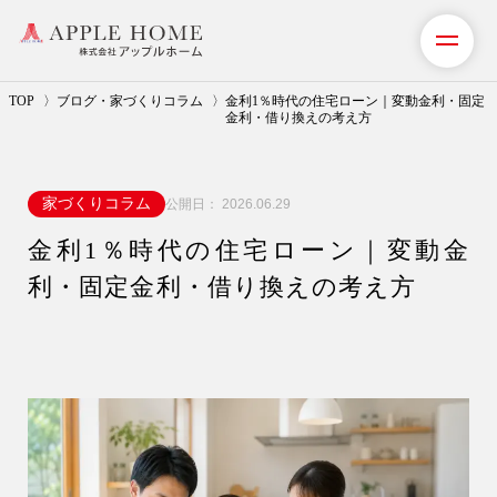
TOP
ブログ・家づくりコラム
金利1％時代の住宅ローン｜変動金利・固定
金利・借り換えの考え方
私たちの想い
家づくりコラム
公開日：
2026.06.29
事業紹介（注文住宅）
金利1％時代の住宅ローン｜変動金
リフォーム・リノベーション
利・固定金利・借り換えの考え方
リフォームプラン紹介
土地探しサポート
ショールーム・モデルハウス
施工事例・お客様の声