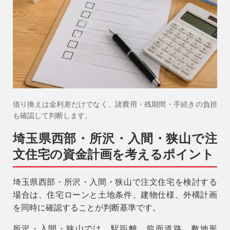
借り換えは金利差だけでなく、諸費用・残期間・手続きの負担
も確認して判断します。
9時〜18時
営業時間
埼玉県西部・所沢・入間・狭山で注
（定休／水曜日）
文住宅の資金計画を考えるポイント
注文住宅
0120-70-1212
埼玉県西部・所沢・入間・狭山で注文住宅を検討する
場合は、住宅ローンと土地条件、建物仕様、外構計画
を同時に確認することが判断基準です。
リフォーム
0120-37-7611
所沢・入間・狭山では、駅距離、前面道路、敷地形