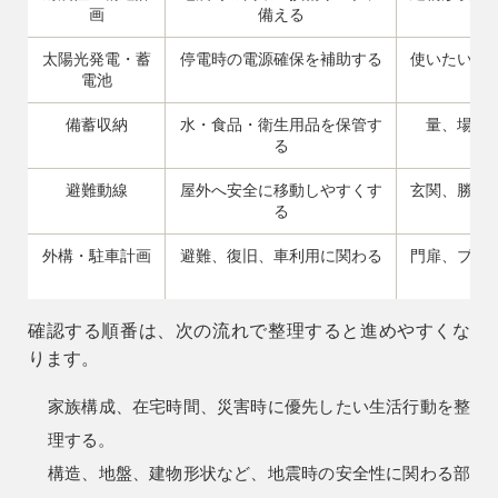
画
備える
太陽光発電・蓄
停電時の電源確保を補助する
使いたい機
電池
備蓄収納
水・食品・衛生用品を保管す
量、場所
る
避難動線
屋外へ安全に移動しやすくす
玄関、勝手
る
外構・駐車計画
避難、復旧、車利用に関わる
門扉、ブロ
9時〜18時
営業時間
（定休／水曜日）
確認する順番は、次の流れで整理すると進めやすくな
ります。
注文住宅
0120-70-1212
家族構成、在宅時間、災害時に優先したい生活行動を整
理する。
リフォーム
構造、地盤、建物形状など、地震時の安全性に関わる部
0120-37-7611