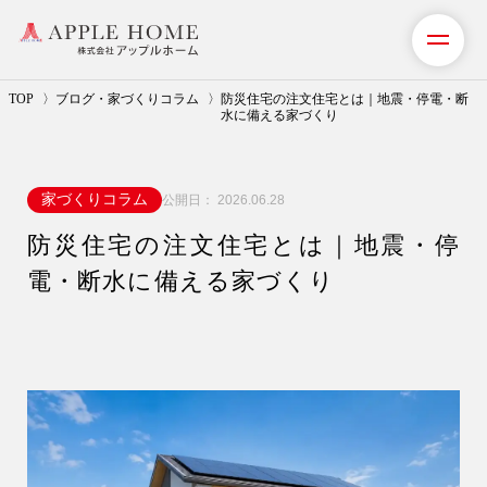
TOP
ブログ・家づくりコラム
防災住宅の注文住宅とは｜地震・停電・断
水に備える家づくり
私たちの想い
家づくりコラム
公開日：
2026.06.28
事業紹介（注文住宅）
防災住宅の注文住宅とは｜地震・停
リフォーム・リノベーション
電・断水に備える家づくり
リフォームプラン紹介
土地探しサポート
ショールーム・モデルハウス
施工事例・お客様の声