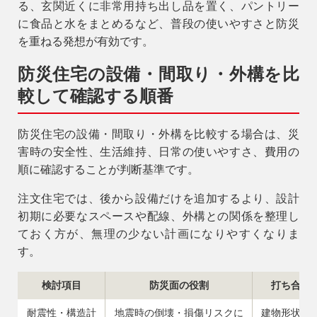
る、玄関近くに非常用持ち出し品を置く、パントリー
に食品と水をまとめるなど、普段の使いやすさと防災
を重ねる発想が有効です。
防災住宅の設備・間取り・外構を比
較して確認する順番
防災住宅の設備・間取り・外構を比較する場合は、災
害時の安全性、生活維持、日常の使いやすさ、費用の
順に確認することが判断基準です。
注文住宅では、後から設備だけを追加するより、設計
初期に必要なスペースや配線、外構との関係を整理し
ておく方が、無理の少ない計画になりやすくなりま
す。
検討項目
防災面の役割
打ち合わ
耐震性・構造計
地震時の倒壊・損傷リスクに
建物形状、