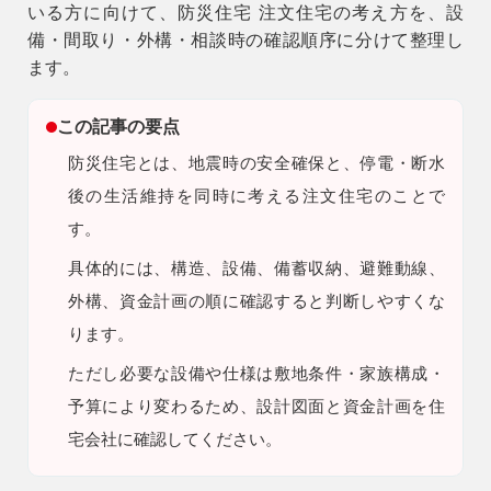
いる方に向けて、
防災住宅 注文住宅
の考え方を、設
9時〜18時
備・間取り・外構・相談時の確認順序に分けて整理し
営業時間
ます。
（定休／水曜日）
この記事の要点
注文住宅
0120-70-1212
防災住宅とは、地震時の安全確保と、停電・断水
後の生活維持を同時に考える注文住宅のことで
リフォーム
す。
0120-37-7611
具体的には、構造、設備、備蓄収納、避難動線、
外構、資金計画の順に確認すると判断しやすくな
アフターメンテナンス
営業時間 9時〜17時（定休／水曜日）
ります。
04-2950-7171
ただし
必要な設備や仕様は敷地条件・家族構成・
予算により変わるため、設計図面と資金計画を住
事業用
04-2968-5522
宅会社に確認してください。