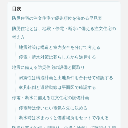
目次
防災住宅の注文住宅で優先順位を決める早見表
防災住宅とは、地震・停電・断水に備える注文住宅の
考え方
地震対策は構造と室内安全を分けて考える
停電・断水対策は暮らし方から逆算する
注文住宅
リフォーム
地震に備える防災住宅の設備と間取り
耐震性は構造計画と土地条件を合わせて確認する
家具転倒と避難動線は平面図で確認する
アフター
メンテナンス
安心保証制度
停電・断水に備える注文住宅の設備計画
停電時は使いたい電気を先に決める
断水時は水まわりと備蓄場所をセットで考える
ブログ・コラム
スタッフ紹介
防災住宅の設備・間取り・外構を比較して確認する順