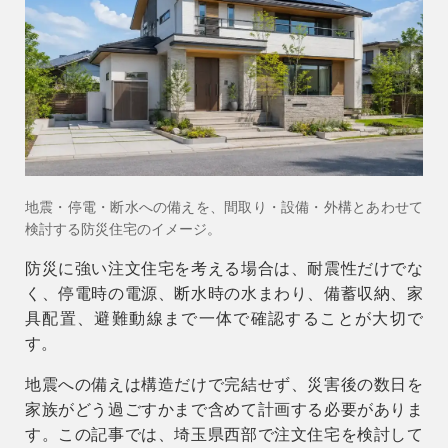
会社情報
会社概要
スタッフ紹介
お知らせ
ブログ・家づくりコラム
地震・停電・断水への備えを、間取り・設備・外構とあわせて
イベント
検討する防災住宅のイメージ。
防災に強い注文住宅を考える場合は、耐震性だけでな
く、停電時の電源、断水時の水まわり、備蓄収納、家
具配置、避難動線まで一体で確認することが大切で
す。
地震への備えは構造だけで完結せず、災害後の数日を
家族がどう過ごすかまで含めて計画する必要がありま
す。この記事では、埼玉県西部で注文住宅を検討して