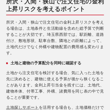
所沢・入間・狭山で注文住宅の金利
事業用
上昇リスクを考えるポイント
04-2968-5522
所沢・入間・狭山で注文住宅の金利上昇リスクを考え
る場合は、土地条件と生活動線を含めた総予算で判断
することが大切です。埼玉県西部では、駅距離、道路
付け、敷地形状、駐車台数、隣地との距離によって、
土地代だけでなく外構や建物配置の費用感も変わりま
す。
土地と建物の予算配分を同時に確認する
土地から注文住宅を検討する場合、気に入った土地を
先に決めると、建物に使える予算が後から狭くなるこ
とがあります。金利上昇引当金を残すには、土地代、
建物本体、付帯工事、外構、諸費用を同じ表の中で見
ることが重要です。
土地探しサポート
を活用する場合も、土地価格だけで