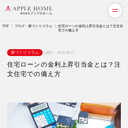
TOP
ブログ・家づくりコラム
住宅ローンの金利上昇引当金とは？注文住
宅での備え方
私たちの想い
家づくりコラム
公開日：
2026.06.21
事業紹介（注文住宅）
住宅ローンの金利上昇引当金とは？注
リフォーム・リノベーション
文住宅での備え方
リフォームプラン紹介
土地探しサポート
ショールーム・モデルハウス
施工事例・お客様の声