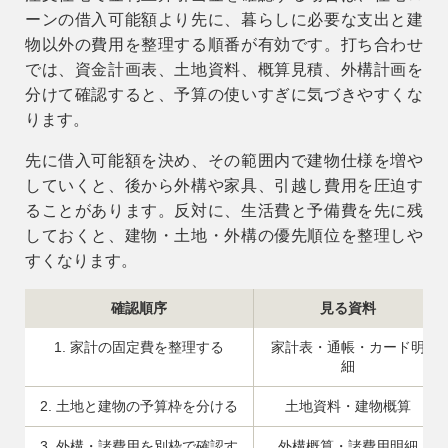
ーンの借入可能額より先に、暮らしに必要な支出と建
物以外の費用を整理する順番が有効です。打ち合わせ
では、資金計画表、土地資料、概算見積、外構計画を
分けて確認すると、予算の使いすぎに気づきやすくな
ります。
先に借入可能額を決め、その範囲内で建物仕様を増や
していくと、後から外構や家具、引越し費用を圧迫す
ることがあります。反対に、生活費と予備費を先に残
しておくと、建物・土地・外構の優先順位を整理しや
すくなります。
確認順序
見る資料
1. 家計の固定費を整理する
家計表・通帳・カード明
細
2. 土地と建物の予算枠を分ける
土地資料・建物概算
3. 外構・諸費用を別枠で確認す
外構概算・諸費用明細