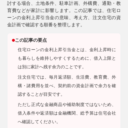
討する場合、土地条件、駐車計画、外構費、通勤・教
9時〜18時
育費などが家計に影響します。この記事では、住宅ロ
営業時間
ーンの金利上昇引当金の意味、考え方、注文住宅の資
（定休／水曜日）
金計画で確認する順番を整理します。
注文住宅
0120-70-1212
この記事の要点
住宅ローンの金利上昇引当金とは、金利上昇時に
リフォーム
も暮らしを維持しやすくするために、借入上限と
0120-37-7611
は別に家計へ残す余力のことです。
注文住宅では、毎月返済額、生活費、教育費、外
アフターメンテナンス
営業時間 9時〜17時（定休／水曜日）
構・諸費用を並べ、契約前の資金計画で余力を確
04-2950-7171
認することが目安です。
ただし
正式な金融商品や補助制度ではないため、
事業用
借入条件や返済額は金融機関、総予算は住宅会社
04-2968-5522
へ確認してください。