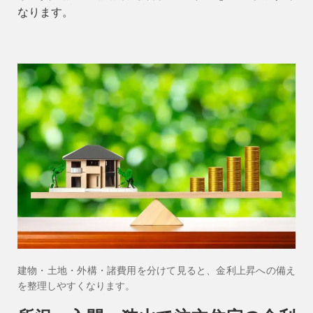
なります。
9時〜18時
営業時間
（定休／水曜日）
注文住宅
0120-70-1212
リフォーム
0120-37-7611
アフターメンテナンス
建物・土地・外構・諸費用を分けて見ると、金利上昇への備え
04-2950-7171
を整理しやすくなります。