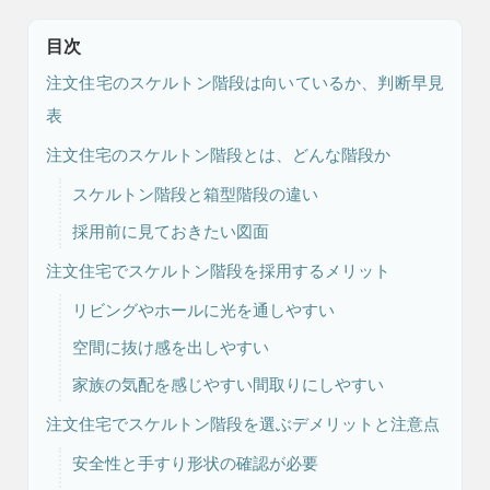
目次
注文住宅のスケルトン階段は向いているか、判断早見
表
注文住宅のスケルトン階段とは、どんな階段か
スケルトン階段と箱型階段の違い
注文住宅
リフォーム
採用前に見ておきたい図面
注文住宅でスケルトン階段を採用するメリット
リビングやホールに光を通しやすい
空間に抜け感を出しやすい
アフター
メンテナンス
安心保証制度
家族の気配を感じやすい間取りにしやすい
注文住宅でスケルトン階段を選ぶデメリットと注意点
安全性と手すり形状の確認が必要
ブログ・コラム
スタッフ紹介