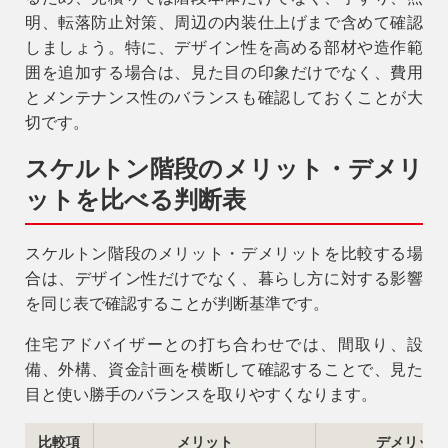
明、転落防止対策、周辺の内装仕上げまで含めて確認
しましょう。特に、デザイン性を高める部材や造作範
アフターメンテナンス
04-2950-7171
囲を追加する場合は、見た目の印象だけでなく、費用
とメンテナンス性のバランスも確認しておくことが大
切です。
事業用
04-2968-5522
スケルトン階段のメリット・デメリ
ットを比べる判断表
スケルトン階段のメリット・デメリットを比較する場
合は、デザイン性だけでなく、暮らし方に対する影響
を同じ表で確認することが判断基準です。
住宅アドバイザーとの打ち合わせでは、間取り、設
備、外構、資金計画を横断して確認することで、見た
目と使い勝手のバランスを取りやすくなります。
比較項
メリット
デメリット