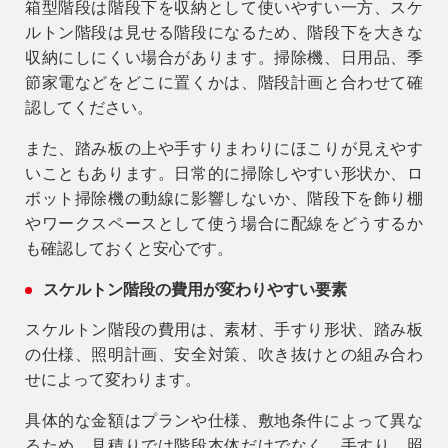
箱型階段は階段下を収納として使いやすい一方、スケ
ルトン階段は見せる階段になるため、階段下を大きな
収納にしにくい場合があります。掃除機、日用品、季
節家電などをどこに置くかは、階段計画と合わせて確
認してください。
また、踏み板の上や手すりまわりにほこりが見えやす
いこともあります。日常的に掃除しやすい形状か、ロ
ボット掃除機の動線に影響しないか、階段下を飾り棚
やワークスペースとして使う場合に配線をどうするか
も確認しておくと安心です。
9時〜18時
営業時間
（定休／水曜日）
スケルトン階段の費用が変わりやすい要素
スケルトン階段の費用は、素材、手すり形状、踏み板
注文住宅
0120-70-1212
の仕様、照明計画、安全対策、吹き抜けとの組み合わ
せによって変わります。
リフォーム
具体的な金額はプランや仕様、敷地条件によって異な
0120-37-7611
るため、見積りでは階段本体だけでなく、手すり、照