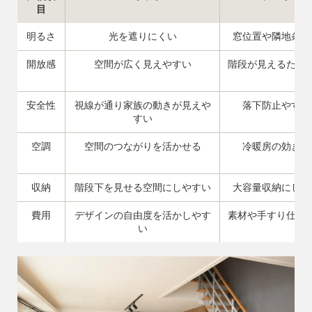
目
明るさ
光を遮りにくい
窓位置や隣地条件
開放感
空間が広く見えやすい
階段が見えるため
必
安全性
視線が通り家族の動きが見えや
落下防止やすき
すい
空調
空間のつながりを活かせる
冷暖房の効き方
収納
階段下を見せる空間にしやすい
大容量収納にしに
費用
デザインの自由度を活かしやす
素材や手すり仕様
い
す