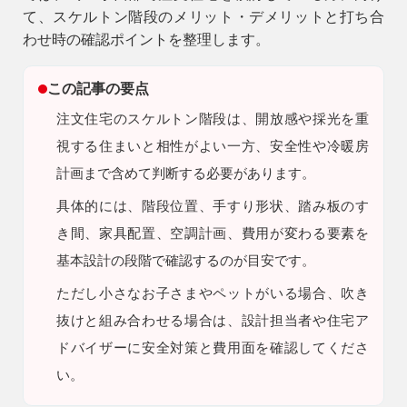
て、スケルトン階段のメリット・デメリットと打ち合
9時〜18時
わせ時の確認ポイントを整理します。
営業時間
（定休／水曜日）
この記事の要点
注文住宅
注文住宅のスケルトン階段は、開放感や採光を重
0120-70-1212
視する住まいと相性がよい一方、安全性や冷暖房
計画まで含めて判断する必要があります。
リフォーム
0120-37-7611
具体的には、階段位置、手すり形状、踏み板のす
き間、家具配置、空調計画、費用が変わる要素を
アフターメンテナンス
基本設計の段階で確認するのが目安です。
営業時間 9時〜17時（定休／水曜日）
04-2950-7171
ただし
小さなお子さまやペットがいる場合、吹き
抜けと組み合わせる場合は、設計担当者や住宅ア
事業用
ドバイザーに安全対策と費用面を確認してくださ
04-2968-5522
い。