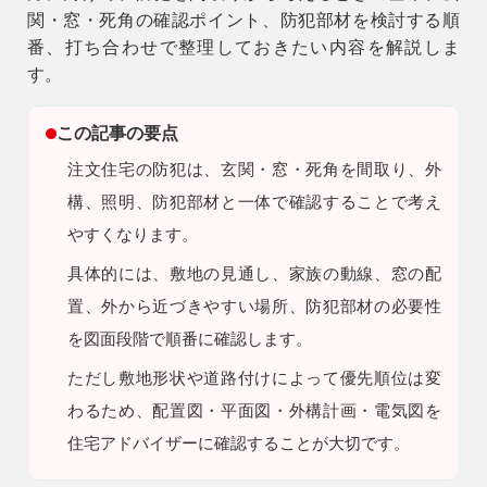
関・窓・死角の確認ポイント、防犯部材を検討する順
9時〜18時
番、打ち合わせで整理しておきたい内容を解説しま
営業時間
（定休／水曜日）
す。
注文住宅
この記事の要点
0120-70-1212
注文住宅の防犯は、玄関・窓・死角を間取り、外
構、照明、防犯部材と一体で確認することで考え
リフォーム
やすくなります。
0120-37-7611
具体的には、敷地の見通し、家族の動線、窓の配
置、外から近づきやすい場所、防犯部材の必要性
アフターメンテナンス
営業時間 9時〜17時（定休／水曜日）
を図面段階で順番に確認します。
04-2950-7171
ただし
敷地形状や道路付けによって優先順位は変
わるため、配置図・平面図・外構計画・電気図を
事業用
04-2968-5522
住宅アドバイザーに確認することが大切です。