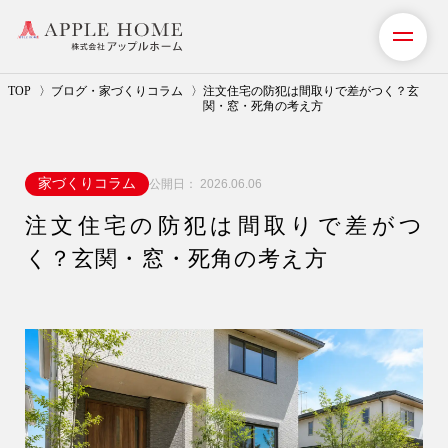
TOP
ブログ・家づくりコラム
注文住宅の防犯は間取りで差がつく？玄
関・窓・死角の考え方
私たちの想い
家づくりコラム
公開日：
2026.06.06
事業紹介（注文住宅）
注文住宅の防犯は間取りで差がつ
リフォーム・リノベーション
く？玄関・窓・死角の考え方
リフォームプラン紹介
土地探しサポート
ショールーム・モデルハウス
施工事例・お客様の声