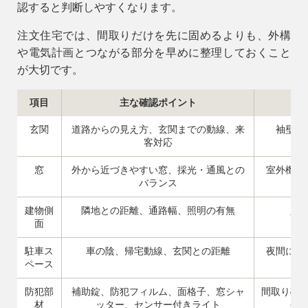
認すると判断しやすくなります。
注文住宅では、間取りだけを先に固めるよりも、外構
や電気計画とつながる部分を早めに整理しておくこと
が大切です。
項目
主な確認ポイント
玄関
道路からの見え方、玄関までの動線、来
袖壁や
客対応
窓
外から近づきやすい窓、採光・通風との
室外機や
バランス
建物側
隣地との距離、通路幅、照明の有無
人
面
駐車ス
車の陰、帰宅動線、玄関との距離
夜間に足
ペース
防犯部
補助錠、防犯フィルム、面格子、窓シャ
間取り確
材
ッター、センサー付きライト
手