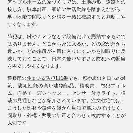
アップルホームの家づくりでは、土地の形、道路との
接し方、駐車計画、家族の生活動線を踏まえながら、
早い段階で間取りと外構を一緒に確認すると判断しや
すくなります。
防犯は、鍵やカメラなどの設備だけで完結するもので
はありません。どこから家に入るか、どの窓が外から
近いか、どの場所が人目に入りにくいかを間取りに反
映しておくことで、日常の使いやすさと防犯への配慮
を両立しやすくなります。
警察庁の
住まいる防犯110番
でも、窓や表出入口への対
策、防犯性能の高い建物部品、補助錠、防犯フィル
ム、面格子、窓シャッター、センサー付きライト、植
栽の見通しなどが紹介されています。注文住宅では、
こうした部材や設備を後から単独で選ぶのではなく、
間取り・外構・照明の計画と合わせて検討することが
大切です。