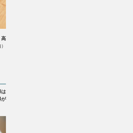
、
高
内）
得は
得が