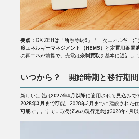
要点：
GX ZEHは「断熱等級6」「一次エネルギー
度エネルギーマネジメント（HEMS）
と
定置用蓄電
の再エネが前提で、売電は
余剰買取
を基本に設計し
いつから？—開始時期と移行期間
新しい定義は
2027年4月以降
に適用される見込みで
2028年3月まで
可能。2028年3月までに建設された
可能
です。すでに取得済みの現行定義は2028年4月