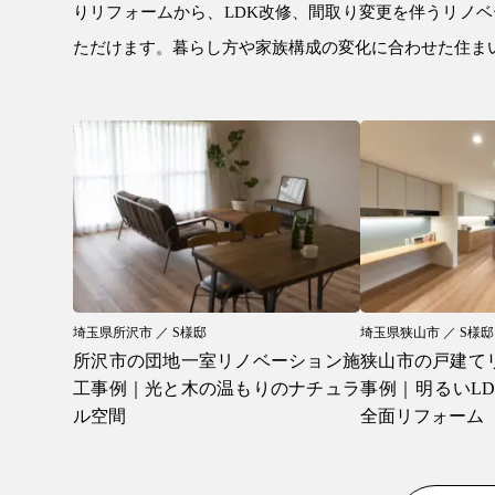
りリフォームから、LDK改修、間取り変更を伴うリノ
ただけます。暮らし方や家族構成の変化に合わせた住ま
埼玉県所沢市 ／ S様邸
埼玉県狭山市 ／ S様邸
所沢市の団地一室リノベーション施
狭山市の戸建て
工事例｜光と木の温もりのナチュラ
事例｜明るいL
ル空間
全面リフォーム