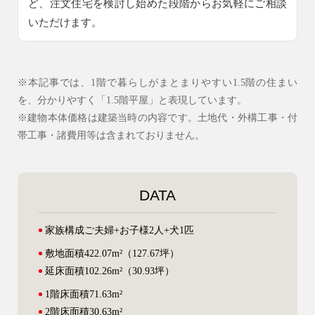
ど、注文住宅を検討し始めた段階からお気軽にご相談
いただけます。
※本記事では、1階で暮らしがまとまりやすい1.5階の住まい
を、分かりやすく「1.5階平屋」と表現しています。
※建物本体価格は建築当時の内容です。土地代・外構工事・付
帯工事・諸費用等は含まれておりません。
DATA
家族構成
ご夫婦+お子様2人+犬1匹
敷地面積
422.07m²（127.67坪）
延床面積
102.26m²（30.93坪）
1階床面積
71.63m²
2階床面積
30.63m²