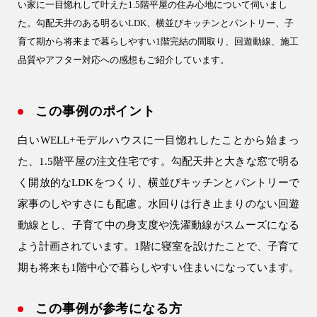
土地活用
い家に一目惚れして叶えた1.5階平屋の住み心地について伺いまし
た。勾配天井のある明るいLDK、横並びキッチンとパントリー、子
エリア別一覧
育て期から将来まで暮らしやすい1階完結の間取り、回遊動線、施工
品質やアフター対応への感想もご紹介しています。
狭山市の注文住宅
所沢市の注文住宅
この事例のポイント
川越市の注文住宅
白いWELL+モデルハウスに一目惚れしたことから始まっ
入間市の注文住宅
た、1.5階平屋の注文住宅です。勾配天井と大きな窓で明る
飯能市の注文住宅
く開放的なLDKをつくり、横並びキッチンとパントリーで
家事のしやすさにも配慮。水回りは行き止まりのない回遊
会社情報
動線とし、子育て中の身支度や洗濯動線がスムーズになる
よう計画されています。1階に寝室を設けたことで、子育て
期も将来も1階中心で暮らしやすい住まいになっています。
この事例が参考になる方