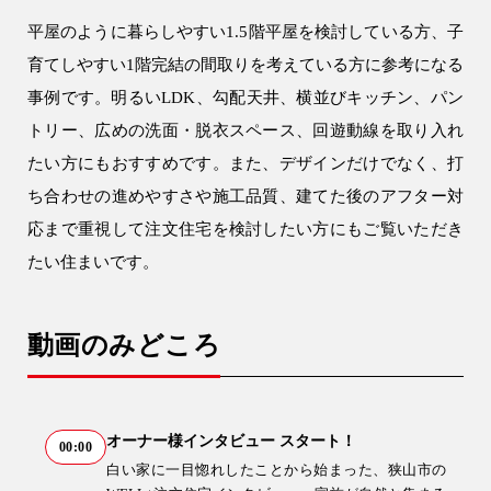
平屋のように暮らしやすい1.5階平屋を検討している方、子
育てしやすい1階完結の間取りを考えている方に参考になる
事例です。明るいLDK、勾配天井、横並びキッチン、パン
9時〜18時
営業時間
トリー、広めの洗面・脱衣スペース、回遊動線を取り入れ
（定休／水曜日）
たい方にもおすすめです。また、デザインだけでなく、打
注文住宅
ち合わせの進めやすさや施工品質、建てた後のアフター対
0120-70-1212
応まで重視して注文住宅を検討したい方にもご覧いただき
たい住まいです。
リフォーム
0120-37-7611
動画のみどころ
アフターメンテナンス
営業時間 9時〜17時（定休／水曜日）
04-2950-7171
オーナー様インタビュー スタート！
00:00
白い家に一目惚れしたことから始まった、狭山市の
事業用