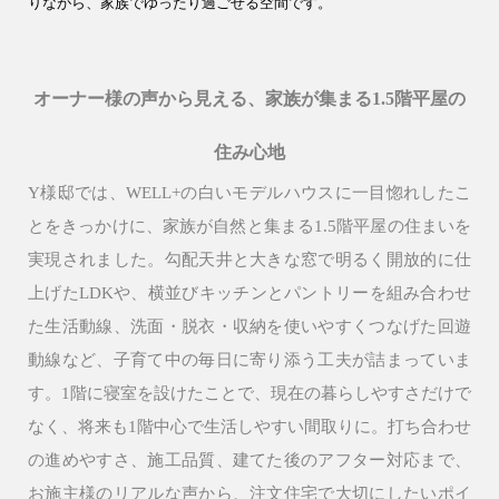
りながら、家族でゆったり過ごせる空間です。
オーナー様の声から見える、家族が集まる1.5階平屋の
9時〜18時
営業時間
（定休／水曜日）
住み心地
Y様邸では、WELL+の白いモデルハウスに一目惚れしたこ
注文住宅
とをきっかけに、家族が自然と集まる1.5階平屋の住まいを
0120-70-1212
実現されました。勾配天井と大きな窓で明るく開放的に仕
上げたLDKや、横並びキッチンとパントリーを組み合わせ
リフォーム
0120-37-7611
た生活動線、洗面・脱衣・収納を使いやすくつなげた回遊
動線など、子育て中の毎日に寄り添う工夫が詰まっていま
アフターメンテナンス
す。1階に寝室を設けたことで、現在の暮らしやすさだけで
04-2950-7171
なく、将来も1階中心で生活しやすい間取りに。打ち合わせ
の進めやすさ、施工品質、建てた後のアフター対応まで、
事業用
お施主様のリアルな声から、注文住宅で大切にしたいポイ