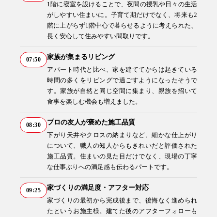
1階に寝室を設けることで、夜間の授乳や日々の生活
がしやすい住まいに。子育て期だけでなく、将来も2
階に上がらず1階中心で暮らせるように考えられた、
長く安心して住みやすい間取りです。
家族が集まるリビング
07:50
アパート時代と比べ、家を建ててからは起きている
時間の多くをリビングで過ごすようになったそうで
す。家族が自然と同じ空間に集まり、親族を招いて
食事を楽しむ機会も増えました。
プロの友人が褒めた施工品質
08:30
下がり天井やクロスの納まりなど、細かな仕上がり
について、職人の知人からもきれいだと評価された
施工品質。住まいの見た目だけでなく、現場の丁寧
な仕事ぶりへの満足感も伝わるパートです。
家づくりの満足度・アフター対応
09:25
家づくりの最初から完成後まで、後悔なく進められ
たというお施主様。建てた後のアフターフォローも