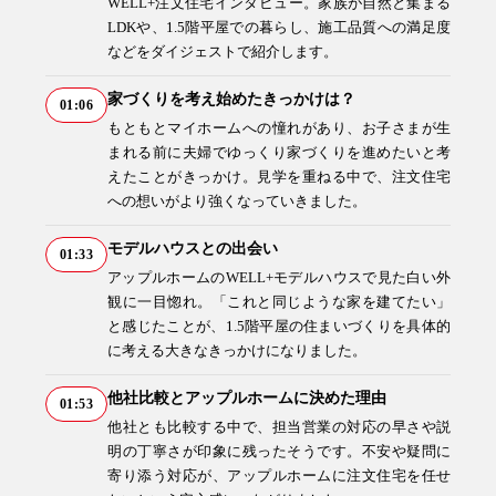
WELL+注文住宅インタビュー。家族が自然と集まる
04-2968-5522
LDKや、1.5階平屋での暮らし、施工品質への満足度
などをダイジェストで紹介します。
家づくりを考え始めたきっかけは？
01:06
もともとマイホームへの憧れがあり、お子さまが生
まれる前に夫婦でゆっくり家づくりを進めたいと考
えたことがきっかけ。見学を重ねる中で、注文住宅
への想いがより強くなっていきました。
モデルハウスとの出会い
01:33
アップルホームのWELL+モデルハウスで見た白い外
注文住宅
リフォーム
観に一目惚れ。「これと同じような家を建てたい」
と感じたことが、1.5階平屋の住まいづくりを具体的
に考える大きなきっかけになりました。
他社比較とアップルホームに決めた理由
01:53
アフター
メンテナンス
安心保証制度
他社とも比較する中で、担当営業の対応の早さや説
明の丁寧さが印象に残ったそうです。不安や疑問に
寄り添う対応が、アップルホームに注文住宅を任せ