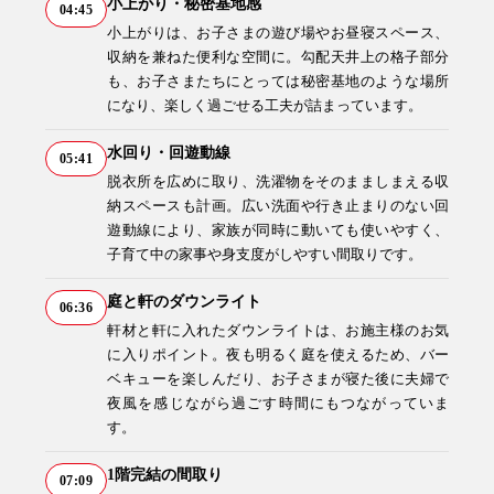
小上がり・秘密基地感
04:45
小上がりは、お子さまの遊び場やお昼寝スペース、
収納を兼ねた便利な空間に。勾配天井上の格子部分
も、お子さまたちにとっては秘密基地のような場所
になり、楽しく過ごせる工夫が詰まっています。
水回り・回遊動線
05:41
脱衣所を広めに取り、洗濯物をそのまましまえる収
納スペースも計画。広い洗面や行き止まりのない回
遊動線により、家族が同時に動いても使いやすく、
子育て中の家事や身支度がしやすい間取りです。
庭と軒のダウンライト
06:36
軒材と軒に入れたダウンライトは、お施主様のお気
に入りポイント。夜も明るく庭を使えるため、バー
ベキューを楽しんだり、お子さまが寝た後に夫婦で
夜風を感じながら過ごす時間にもつながっていま
す。
1階完結の間取り
07:09