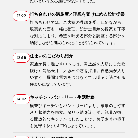
たいという安心感につながりました。
ブログ・コラム
スタッフ紹介
打ち合わせの満足度／理想を受け止める設計提案
02:22
打ち合わせでは、ご夫婦の理想を受け止めながら、
現実的な面も一緒に整理。設計士目線の提案と丁寧
な対応により、希望を叶える部分と調整する部分を
リフォーム・
注文住宅
納得しながら進められたことが語られています。
リノベーション
住まいのこだわり紹介
03:16
家族が長く過ごすLDKには、開放感を大切にした吹
抜けや勾配天井、大きめの窓を採用。自然光が入り
やすく、昼間は電気をつけなくても明るく過ごせる
住まいになっています。
キッチン・パントリー・生活動線
04:02
横並びキッチンとパントリーにより、家事のしやす
さと収納力を両立。吊り収納を設けず、視界が抜け
る開放的なキッチンにしたことで、お子さまの様子
も見守りやすいLDKになっています。