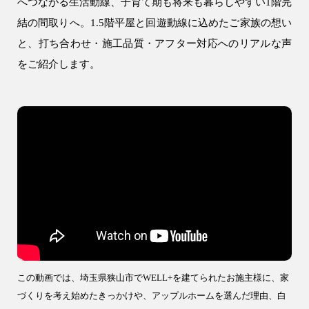
へつながる生活動線、子育て期も将来も暮らしやすい1階完
注文住宅
結の間取りへ。1.5階平屋と回遊動線に込めたご家族の想い
WELL+
と、打ち合わせ・施工品質・アフター対応へのリアルな声
をご紹介します。
テクノストラクチャー
R+house
SAN+
お客様の声・口コミ
リフォーム・リノベーション
リフォーム・リノベーション
建設事業
アパート建築
この動画では、埼玉県狭山市でWELL+を建てられたお施主様に、家
事業用建物
づくりを考え始めたきっかけや、アップルホームを選んだ理由、白