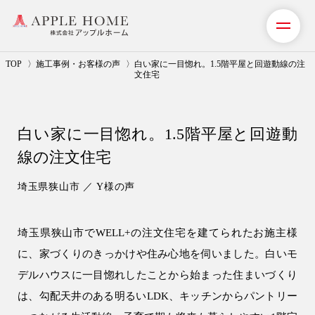
TOP
施工事例・お客様の声
白い家に一目惚れ。1.5階平屋と回遊動線の注
文住宅
私たちの想い
白い家に一目惚れ。1.5階平屋と回遊動
事業紹介（注文住宅）
線の注文住宅
リフォーム・リノベーション
埼玉県狭山市 ／ Y様の声
リフォームプラン紹介
埼玉県狭山市でWELL+の注文住宅を建てられたお施主様
土地探しサポート
に、家づくりのきっかけや住み心地を伺いました。白いモ
ショールーム・モデルハウス
デルハウスに一目惚れしたことから始まった住まいづくり
は、勾配天井のある明るいLDK、キッチンからパントリー
施工事例・お客様の声