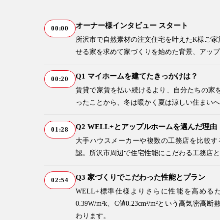
オーナー様インタビュー スタート
00:00
所沢市で自然素材の注文住宅を叶えたK様ご家
せる家を求めて家づくりを始めた背景、アップ
Q1 マイホームを建てたきっかけは？
00:20
賃貸で家賃を払い続けるより、自分たちの家
ったことから、冬は暖かく夏は涼しい住まいへ
Q2 WELL+とアップルホームを選んだ理由
01:28
大手ハウスメーカーや複数の工務店を比較す
認。所沢市周辺で住宅性能にこだわる工務店と
Q3 家づくりでこだわった性能とプラン
02:54
WELL+標準仕様よりさらに性能を高め
0.39W/m²k、C値0.23cm²/m²とい
わります。