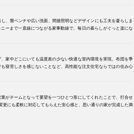
出し、畳ベンチや広い洗面、間接照明などデザインにも工夫を凝らしま
コニーまで一直線につながる家事動線で、毎日の暮らしがぐっと楽にな
ず、家中どこにいても温度差の少ない快適な室内環境を実現。布団を季
でも寝苦しさを感じないことなど、高性能な注文住宅ならではの住み心
営業がチームとなって要望を一つひとつ形にしてくれたことで、打合せ
変更にも柔軟に対応してもらえた安心感と、思い通りの家が完成した満