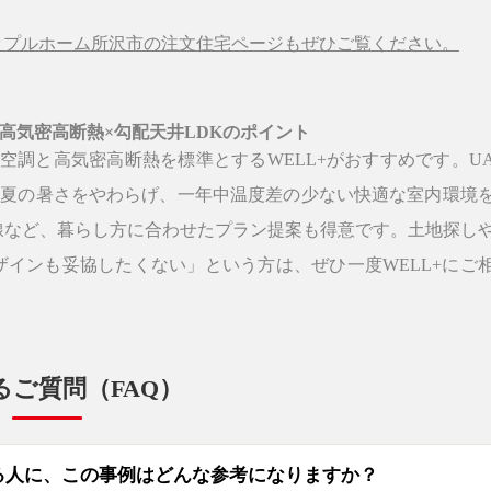
ップルホーム所沢市の注文住宅ページもぜひご覧ください。
×高気密高断熱×勾配天井LDKのポイント
空調と高気密高断熱を標準とするWELL+がおすすめです。U
、冬の寒さや夏の暑さをやわらげ、一年中温度差の少ない快適な室内環境
線など、暮らし方に合わせたプラン提案も得意です。土地探し
インも妥協したくない」という方は、ぜひ一度WELL+にご
るご質問（FAQ）
る人に、この事例はどんな参考になりますか？