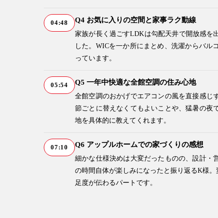
Q4 お気に入りの空間と家事ラク動線
04:48
家族が長く過ごすLDKは勾配天井で開放感を
した。WICを一か所にまとめ、洗濯からバル
っています。
Q5 一年中快適な全館空調の住み心地
05:54
全館空調のおかげでエアコンの風を直接感じ
節ごとに替えなくてもよいことや、猛暑の夜
地を具体的に教えてくれます。
Q6 アップルホームでの家づくりの感想
07:10
細かな仕様決めは大変だったものの、設計・
の時間自体が楽しみになったと振り返るK様。
足度が伝わるパートです。