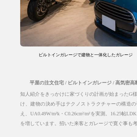
ビルトインガレージで建物と一体化したガレージ
平屋の注文住宅
/
ビルトインガレージ
/
高気密高
知人紹介をきっかけに家づくりの計画が始まったG様
け、建物の決め手はテクノストラクチャーの構造の
え、UA0.49W/m²k・C0.26cm²/m²を実測。16
を増しています。招いた来客とガレージで寛ぐ事も