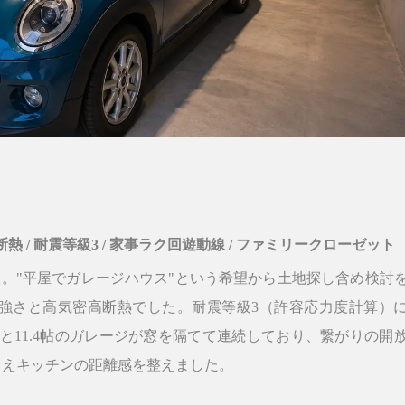
断熱
/
耐震等級3
/
家事ラク回遊動線
/
ファミリークローゼット
。"平屋でガレージハウス"という希望から土地探し含め検討
強さと高気密高断熱でした。耐震等級3（許容応力度計算）
.25帖LDKと11.4帖のガレージが窓を隔てて連続しており、繋がりの開
考えキッチンの距離感を整えました。