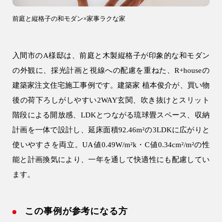
土地活用
前庭と縦格子の和モダン×家事ラクな家
エリア別一覧
狭山市の注文住宅
入間市のA様邸は、前庭と木製縦格子が印象的な和モダン
所沢市の注文住宅
の外観に、採光計画と視線への配慮を重ねた、R+houseの
川越市の注文住宅
建築家注文住宅施工事例です。建築家 植本俊介が、買い物
入間市の注文住宅
後の荷下ろしがしやすい2WAY玄関、吹き抜けとスリット
階段による開放感、LDKとつながる琉球畳スペース、収納
飯能市の注文住宅
計画を一体で設計し、延床面積92.46m²の3LDKに広がりと
使いやすさを両立。UA値0.49W/m²k・C値0.34cm²/m²の性
会社情報
能と計画換気により、一年を通して快適性にも配慮してい
ます。
この事例が参考になる方