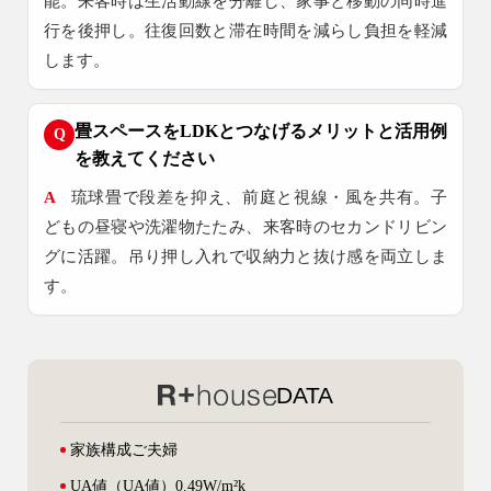
能。来客時は生活動線を分離し、家事と移動の同時進
行を後押し。往復回数と滞在時間を減らし負担を軽減
します。
畳スペースをLDKとつなげるメリットと活用例
Q
を教えてください
A
琉球畳で段差を抑え、前庭と視線・風を共有。子
どもの昼寝や洗濯物たたみ、来客時のセカンドリビン
グに活躍。吊り押し入れで収納力と抜け感を両立しま
す。
DATA
家族構成
ご夫婦
UA値
（UA値）0.49W/m²k