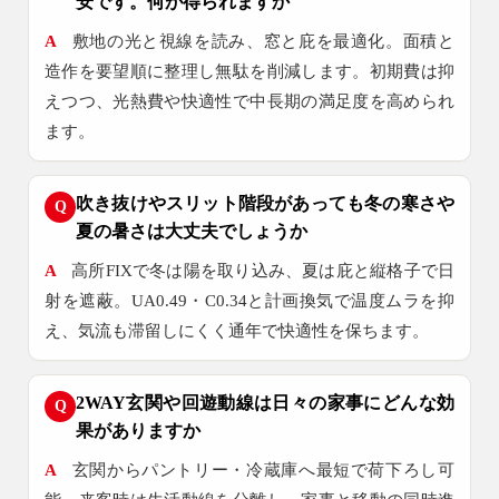
安です。何が得られますか
A
敷地の光と視線を読み、窓と庇を最適化。面積と
造作を要望順に整理し無駄を削減します。初期費は抑
えつつ、光熱費や快適性で中長期の満足度を高められ
ます。
吹き抜けやスリット階段があっても冬の寒さや
Q
夏の暑さは大丈夫でしょうか
A
高所FIXで冬は陽を取り込み、夏は庇と縦格子で日
射を遮蔽。UA0.49・C0.34と計画換気で温度ムラを抑
え、気流も滞留しにくく通年で快適性を保ちます。
2WAY玄関や回遊動線は日々の家事にどんな効
Q
果がありますか
A
玄関からパントリー・冷蔵庫へ最短で荷下ろし可