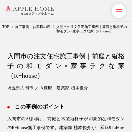
TOP
施工事例・お客様の声
入間市の注文住宅施工事例｜前庭と縦格子の
和モダン×家事ラクな家（R+house）
私たちの想い
入間市の注文住宅施工事例｜前庭と縦格
事業紹介（注文住宅）
子の和モダン×家事ラクな家
リフォーム・リノベーション
（R+house）
リフォームプラン紹介
埼玉県入間市 ／ A様邸 建築家 植本俊介
土地探しサポート
この事例のポイント
ショールーム・モデルハウス
入間市のA様邸は、前庭と木製縦格子が印象的な和モダン
のR+house施工事例です。建築家 植本俊介が、延床92.46m²
施工事例・お客様の声