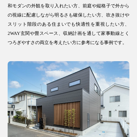
和モダンの外観を取り入れたい方、前庭や縦格子で外から
の視線に配慮しながら明るさも確保したい方、吹き抜けや
スリット階段のある住まいでも快適性を重視したい方、
9時〜18時
営業時間
2WAY玄関や畳スペース、収納計画を通して家事動線とく
（定休／水曜日）
つろぎやすさの両立を考えたい方に参考になる事例です。
注文住宅
0120-70-1212
リフォーム
0120-37-7611
アフターメンテナンス
営業時間 9時〜17時（定休／水曜日）
04-2950-7171
事業用