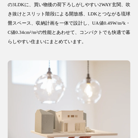
の3LDKに、買い物後の荷下ろしがしやすい2WAY玄関、吹
注文住宅
き抜けとスリット階段による開放感、LDKとつながる琉球
WELL+
畳スペース、収納計画を一体で設計し、UA値0.49W/m²k・
テクノストラクチャー
C値0.34cm²/m²の性能とあわせて、コンパクトでも快適で暮
R+house
らしやすい住まいにまとめています。
SAN+
お客様の声・口コミ
リフォーム・リノベーション
リフォーム・リノベーション
建設事業
アパート建築
事業用建物