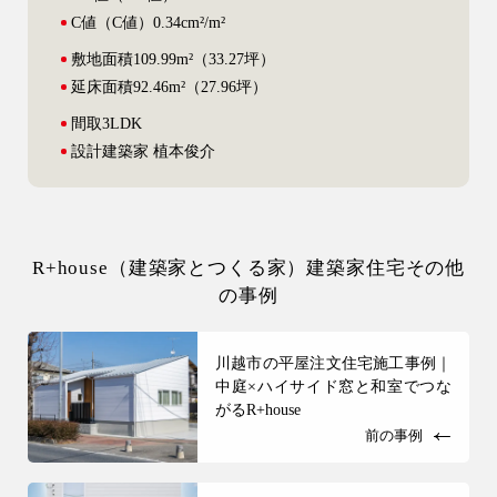
C値
（C値）0.34cm²/m²
敷地面積
109.99m²（33.27坪）
延床面積
92.46m²（27.96坪）
間取
3LDK
設計
建築家 植本俊介
R+house（建築家とつくる家）建築家住宅その他
の事例
川越市の平屋注文住宅施工事例｜
中庭×ハイサイド窓と和室でつな
がるR+house
前の事例