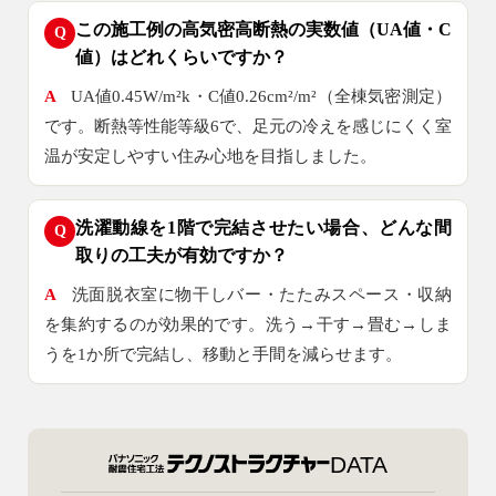
この施工例の高気密高断熱の実数値（UA値・C
Q
値）はどれくらいですか？
A
UA値0.45W/m²k・C値0.26cm²/m²（全棟気密測定）
です。断熱等性能等級6で、足元の冷えを感じにくく室
温が安定しやすい住み心地を目指しました。
洗濯動線を1階で完結させたい場合、どんな間
Q
取りの工夫が有効ですか？
A
洗面脱衣室に物干しバー・たたみスペース・収納
を集約するのが効果的です。洗う→干す→畳む→しま
うを1か所で完結し、移動と手間を減らせます。
DATA