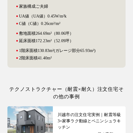
家族構成
ご夫婦
UA値
（UA値）0.45W/m²k
C値
（C値）0.26cm²/m²
敷地面積
264.69m²（80.06坪）
延床面積
172.23m²（52.09坪）
1階床面積
130.83m²(ガレージ部分65.93m²)
2階床面積
41.40m²
テクノストラクチャー（耐震×耐久）注文住宅そ
の他の事例
川越市の注文住宅実例｜耐震等級
3×家事ラク動線とペニンシュラキ
ッチン