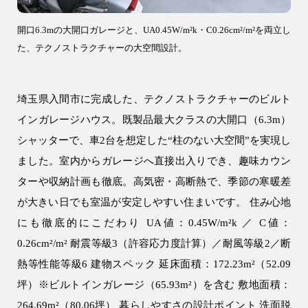
土地活用
開口6.3mの大開口ガレージと、UA0.45W/m²k・C0.26cm²/m²を両立し
エリア別一覧
た、テクノストラクチャーの大空間設計。
狭山市の注文住宅
所沢市の注文住宅
埼玉県入間市に完成した、テクノストラクチャーのビルト
川越市の注文住宅
インガレージハウス。既製品最大クラスの大開口（6.3m）
入間市の注文住宅
シャッターで、車2台を想定した“柱のない大空間”を実現し
ました。室内からガレージへ直接出入りでき、趣味カウン
飯能市の注文住宅
ターや収納計画も徹底。高気密・高断熱で、季節の寒暖差
が大きい日でも室温が安定しやすい住まいです。 住み心地
会社情報
にも徹底的にこだわり UA値：0.45W/m²k ／ C値：
0.26cm²/m² 耐震等級3（許容応力度計算）／耐風等級2／断
熱等性能等級6 建物スペック 延床面積：172.23m²（52.09
坪）※ビルトインガレージ（65.93m²）を含む 敷地面積：
264.69m²（80.06坪） 暮らしやすさの設計ポイント 洗面脱