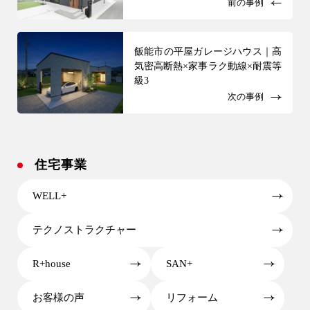
前の事例
飯能市の平屋ガレージハウス｜高
気密高断熱×家事ラク動線×耐震等
級3
次の事例
住宅事業
WELL+
テクノストラクチャー
R+house
SAN+
お客様の声
リフォーム