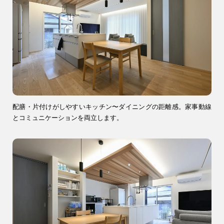
注文住宅
0120-70-1212
リフォーム
0120-37-7611
配膳・片付けがしやすいキッチン〜ダイニングの距離感。家事動線
アフターメンテナンス
04-2950-7171
とコミュニケーションを両立します。
事業用
04-2968-5522