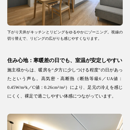
下がり天井がキッチンとリビングをゆるやかにゾーニング。視線の
切り替えで、リビングの広がりも感じやすくなります。
住み心地：寒暖差の日でも、室温が安定しやすい
施主様からは、暖房を“夕方に少しつける程度”の日があっ
たという声も。高気密・高断熱（断熱等級6／UA値：
0.45W/m²k／C値：0.26cm²/m²）により、足元の冷えを感じ
にくく、裸足で過ごしやすい体感につながっています。