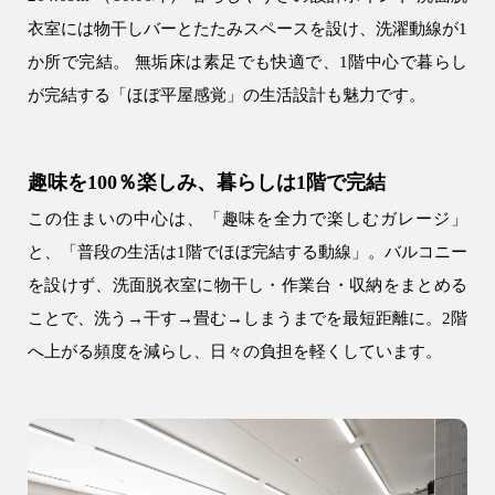
衣室には物干しバーとたたみスペースを設け、洗濯動線が1
か所で完結。 無垢床は素足でも快適で、1階中心で暮らし
が完結する「ほぼ平屋感覚」の生活設計も魅力です。
9時〜18時
営業時間
（定休／水曜日）
趣味を100％楽しみ、暮らしは1階で完結
注文住宅
0120-70-1212
この住まいの中心は、「趣味を全力で楽しむガレージ」
と、「普段の生活は1階でほぼ完結する動線」。バルコニー
を設けず、洗面脱衣室に物干し・作業台・収納をまとめる
リフォーム
0120-37-7611
ことで、洗う→干す→畳む→しまうまでを最短距離に。2階
へ上がる頻度を減らし、日々の負担を軽くしています。
アフターメンテナンス
営業時間 9時〜17時（定休／水曜日）
04-2950-7171
事業用