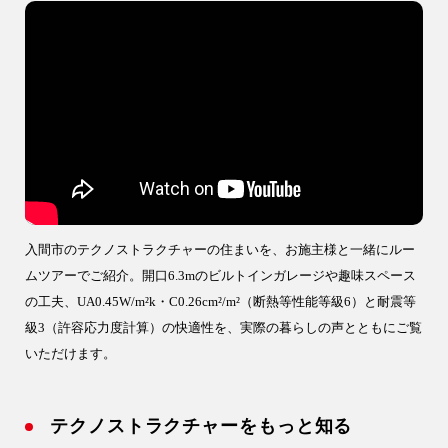
入間市のテクノストラクチャーの住まいを、お施主様と一緒にルー
ムツアーでご紹介。開口6.3mのビルトインガレージや趣味スペース
の工夫、UA0.45W/m²k・C0.26cm²/m²（断熱等性能等級6）と耐震等
級3（許容応力度計算）の快適性を、実際の暮らしの声とともにご覧
いただけます。
テクノストラクチャーをもっと知る