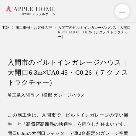
TOP
施工事例・お客様の声
入間市のビルトインガレージハウス｜大開口
6.3m×UA0.45・C0.26（テクノストラクチャ
ー）
私たちの想い
事業紹介（注文住宅）
入間市のビルトインガレージハウス｜
大開口6.3m×UA0.45・C0.26（テクノス
リフォーム・リノベーション
トラクチャー）
リフォームプラン紹介
埼玉県入間市 ／ J様邸 ガレージハウス
土地探しサポート
この施工例は、入間市で「ビルトインガレージの使い勝
ショールーム・モデルハウス
手」と「高気密高断熱の快適性」を両立した住まいです。
施工事例・お客様の声
開口6.3mの大開口シャッターで車2台想定のガレージ空間