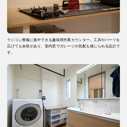
ブログ・コラム
スタッフ紹介
リフォーム・
注文住宅
ラジコン整備に集中できる趣味用作業カウンター。工具やパーツを
リノベーション
広げても余裕があり、室内窓でガレージの気配も感じられる設計で
す。