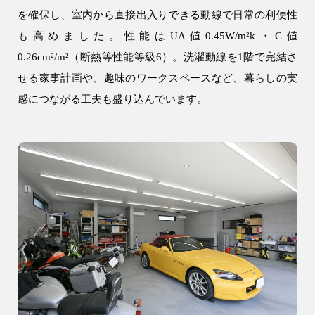
を確保し、室内から直接出入りできる動線で日常の利便性
注文住宅
も高めました。性能はUA値0.45W/m²k・C値
WELL+
0.26cm²/m²（断熱等性能等級6）。洗濯動線を1階で完結さ
テクノストラクチャー
せる家事計画や、趣味のワークスペースなど、暮らしの実
R+house
感につながる工夫も盛り込んでいます。
SAN+
お客様の声・口コミ
リフォーム・リノベーション
リフォーム・リノベーション
建設事業
アパート建築
事業用建物