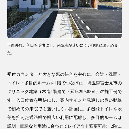
注文住宅
WELL+
テクノストラクチャー
R+house
正面外観。入口を明快にし、来院者が迷いにくい印象にまとめまし
SAN+
た。
お客様の声・口コミ
受付カウンターと大きな窓の待合を中心に、会計・洗面・
リフォーム・リノベーション
トイレ・多目的ルームを1階でつなげた、埼玉県富士見市の
リフォーム・リノベーション
クリニック建築（木造2階建て・延床299.88㎡）の施工例で
建設事業
す。入口位置を明快にし、案内サインと見通しの良い動線
アパート建築
で初めての来院でも迷いにくい計画に。多機能トイレや段
差を抑えた通路幅で幅広い利用に配慮し、多目的ルームは
事業用建物
説明・面談など用途に合わせてレイアウト変更可能。2階に