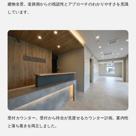
建物全景。道路側からの視認性とアプローチのわかりやすさを意識
しています。
9時〜18時
営業時間
（定休／水曜日）
注文住宅
0120-70-1212
リフォーム
0120-37-7611
アフターメンテナンス
営業時間 9時〜17時（定休／水曜日）
04-2950-7171
受付カウンター。受付から待合が見渡せるカウンター計画。案内性
と落ち着きを両立しました。
事業用