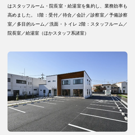
土地活用
はスタッフルーム・院長室・給湯室を集約し、業務効率も
高めました。 1階：受付／待合／会計／診察室／予備診察
エリア別一覧
室／多目的ルーム／洗面・トイレ 2階：スタッフルーム／
狭山市の注文住宅
院長室／給湯室（ほかスタッフ系諸室）
所沢市の注文住宅
川越市の注文住宅
入間市の注文住宅
飯能市の注文住宅
会社情報