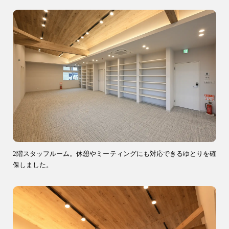
9時〜18時
営業時間
（定休／水曜日）
注文住宅
0120-70-1212
リフォーム
0120-37-7611
アフターメンテナンス
04-2950-7171
2階スタッフルーム。休憩やミーティングにも対応できるゆとりを確
保しました。
事業用
04-2968-5522