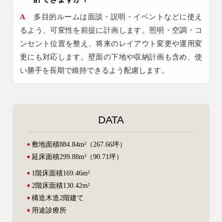
A
多目的ルームは面談・説明・イベントなどに使え
るよう、可変性を前提に計画します。照明・空調・コ
ンセント位置を整え、将来のレイアウト変更や運用変
更にも対応します。壁面の下地や収納計画も含め、使
い勝手を長期で維持できるよう配慮します。
DATA
敷地面積
884.84m²（267.66坪）
延床面積
299.88m²（90.71坪）
1階床面積
169.46m²
2階床面積
130.42m²
構造
木造2階建て
用途
診療所