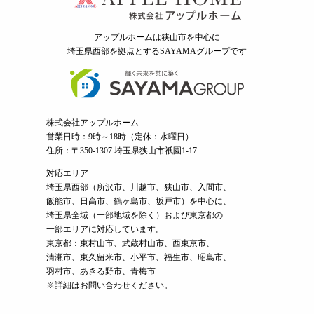
アップルホームは狭山市を中心に
埼玉県西部を拠点とするSAYAMAグループ
です
株式会社アップルホーム
営業日時：9時～18時（定休：水曜日）
住所：〒350-1307 埼玉県狭山市祇園1-17
対応エリア
埼玉県西部（
所沢市
、
川越市
、狭山市、入間市、
飯能市、日高市、鶴ヶ島市、坂戸市）を中心に、
埼玉県全域（一部地域を除く）および東京都の
一部エリアに対応しています。
東京都：東村山市、武蔵村山市、西東京市、
清瀬市、東久留米市、小平市、福生市、昭島市、
羽村市、あきる野市、青梅市
※詳細はお問い合わせください。