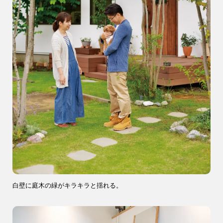
9時〜18時
営業時間
（定休／水曜日）
注文住宅
0120-70-1212
リフォーム
0120-37-7611
白壁に庭木の緑がキラキラと揺れる。
アフターメンテナンス
04-2950-7171