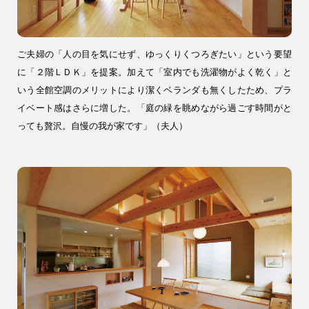
ブログ・コラム
スタッフ紹介
ご夫婦の「人の目を気にせず、ゆっくりくつろぎたい」という要望
に「２階ＬＤＫ」を提案。加えて「室内でも洗濯物がよく乾く」と
リフォーム・
いう全館空調のメリットにより潔くベランダも無くしたため、プラ
注文住宅
リノベーション
イベート感はさらに増した。「庭の緑を眺めながら過ごす時間がと
っても贅沢。自慢の我が家です」（夫人）