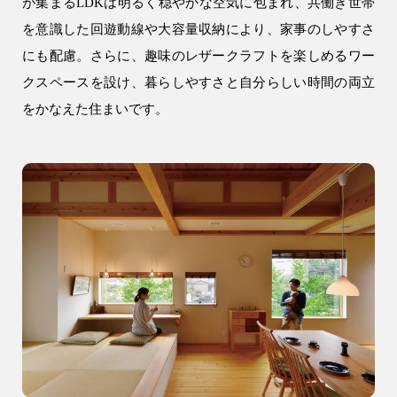
が集まるLDKは明るく穏やかな空気に包まれ、共働き世帯
注文住宅
を意識した回遊動線や大容量収納により、家事のしやすさ
WELL+
にも配慮。さらに、趣味のレザークラフトを楽しめるワー
クスペースを設け、暮らしやすさと自分らしい時間の両立
テクノストラクチャー
をかなえた住まいです。
R+house
SAN+
お客様の声・口コミ
リフォーム・リノベーション
リフォーム・リノベーション
建設事業
アパート建築
事業用建物