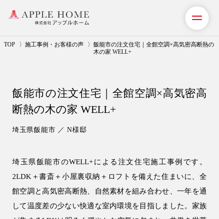
TOP
施工事例・お客様の声
飯能市の注文住宅｜全館空調×高気密高断熱の
木の家 WELL+
私たちの想い
飯能市の注文住宅｜全館空調×高気密高
事業紹介（注文住宅）
断熱の木の家 WELL+
リフォーム・リノベーション
埼玉県飯能市 ／ N様邸
リフォームプラン紹介
埼玉県飯能市のWELL+による注文住宅施工事例です。
土地探しサポート
2LDK＋書斎＋小屋裏収納＋ロフトを備えた住まいに、全
ショールーム・モデルハウス
館空調と高気密高断熱、自然素材を組み合わせ、一年を通
して温度差の少ない快適な室内環境を目指しました。家族
施工事例・お客様の声