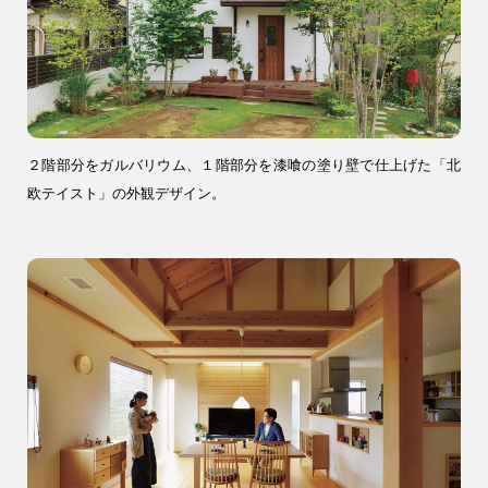
04-2968-5522
２階部分をガルバリウム、１階部分を漆喰の塗り壁で仕上げた「北
欧テイスト」の外観デザイン。
注文住宅
リフォーム
アフター
メンテナンス
安心保証制度