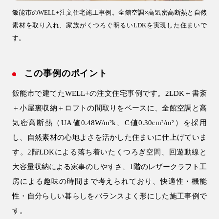
土地活用
飯能市のWELL+注文住宅施工事例。全館空調×高気密高断熱と自然
素材を取り入れ、家族がくつろぐ明るいLDKを実現した住まいで
エリア別一覧
す。
狭山市の注文住宅
所沢市の注文住宅
この事例のポイント
川越市の注文住宅
飯能市で建てたWELL+の注文住宅事例です。2LDK＋書斎
入間市の注文住宅
＋小屋裏収納＋ロフトの間取りをベースに、全館空調と高
飯能市の注文住宅
気密高断熱（UA値0.48W/m²k、C値0.30cm²/m²）を採用
し、自然素材の心地よさを活かした住まいに仕上げていま
会社情報
す。2階LDKによる落ち着いたくつろぎ空間、回遊動線と
大容量収納による家事のしやすさ、1階のレザークラフト工
房による趣味の時間まで考えられており、快適性・機能
性・自分らしい暮らしをバランスよく形にした施工事例で
す。