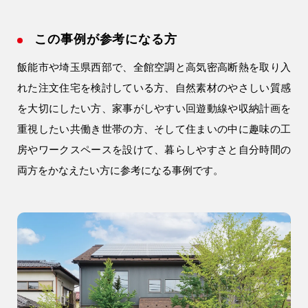
この事例が参考になる方
9時〜18時
飯能市や埼玉県西部で、全館空調と高気密高断熱を取り入
営業時間
（定休／水曜日）
れた注文住宅を検討している方、自然素材のやさしい質感
を大切にしたい方、家事がしやすい回遊動線や収納計画を
注文住宅
重視したい共働き世帯の方、そして住まいの中に趣味の工
0120-70-1212
房やワークスペースを設けて、暮らしやすさと自分時間の
両方をかなえたい方に参考になる事例です。
リフォーム
0120-37-7611
アフターメンテナンス
営業時間 9時〜17時（定休／水曜日）
04-2950-7171
事業用