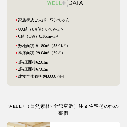
DATA
家族構成
ご夫婦・ワンちゃん
UA値
（UA値）0.48W/m²k
C値
（C値）0.30cm²/m²
敷地面積
191.80m²（58.01坪）
延床面積
129.04m²（39坪）
1階床面積
62.01m²
2階床面積
67.03m²
建物本体
価格 約3,000万円
WELL+（自然素材×全館空調）注文住宅その他の
事例