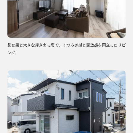
ブログ・コラム
スタッフ紹介
リフォーム・
注文住宅
リノベーション
見せ梁と大きな掃き出し窓で、くつろぎ感と開放感を両立したリビ
ング。
9時〜18時
営業時間
（定休／水曜日）
注文住宅
0120-70-1212