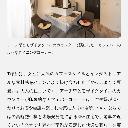
注文住宅
WELL+
テクノストラクチャー
R+house
アーチ壁とモザイクタイルのカウンターで演出した、カフェバーの
SAN+
ようなダイニングコーナー。
お客様の声・口コミ
T様邸は、女性に人気のカフェスタイルとインダストリア
リフォーム・リノベーション
ルな素材感をバランスよく掛け合わせた「かっこよくて可
リフォーム・リノベーション
愛い」大人の住まいです。アーチ壁とモザイクタイルのカ
建設事業
ウンターが印象的なカフェバーコーナーは、ご夫婦がゆっ
アパート建築
たりとお酒や会話を楽しむお気に入りの場所。SAN+ならで
はの高断熱仕様と太陽光発電によるZEH住宅で、電車の近
事業用建物
くという立地でも静かで室温が安定した快適な暮らしを実