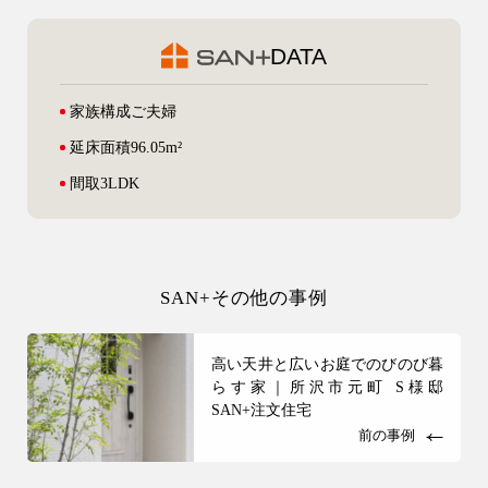
DATA
家族構成
ご夫婦
延床面積
96.05m²
間取
3LDK
SAN+その他の事例
高い天井と広いお庭でのびのび暮
らす家｜所沢市元町 S様邸
SAN+注文住宅
前の事例