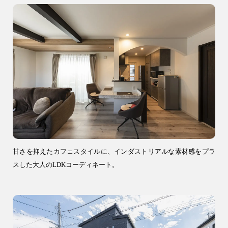
9時〜18時
営業時間
（定休／水曜日）
注文住宅
0120-70-1212
リフォーム
0120-37-7611
甘さを抑えたカフェスタイルに、インダストリアルな素材感をプラ
スした大人のLDKコーディネート。
アフターメンテナンス
営業時間 9時〜17時（定休／水曜日）
04-2950-7171
事業用