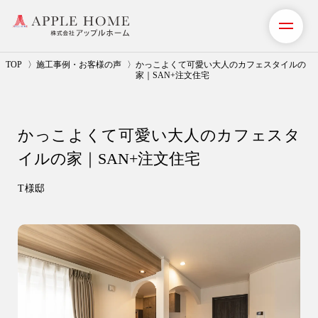
TOP
施工事例・お客様の声
かっこよくて可愛い大人のカフェスタイルの
家｜SAN+注文住宅
私たちの想い
かっこよくて可愛い大人のカフェスタ
事業紹介（注文住宅）
イルの家｜SAN+注文住宅
リフォーム・リノベーション
T様邸
リフォームプラン紹介
土地探しサポート
ショールーム・モデルハウス
施工事例・お客様の声