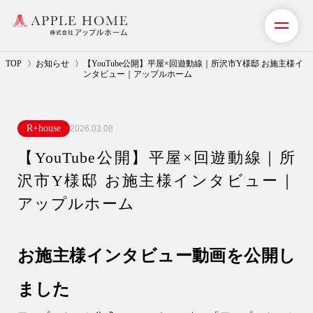
TOP
お知らせ
【YouTube公開】平屋×回遊動線｜所沢市Y様邸 お施主様イ
ンタビュー｜アップルホーム
私たちの想い
R+house
2026.03.08
事業紹介（注文住宅）
【YouTube公開】平屋×回遊動線｜所
リフォーム・リノベーション
沢市Y様邸 お施主様インタビュー｜
リフォームプラン紹介
アップルホーム
土地探しサポート
お施主様インタビュー動画を公開し
ショールーム・モデルハウス
ました
施工事例・お客様の声