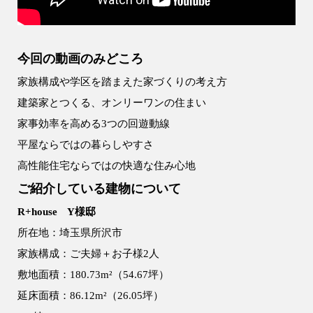
9時〜18時
営業時間
（定休／水曜日）
今回の動画のみどころ
家族構成や学区を踏まえた家づくりの考え方
注文住宅
0120-70-1212
建築家とつくる、オンリーワンの住まい
家事効率を高める3つの回遊動線
リフォーム
平屋ならではの暮らしやすさ
0120-37-7611
高性能住宅ならではの快適な住み心地
ご紹介している建物について
アフターメンテナンス
営業時間 9時〜17時（定休／水曜日）
R+house Y様邸
04-2950-7171
所在地：埼玉県所沢市
家族構成：ご夫婦＋お子様2人
事業用
敷地面積：180.73m²（54.67坪）
04-2968-5522
延床面積：86.12m²（26.05坪）