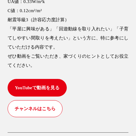
UA値：0.33W/m²k
C値：0.12cm²/m²
耐震等級3（許容応力度計算）
「平屋に興味がある」「回遊動線を取り入れたい」「子育
9時〜18時
てしやすい間取りを考えたい」という方に、特に参考にし
営業時間
（定休／水曜日）
ていただける内容です。
ぜひ動画をご覧いただき、家づくりのヒントとしてお役立
注文住宅
注文住宅
リフォーム
てください。
0120-70-1212
リフォーム
YouTubeで動画を見る
0120-37-7611
アフター
メンテナンス
安心保証制度
チャンネルはこちら
アフターメンテナンス
04-2950-7171
ブログ・コラム
スタッフ紹介