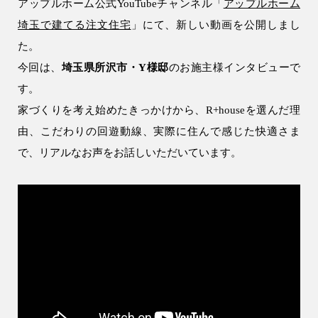
アップルホーム公式YouTubeチャンネル「
アップルホーム
会社情報
埼玉で建てる注文住宅
」にて、新しい動画を公開しまし
た。
会社概要
今回は、
埼玉県所沢市・Y様邸
のお施主様インタビューで
スタッフ紹介
す。
お知らせ
家づくりを考え始めたきっかけから、R+houseを選んだ理
由、こだわりの回遊動線、実際に住んで感じた快適さま
ブログ・家づくりコラム
で、リアルなお声をお話しいただいています。
イベント