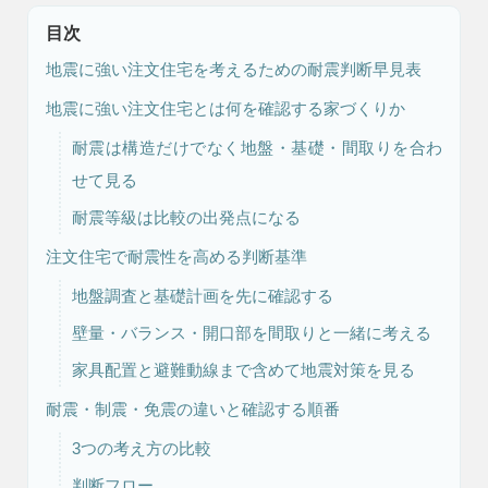
目次
地震に強い注文住宅を考えるための耐震判断早見表
地震に強い注文住宅とは何を確認する家づくりか
耐震は構造だけでなく地盤・基礎・間取りを合わ
せて見る
耐震等級は比較の出発点になる
注文住宅
リフォーム
注文住宅で耐震性を高める判断基準
地盤調査と基礎計画を先に確認する
壁量・バランス・開口部を間取りと一緒に考える
アフター
メンテナンス
安心保証制度
家具配置と避難動線まで含めて地震対策を見る
耐震・制震・免震の違いと確認する順番
3つの考え方の比較
ブログ・コラム
スタッフ紹介
判断フロー