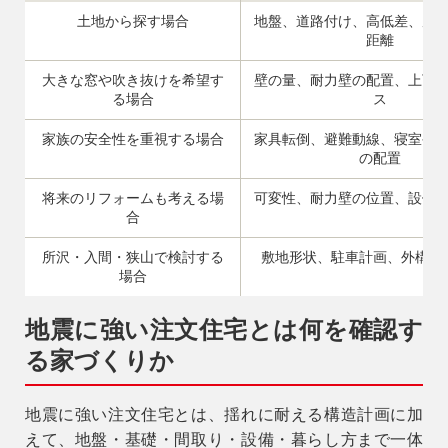
土地から探す場合
地盤、道路付け、高低差、周
距離
大きな窓や吹き抜けを希望す
壁の量、耐力壁の配置、上下
る場合
ス
家族の安全性を重視する場合
家具転倒、避難動線、寝室や
の配置
将来のリフォームも考える場
可変性、耐力壁の位置、設備
合
所沢・入間・狭山で検討する
敷地形状、駐車計画、外構、
場合
地震に強い注文住宅とは何を確認す
る家づくりか
地震に強い注文住宅とは、揺れに耐える構造計画に加
えて、地盤・基礎・間取り・設備・暮らし方まで一体