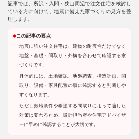
記事では、所沢・入間・狭山周辺で注文住宅を検討し
9時〜18時
ている方に向けて、地震に備えた家づくりの見方を整
営業時間
理します。
（定休／水曜日）
この記事の要点
注文住宅
0120-70-1212
地震に強い注文住宅は、建物の耐震性だけでなく
地盤・基礎・間取り・外構を合わせて確認する家
リフォーム
づくりです。
0120-37-7611
具体的には、土地確認、地盤調査、構造計画、間
取り、設備・家具配置の順に確認すると判断しや
アフターメンテナンス
営業時間 9時〜17時（定休／水曜日）
すくなります。
04-2950-7171
ただし
敷地条件や希望する間取りによって適した
対策は変わるため、設計担当者や住宅アドバイザ
事業用
04-2968-5522
ーに早めに確認することが大切です。