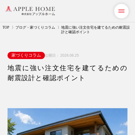
TOP
ブログ・家づくりコラム
地震に強い注文住宅を建てるための耐震設
計と確認ポイント
私たちの想い
家づくりコラム
公開日：
2026.06.25
事業紹介（注文住宅）
地震に強い注文住宅を建てるための
リフォーム・リノベーション
耐震設計と確認ポイント
リフォームプラン紹介
土地探しサポート
ショールーム・モデルハウス
施工事例・お客様の声