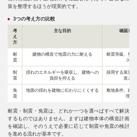
策を整理するほうが現実的です。
3つの考え方の比較
考
主な目的
確認した
え
方
耐
建物の構造で地震の力に耐える
耐震等級、壁量
震
ス、
制
揺れのエネルギーを吸収し、建物への
採用する装置、
9時〜18時
震
負担を抑える
造との
営業時間
（定休／水曜日）
免
地面の揺れを建物に伝わりにくくする
敷地条件、建物
震
理、
注文住宅
0120-70-1212
耐震・制震・免震は、どれか一つを選べばすべて解決
するものではありません。まずは建物本体の構造計画
を確認し、そのうえで必要に応じて制震や免震の検討
リフォーム
0120-37-7611
を進める流れが基本です。