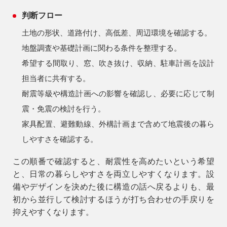
判断フロー
アフターメンテナンス
土地の形状、道路付け、高低差、周辺環境を確認する。
04-2950-7171
地盤調査や基礎計画に関わる条件を整理する。
希望する間取り、窓、吹き抜け、収納、駐車計画を設計
事業用
04-2968-5522
担当者に共有する。
耐震等級や構造計画への影響を確認し、必要に応じて制
震・免震の検討を行う。
家具配置、避難動線、外構計画まで含めて地震後の暮ら
しやすさを確認する。
この順番で確認すると、耐震性を高めたいという希望
と、日常の暮らしやすさを両立しやすくなります。設
備やデザインを決めた後に構造の話へ戻るよりも、最
初から並行して検討するほうが打ち合わせの手戻りを
抑えやすくなります。