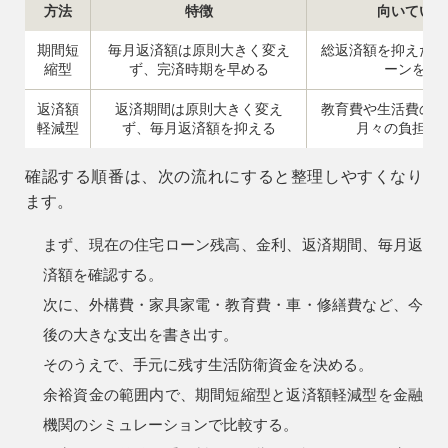
方法
特徴
向いている
期間短
毎月返済額は原則大きく変え
総返済額を抑えたい
縮型
ず、完済時期を早める
ーンを終
返済額
返済期間は原則大きく変え
教育費や生活費の増
軽減型
ず、毎月返済額を抑える
月々の負担を
確認する順番は、次の流れにすると整理しやすくなり
ます。
まず、現在の住宅ローン残高、金利、返済期間、毎月返
済額を確認する。
次に、外構費・家具家電・教育費・車・修繕費など、今
後の大きな支出を書き出す。
そのうえで、手元に残す生活防衛資金を決める。
余裕資金の範囲内で、期間短縮型と返済額軽減型を金融
機関のシミュレーションで比較する。