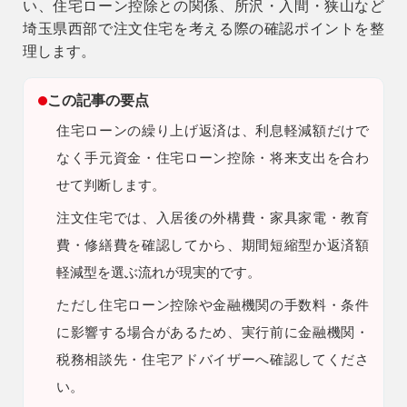
い、住宅ローン控除との関係、所沢・入間・狭山など
埼玉県西部で注文住宅を考える際の確認ポイントを整
9時〜18時
営業時間
理します。
（定休／水曜日）
この記事の要点
注文住宅
0120-70-1212
住宅ローンの繰り上げ返済は、利息軽減額だけで
なく手元資金・住宅ローン控除・将来支出を合わ
リフォーム
せて判断します。
0120-37-7611
注文住宅では、入居後の外構費・家具家電・教育
費・修繕費を確認してから、期間短縮型か返済額
アフターメンテナンス
営業時間 9時〜17時（定休／水曜日）
軽減型を選ぶ流れが現実的です。
04-2950-7171
ただし
住宅ローン控除や金融機関の手数料・条件
に影響する場合があるため、実行前に金融機関・
事業用
税務相談先・住宅アドバイザーへ確認してくださ
04-2968-5522
い。