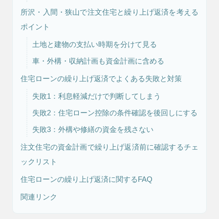
所沢・入間・狭山で注文住宅と繰り上げ返済を考える
ポイント
リフォーム・
注文住宅
リノベーション
土地と建物の支払い時期を分けて見る
車・外構・収納計画も資金計画に含める
住宅ローンの繰り上げ返済でよくある失敗と対策
失敗1：利息軽減だけで判断してしまう
失敗2：住宅ローン控除の条件確認を後回しにする
失敗3：外構や修繕の資金を残さない
注文住宅の資金計画で繰り上げ返済前に確認するチェ
ックリスト
住宅ローンの繰り上げ返済に関するFAQ
関連リンク