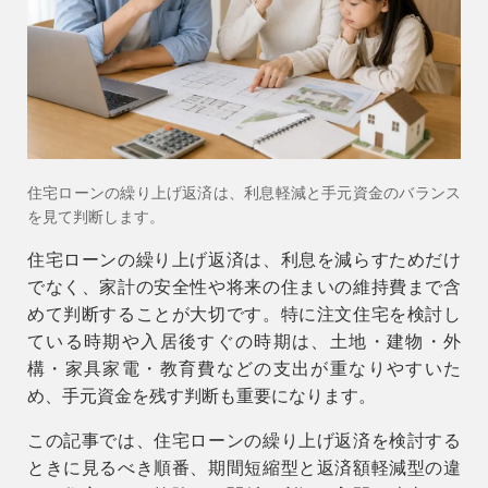
会社情報
会社概要
スタッフ紹介
お知らせ
住宅ローンの繰り上げ返済は、利息軽減と手元資金のバランス
ブログ・家づくりコラム
を見て判断します。
イベント
住宅ローンの繰り上げ返済は、利息を減らすためだけ
でなく、家計の安全性や将来の住まいの維持費まで含
めて判断することが大切です。特に注文住宅を検討し
ている時期や入居後すぐの時期は、土地・建物・外
構・家具家電・教育費などの支出が重なりやすいた
め、手元資金を残す判断も重要になります。
この記事では、
住宅ローンの繰り上げ返済
を検討する
ときに見るべき順番、期間短縮型と返済額軽減型の違