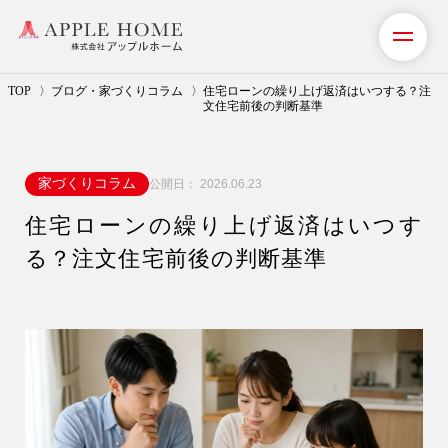
TOP
ブログ・家づくりコラム
住宅ローンの繰り上げ返済はいつする？注
文住宅前後の判断基準
私たちの想い
家づくりコラム
公開日：
2026.06.23
事業紹介（注文住宅）
住宅ローンの繰り上げ返済はいつす
リフォーム・リノベーション
る？注文住宅前後の判断基準
リフォームプラン紹介
土地探しサポート
ショールーム・モデルハウス
施工事例・お客様の声