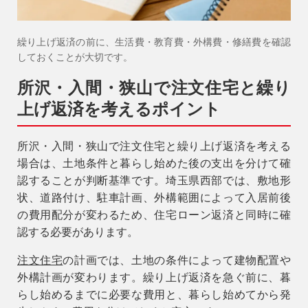
リフォーム
0120-37-7611
繰り上げ返済の前に、生活費・教育費・外構費・修繕費を確認
しておくことが大切です。
アフターメンテナンス
04-2950-7171
所沢・入間・狭山で注文住宅と繰り
上げ返済を考えるポイント
事業用
04-2968-5522
所沢・入間・狭山で注文住宅と繰り上げ返済を考える
場合は、土地条件と暮らし始めた後の支出を分けて確
認することが判断基準です。埼玉県西部では、敷地形
状、道路付け、駐車計画、外構範囲によって入居前後
の費用配分が変わるため、住宅ローン返済と同時に確
認する必要があります。
注文住宅
の計画では、土地の条件によって建物配置や
外構計画が変わります。繰り上げ返済を急ぐ前に、暮
らし始めるまでに必要な費用と、暮らし始めてから発