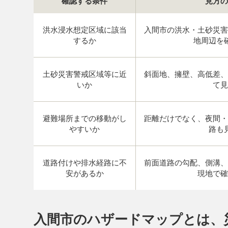
確認する条件
見方の
洪水浸水想定区域に該当
入間市の洪水・土砂災害
するか
地周辺を
土砂災害警戒区域等に近
斜面地、擁壁、高低差、
いか
て見
避難場所までの移動がし
距離だけでなく、夜間・
やすいか
路も
道路付けや排水経路に不
前面道路の勾配、側溝、
安があるか
現地で確
入間市のハザードマップとは、