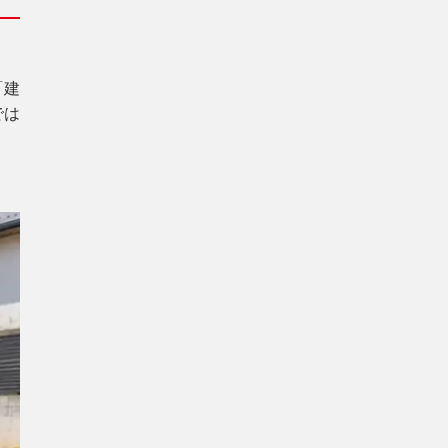
「建
では