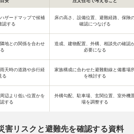
目安
注文住宅で考えること
ハザードマップで候補
床の高さ、設備位置、避難経路、保険
確認する
確認につなげる
隣地との関係を合わせ
造成、建物配置、外構、相談先の確認
る
必要になる
雨天時の道路や歩行経
家族構成に合わせた避難動線と備蓄場
見る
を検討する
周辺より低い位置かを
外構勾配、駐車場、玄関位置、室外機
認する
場を調整する
災害リスクと避難先を確認する資料