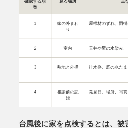
確認する順
見る場所
主
番
1
家の外まわ
屋根材のずれ、雨樋
り
2
室内
天井や壁の水染み、
3
敷地と外構
排水桝、庭の水たま
4
相談前の記
発見日、場所、写真
録
台風後に家を点検するとは、被