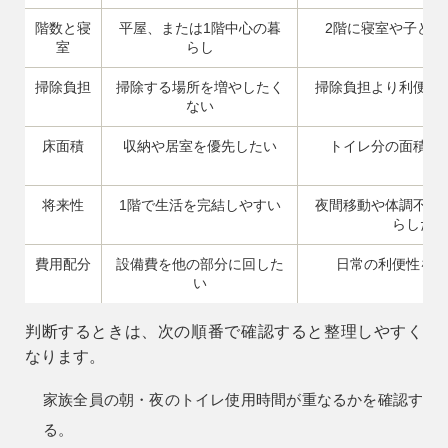
階数と寝
平屋、または1階中心の暮
2階に寝室や子ども
室
らし
掃除負担
掃除する場所を増やしたく
掃除負担より利便性
ない
床面積
収納や居室を優先したい
トイレ分の面積を
将来性
1階で生活を完結しやすい
夜間移動や体調不良
らしたい
9時〜18時
営業時間
費用配分
設備費を他の部分に回した
日常の利便性を優
（定休／水曜日）
い
注文住宅
判断するときは、次の順番で確認すると整理しやすく
0120-70-1212
なります。
家族全員の朝・夜のトイレ使用時間が重なるかを確認す
リフォーム
0120-37-7611
る。