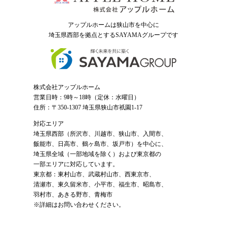
アップルホームは狭山市を中心に
埼玉県西部を拠点とするSAYAMAグループ
です
株式会社アップルホーム
営業日時：9時～18時（定休：水曜日）
住所：〒350-1307 埼玉県狭山市祇園1-17
対応エリア
埼玉県西部（
所沢市
、
川越市
、狭山市、入間市、
飯能市、日高市、鶴ヶ島市、坂戸市）を中心に、
埼玉県全域（一部地域を除く）および東京都の
一部エリアに対応しています。
東京都：東村山市、武蔵村山市、西東京市、
清瀬市、東久留米市、小平市、福生市、昭島市、
羽村市、あきる野市、青梅市
※詳細はお問い合わせください。