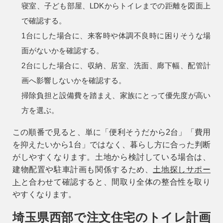
寝室、子ども部屋、LDKからトイレまでの距離を図面上
アフターメンテナンス
で確認する。
04-2950-7171
1台にした場合に、来客時や体調不良時に困りそうな場
面がないかを確認する。
事業用
2台にした場合に、収納、居室、洗面、廊下幅、配管計
04-2968-5522
画へ影響しないかを確認する。
掃除負担と設備費を踏まえ、家族にとって優先度が高い
方を選ぶ。
この順番で見ると、単に「便利そうだから2台」「費用
を抑えたいから1台」ではなく、暮らし方に合った判断
がしやすくなります。土地から検討している場合は、
建物配置や駐車計画も関係するため、
土地探しサポー
ト
と合わせて確認すると、間取り全体の整合性を取り
やすくなります。
埼玉県西部で注文住宅のトイレ計画