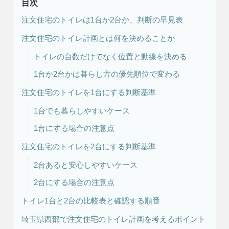
目次
注文住宅のトイレは1台か2台か、判断の早見表
注文住宅のトイレ計画とは何を決めることか
トイレの台数だけでなく位置と動線を決める
1台か2台かは暮らし方の優先順位で変わる
注文住宅のトイレを1台にする判断基準
注文住宅
リフォーム
1台でも暮らしやすいケース
1台にする場合の注意点
注文住宅のトイレを2台にする判断基準
アフター
メンテナンス
安心保証制度
2台あると安心しやすいケース
2台にする場合の注意点
トイレ1台と2台の比較表と確認する順番
埼玉県西部で注文住宅のトイレ計画を考えるポイント
ブログ・コラム
スタッフ紹介