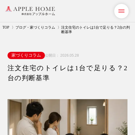
TOP
ブログ・家づくりコラム
注文住宅のトイレは1台で足りる？2台の判
断基準
私たちの想い
家づくりコラム
公開日：
2026.05.28
事業紹介（注文住宅）
注文住宅のトイレは1台で足りる？2
リフォーム・リノベーション
台の判断基準
リフォームプラン紹介
土地探しサポート
ショールーム・モデルハウス
施工事例・お客様の声