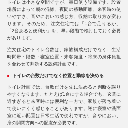
トイレは小さな空間ですが、毎日使う設備です。設置
場所によって朝の混雑、夜間の移動距離、来客時の使
いやすさ、音やにおいの感じ方、収納の取り方が変わ
ります。そのため、注文住宅では「1台で足りるか」
「2台あると便利か」を、早い段階で検討しておく必要
があります。
注文住宅のトイレ台数は、家族構成だけでなく、生活
時間帯・階数・寝室位置・来客頻度・将来の身体負担
を合わせて判断する設備計画です。
トイレの台数だけでなく位置と動線を決める
トイレ計画では、台数だけを先に決めると判断を誤り
やすくなります。たとえば1台にする場合でも、玄関に
近すぎると来客時には便利な一方で、家族が落ち着い
て使いにくく感じることがあります。逆に寝室や洗面
室に近い配置は日常生活で便利ですが、音やにおい、
扉の開閉方向への配慮が必要です。