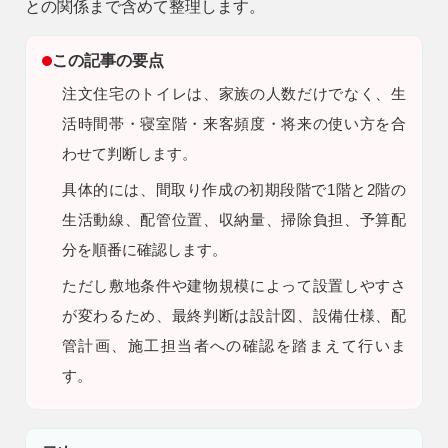
との関係まで含めて整理します。
9時〜18時
営業時間
この記事の要点
（定休／水曜日）
注文住宅のトイレは、家族の人数だけでなく、生
注文住宅
活時間帯・寝室階・来客頻度・将来の使い方を合
0120-70-1212
わせて判断します。
具体的には、間取り作成の初期段階で1階と2階の
リフォーム
0120-37-7611
生活動線、配管位置、収納量、掃除負担、予算配
分を順番に確認します。
アフターメンテナンス
ただし
敷地条件や建物規模によって設置しやすさ
営業時間 9時〜17時（定休／水曜日）
04-2950-7171
が変わるため、最終判断は設計図、設備仕様、配
管計画、施工担当者への確認を踏まえて行いま
す。
事業用
04-2968-5522