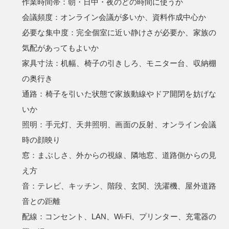
作業時間帯：朝・日中・夜のどの時間に使うか
会議頻度：オンライン会議が多いか、資料作成中心か
必要な集中度：完全個室に近い静けさが必要か、家族の
気配があってもよいか
家具寸法：机幅、椅子の引きしろ、モニター台、収納棚
の奥行き
通路：椅子を引いた状態で家族動線やドア開閉を妨げな
いか
照明：手元灯、天井照明、画面の反射、オンライン会議
時の顔映り
窓：まぶしさ、外からの視線、隣地窓、道路側からの見
え方
音：テレビ、キッチン、階段、玄関、洗濯機、屋外道路
音との距離
配線：コンセント、LAN、Wi-Fi、プリンター、充電器の