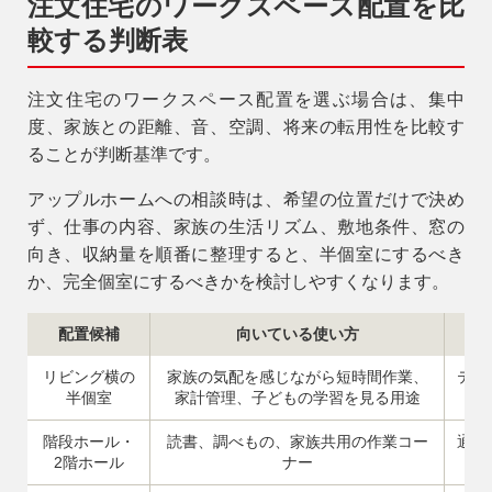
注文住宅のワークスペース配置を比
較する判断表
注文住宅のワークスペース配置を選ぶ場合は、集中
度、家族との距離、音、空調、将来の転用性を比較す
ることが判断基準です。
アップルホームへの相談時は、希望の位置だけで決め
ず、仕事の内容、家族の生活リズム、敷地条件、窓の
向き、収納量を順番に整理すると、半個室にするべき
か、完全個室にするべきかを検討しやすくなります。
配置候補
向いている使い方
リビング横の
家族の気配を感じながら短時間作業、
テレ
半個室
家計管理、子どもの学習を見る用途
客
階段ホール・
読書、調べもの、家族共用の作業コー
通行
2階ホール
ナー