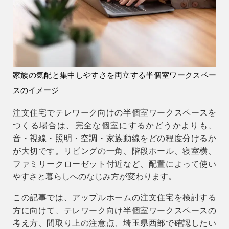
会社情報
会社概要
スタッフ紹介
家族の気配と集中しやすさを両立する半個室ワークスペー
お知らせ
スのイメージ
ブログ・家づくりコラム
注文住宅でテレワーク向けの半個室ワークスペースを
イベント
つくる場合は、完全な個室にするかどうかよりも、
音・視線・照明・空調・家族動線をどの程度分けるか
が大切です。リビングの一角、階段ホール、寝室横、
ファミリークローゼット付近など、配置によって使い
やすさと暮らしへのなじみ方が変わります。
この記事では、
アップルホームの注文住宅
を検討する
方に向けて、テレワーク向け半個室ワークスペースの
考え方、間取り上の注意点、埼玉県西部で確認したい