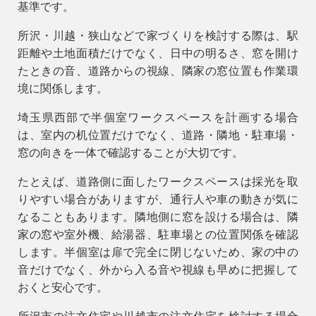
基準です。
所沢・川越・狭山などで家づくりを検討する際は、駅
距離や土地面積だけでなく、日中の明るさ、窓を開け
たときの音、道路からの視線、隣家の窓位置も作業環
境に関係します。
埼玉県西部で半個室ワークスペースを計画する場合
9時〜18時
は、室内の机位置だけでなく、道路・隣地・駐車場・
営業時間
窓の向きを一体で確認することが大切です。
（定休／水曜日）
たとえば、道路側に面したワークスペースは採光を取
注文住宅
りやすい場合がありますが、通行人や車の動きが気に
0120-70-1212
なることもあります。隣地側に窓を設ける場合は、隣
家の窓や室外機、給湯器、駐車場との位置関係を確認
リフォーム
します。半個室は扉で完全に閉じないため、家の中の
0120-37-7611
音だけでなく、外から入る音や視線も早めに把握して
おくと安心です。
アフターメンテナンス