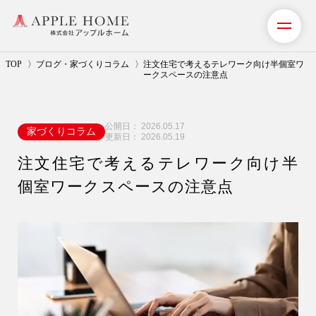
TOP
ブログ・家づくりコラム
注文住宅で考えるテレワーク向け半個室ワ
ークスペースの注意点
私たちの想い
公開日：
2026.05.17
家づくりコラム
事業紹介（注文住宅）
更新日：
2026.05.19
注文住宅で考えるテレワーク向け半
リフォーム・リノベーション
個室ワークスペースの注意点
リフォームプラン紹介
土地探しサポート
ショールーム・モデルハウス
施工事例・お客様の声