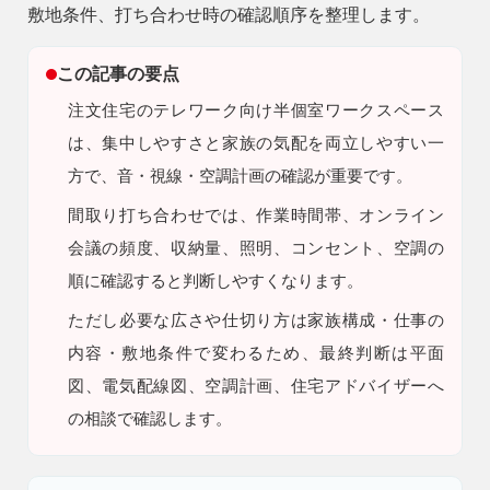
敷地条件、打ち合わせ時の確認順序を整理します。
9時〜18時
営業時間
（定休／水曜日）
この記事の要点
注文住宅のテレワーク向け半個室ワークスペース
注文住宅
は、集中しやすさと家族の気配を両立しやすい一
0120-70-1212
方で、音・視線・空調計画の確認が重要です。
間取り打ち合わせでは、作業時間帯、オンライン
リフォーム
0120-37-7611
会議の頻度、収納量、照明、コンセント、空調の
順に確認すると判断しやすくなります。
アフターメンテナンス
ただし
必要な広さや仕切り方は家族構成・仕事の
営業時間 9時〜17時（定休／水曜日）
04-2950-7171
内容・敷地条件で変わるため、最終判断は平面
図、電気配線図、空調計画、住宅アドバイザーへ
事業用
の相談で確認します。
04-2968-5522