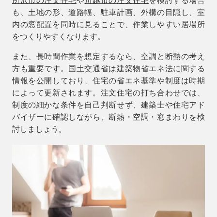
所沢市の注文住宅
や
川越市の注文住宅
を検討する場合
04-2950-7171
も、土地の形、道路幅、駐車計画、外構の目隠し、室
内の窓配置を同時に見ることで、作業しやすい居場所
事業用
をつくりやすくなります。
04-2968-5522
また、長時間作業を想定するなら、空調と断熱の考え
方も重要です。国土交通省は建築物省エネ法に関する
情報を公開しており、住宅の省エネ基準や制度は時期
によって更新されます。注文住宅の打ち合わせでは、
制度の細かな条件を自己判断せず、建築士や住宅アド
バイザーに確認しながら、断熱・空調・窓まわりを検
討しましょう。