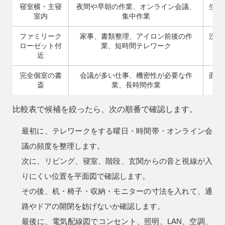
寝室横・主寝
夜間や早朝の作業、オンライン会議、
生活
室内
集中作業
ファミリーク
家事、書類整理、アイロン前後の作
洗濯
ローゼット付
業、短時間テレワーク
近
完全個室の書
会議が多い仕事、機密性が必要な作
面積
斎
業、長時間作業
比較表で候補を絞ったら、次の順番で確認します。
最初に、テレワークをする曜日・時間帯・オンライン会
議の頻度を整理します。
次に、リビング、寝室、階段、玄関からの音と視線が入
りにくい位置を平面図で確認します。
その後、机・椅子・収納・モニターの寸法を入れて、通
路やドアの開閉を妨げないか確認します。
最後に、電気配線図でコンセント、照明、LAN、空調、