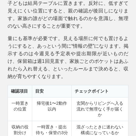
子どもは結局テーブルに置きます。反対に、低すぎて
見えにくい位置にすると、親の確認が後回しになりま
す。家族の誰がどの場面で触れるのかを意識し、無理
のない高さにすることが重要です。
量にも基準が必要です。見える場所に何でも置けるよ
うにすると、あっという間に“情報の壁”になります。掲
示するのは今週見る予定表や提出期限が近いものだ
け、保留箱は週1回見直す、家族ごとのポケットはあふ
れたら入れ替える、といったルールまで決めると、収
納が育ちやすくなります。
確認項目
目安
チェックポイント
一時置き
帰宅後1〜2動作
玄関からリビングへ入る
の位置
以内
流れで無理なく手が届く
か
収納の役
一時置き・提出
混ざったときに迷わない
割分け
待ち・保管の3分
構成になっているか