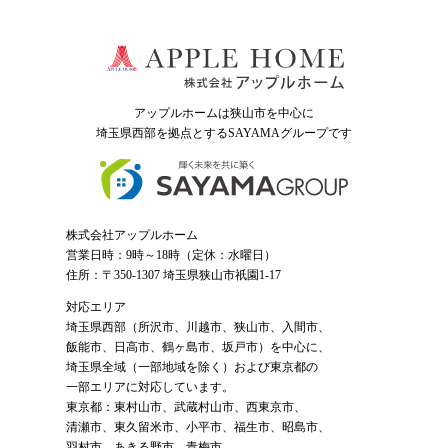
アップルホームは狭山市を中心に
埼玉県西部を拠点とするSAYAMAグループ
です
株式会社アップルホーム
営業日時：9時～18時（定休：水曜日）
住所：〒350-1307 埼玉県狭山市祇園1-17
対応エリア
埼玉県西部（
所沢市
、
川越市
、狭山市、入間市、
飯能市、日高市、鶴ヶ島市、坂戸市）を中心に、
埼玉県全域（一部地域を除く）および東京都の
一部エリアに対応しています。
東京都：東村山市、武蔵村山市、西東京市、
清瀬市、東久留米市、小平市、福生市、昭島市、
羽村市、あきる野市、青梅市