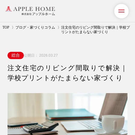
TOP
ブログ・家づくりコラム
注文住宅のリビング間取りで解決｜学校プ
リントがたまらない家づくり
私たちの想い
総合
公開日：
2026.03.27
事業紹介（注文住宅）
注文住宅のリビング間取りで解決｜
リフォーム・リノベーション
学校プリントがたまらない家づくり
リフォームプラン紹介
土地探しサポート
ショールーム・モデルハウス
施工事例・お客様の声