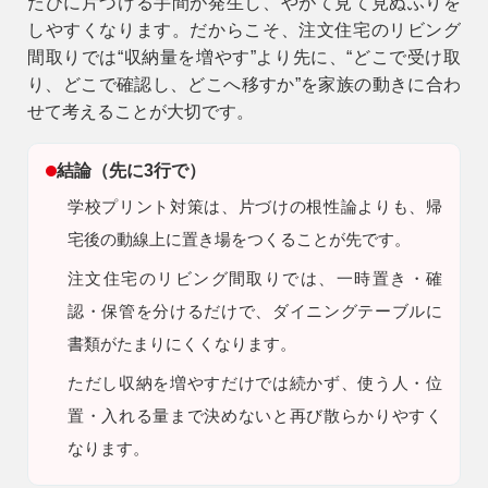
たびに片づける手間が発生し、やがて見て見ぬふりを
しやすくなります。だからこそ、注文住宅のリビング
9時〜18時
営業時間
間取りでは“収納量を増やす”より先に、“どこで受け取
（定休／水曜日）
り、どこで確認し、どこへ移すか”を家族の動きに合わ
せて考えることが大切です。
注文住宅
0120-70-1212
結論（先に3行で）
学校プリント対策は、片づけの根性論よりも、帰
リフォーム
0120-37-7611
宅後の動線上に置き場をつくることが先です。
注文住宅のリビング間取りでは、一時置き・確
アフターメンテナンス
認・保管を分けるだけで、ダイニングテーブルに
営業時間 9時〜17時（定休／水曜日）
04-2950-7171
書類がたまりにくくなります。
ただし
収納を増やすだけでは続かず、使う人・位
事業用
置・入れる量まで決めないと再び散らかりやすく
04-2968-5522
なります。