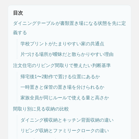
目次
ダイニングテーブルが書類置き場になる状態を先に定
義する
学校プリントがたまりやすい家の共通点
片づける場所が曖昧だと散らかりやすい理由
注文住宅
リフォーム
注文住宅のリビング間取りで整えたい判断基準
帰宅後1〜2動作で置ける位置にあるか
一時置きと保管の置き場を分けられるか
家族全員が同じルールで使える量と高さか
アフター
メンテナンス
安心保証制度
間取り別に見る収納の比較
ダイニング横収納とキッチン背面収納の違い
リビング収納とファミリークロークの違い
ブログ・コラム
スタッフ紹介