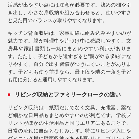
活感が出やすい点には注意が必要です。浅めの棚や引
き出し、小さな扉収納を組み合わせると、使いやすさ
9時〜18時
営業時間
と見た目のバランスが取りやすくなります。
（定休／水曜日）
キッチン背面収納
は、家事動線に組み込みやすいのが
注文住宅
魅力です。親が料理中や片づけ中に確認しやすく、文
0120-70-1212
房具や家計書類も一緒にまとめやすい利点がありま
す。ただし、子どもから遠すぎると“親がやる収納”にな
りやすく、自分で出す習慣がつきにくいことがありま
リフォーム
0120-37-7611
す。子どもも使う前提なら、最下段や端の一角を子ど
も用に分けると運用しやすくなります。
アフターメンテナンス
リビング収納とファミリークロークの違い
04-2950-7171
リビング収納
は、紙類だけでなく文具、充電器、薬な
ど細かな日用品もまとめやすいのが利点です。学校プ
事業用
04-2968-5522
リントがほかの生活用品と同じエリアにあることで、
日常の流れに自然となじみます。特にリビング入口や
ダイニング横に壁面収納がある間取りは、プリント対