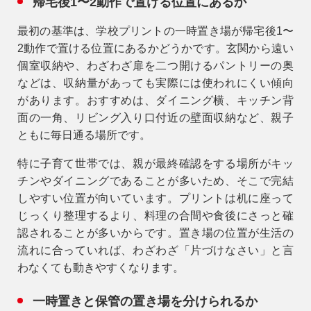
帰宅後1〜2動作で置ける位置にあるか
最初の基準は、学校プリントの一時置き場が
帰宅後1〜
2動作で置ける位置
にあるかどうかです。玄関から遠い
個室収納や、わざわざ扉を二つ開けるパントリーの奥
などは、収納量があっても実際には使われにくい傾向
があります。おすすめは、ダイニング横、キッチン背
面の一角、リビング入り口付近の壁面収納など、親子
ともに毎日通る場所です。
特に子育て世帯では、親が最終確認をする場所がキッ
チンやダイニングであることが多いため、そこで完結
しやすい位置が向いています。プリントは机に座って
じっくり整理するより、料理の合間や食後にさっと確
認されることが多いからです。置き場の位置が生活の
流れに合っていれば、わざわざ「片づけなさい」と言
わなくても動きやすくなります。
一時置きと保管の置き場を分けられるか