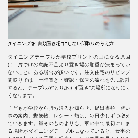
会社情報
会社概要
スタッフ紹介
ダイニングを“書類置き場”にしない間取りの考え方
お知らせ
ダイニングテーブルが学校プリントの山になる原因
ブログ・家づくりコラム
は、片づけの意識不足より
置き場の順番が決まってい
イベント
ないこと
にある場合が多いです。注文住宅のリビング
間取りでは、一時置き・確認・保管の流れを先に設計
すると、テーブルが“とりあえず置き”の場所になりにく
くなります。
子どもが学校から持ち帰るお知らせ、提出書類、習い
事の案内、郵便物、レシート類は、毎日少しずつ増え
ていきます。量そのものよりも、家の中で最初に止ま
る場所がダイニングテーブルになっていると、食事の