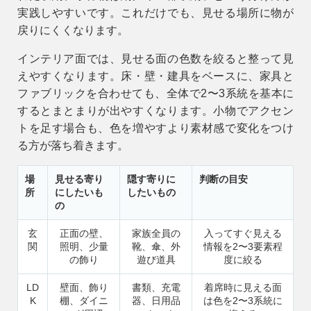
実践しやすいです。これだけでも、見せる場所に物が
戻りにくくなります。
インテリア面では、見せる面の色数を絞ると整って見
えやすくなります。床・壁・建具をベースに、家具と
ファブリックを合わせても、全体で2〜3系統を基本に
するとまとまりが出やすくなります。小物でアクセン
トを足す場合も、色を増やすより素材感で変化をつけ
る方が落ち着きます。
9時〜18時
営業時間
場
見せる寄り
隠す寄りに
判断の目安
所
にしたいも
したいもの
（定休／水曜日）
の
注文住宅
玄
正面の壁、
家族全員の
入ってすぐ見える
0120-70-1212
関
照明、少量
靴、傘、外
情報を2〜3要素程
の飾り
遊び道具
度に絞る
LD
壁面、飾り
書類、充電
着席時に見える面
リフォーム
0120-37-7611
K
棚、ダイニ
器、日用品
は色を2〜3系統に