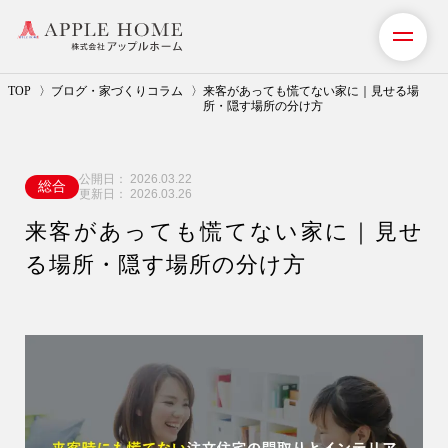
TOP
ブログ・家づくりコラム
来客があっても慌てない家に｜見せる場
所・隠す場所の分け方
私たちの想い
公開日：
2026.03.22
総合
事業紹介（注文住宅）
更新日：
2026.03.26
来客があっても慌てない家に｜見せ
リフォーム・リノベーション
る場所・隠す場所の分け方
リフォームプラン紹介
土地探しサポート
ショールーム・モデルハウス
施工事例・お客様の声