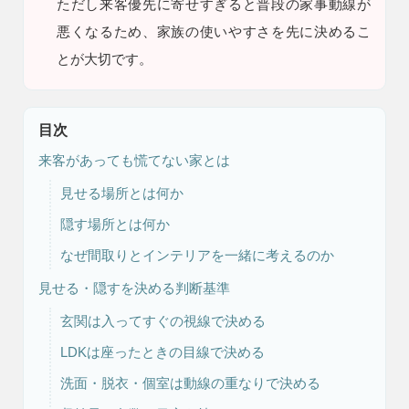
ただし
来客優先に寄せすぎると普段の家事動線が
悪くなるため、家族の使いやすさを先に決めるこ
とが大切です。
目次
来客があっても慌てない家とは
注文住宅
リフォーム
見せる場所とは何か
隠す場所とは何か
なぜ間取りとインテリアを一緒に考えるのか
見せる・隠すを決める判断基準
アフター
メンテナンス
安心保証制度
玄関は入ってすぐの視線で決める
LDKは座ったときの目線で決める
洗面・脱衣・個室は動線の重なりで決める
ブログ・コラム
スタッフ紹介