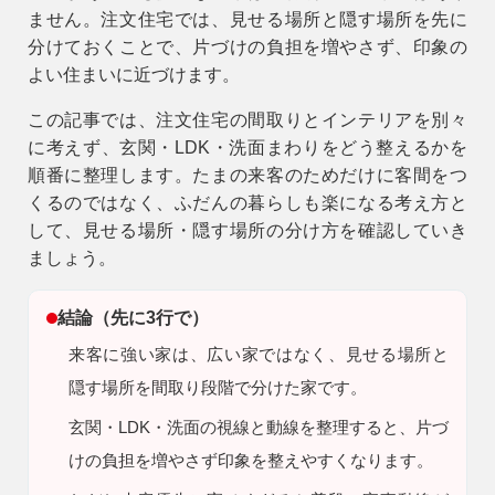
ません。注文住宅では、
見せる場所と隠す場所を先に
9時〜18時
分けておくこと
で、片づけの負担を増やさず、印象の
営業時間
（定休／水曜日）
よい住まいに近づけます。
この記事では、注文住宅の間取りとインテリアを別々
注文住宅
に考えず、玄関・LDK・洗面まわりをどう整えるかを
0120-70-1212
順番に整理します。たまの来客のためだけに客間をつ
くるのではなく、ふだんの暮らしも楽になる考え方と
リフォーム
して、見せる場所・隠す場所の分け方を確認していき
0120-37-7611
ましょう。
アフターメンテナンス
結論（先に3行で）
営業時間 9時〜17時（定休／水曜日）
04-2950-7171
来客に強い家は、広い家ではなく、見せる場所と
隠す場所を間取り段階で分けた家です。
事業用
玄関・LDK・洗面の視線と動線を整理すると、片づ
04-2968-5522
けの負担を増やさず印象を整えやすくなります。