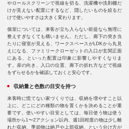
やロールスクリーンで視線を切る、洗濯機や洗剤棚だ
けが見えない配置にするなど、隠したいものを絞るだ
けで使いやすさは大きく変わります。
個室については、来客が立ち入らない前提なら無理に
整えすぎなくても構いません。ただし、廊下の突き当
たりに寝室が見える、ワークスペースがLDKから丸見
えになる、ファミリークローゼットの入口が玄関正面
にある、といった配置は印象に影響しやすくなりま
す。扉の向き、入口の位置、廊下の折れ方などで視線
をずらせるかを確認しておくと安心です。
収納量と色数の目安を持つ
来客時に慌てない家づくりでは、収納を増やすこと以
上に、どこにどの種類の物を置くかを決めることが重
要です。使いやすい目安としては、毎日使う物は使う
場所から1〜2アクション以内、週1回程度の物は少し離
れた収納、季節物は納戸や上部収納、という分け方が