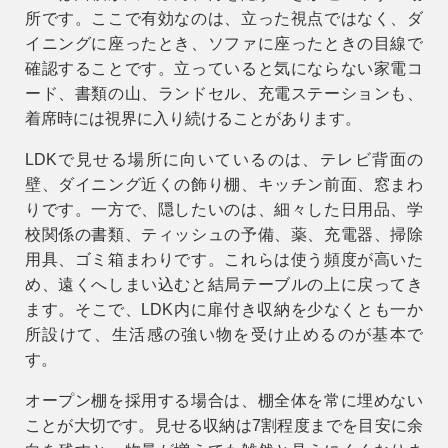
所です。ここで有効なのは、立った視点ではなく、
ダ
イニングに座ったとき、ソファに座ったときの目線で
確認すること
です。立っていると気にならない家電コ
ード、書類の山、ランドセル、充電ステーションも、
着席時には視界に入り続けることがあります。
LDKで見せる場所に向いているのは、テレビ背面の
壁、ダイニング近くの飾り棚、キッチン前面、窓まわ
りです。一方で、隠したいのは、細々した日用品、学
校関係の書類、ティッシュの予備、薬、充電器、掃除
用具、ゴミ箱まわりです。これらは使う頻度が高いた
め、遠くへしまい込むと結局テーブルの上に戻ってき
ます。そこで、LDK内に扉付き収納を少なくとも一か
所設けて、生活感の強い物を受け止めるのが基本で
す。
オープン棚を採用する場合は、棚全体を常に埋めない
ことが大切です。見せる収納は
7割程度まで
を目安に余