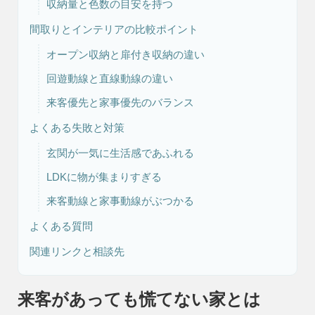
収納量と色数の目安を持つ
間取りとインテリアの比較ポイント
リフォーム・
注文住宅
オープン収納と扉付き収納の違い
リノベーション
回遊動線と直線動線の違い
来客優先と家事優先のバランス
よくある失敗と対策
玄関が一気に生活感であふれる
LDKに物が集まりすぎる
来客動線と家事動線がぶつかる
よくある質問
関連リンクと相談先
来客があっても慌てない家とは