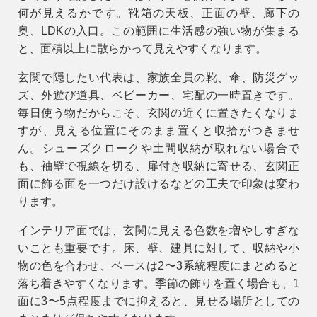
何が見えるか
です。靴箱の天板、正面の壁、廊下の
奥、LDKの入口。この範囲に生活感の強い物が集まる
と、面積以上に散らかって見えやすくなります。
玄関で隠したい代表は、家族全員の靴、傘、防災グッ
ズ、外遊び道具、ベビーカー、宅配の一時置きです。
毎日使う物だからこそ、玄関の近くに置きたくなりま
すが、見える位置にそのまま置くと収拾がつきませ
ん。シューズクロークや土間収納が取れない場合で
も、袖壁で視線を切る、扉付き収納に寄せる、玄関正
面に飾る面を一つだけ設けるなどの工夫で印象は変わ
ります。
インテリア面では、玄関に見える色数を増やしすぎな
いことも重要です。床、壁、建具に対して、収納や小
物の色を合わせ、ベースは2〜3系統程度にまとめると
落ち着きやすくなります。季節の飾りを置く場合も、1
面に3〜5点程度までに抑えると、見せる場所としての