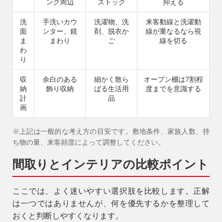
ング周辺
ストック
抑える
洗
手洗いカウ
洗濯物、洗
来客動線と洗濯動
アフターメンテナンス
面
ンター、鏡
剤、脱衣か
線が重なるなら視
04-2950-7171
ま
まわり
ご
線を切る
わ
り
事業用
04-2968-5522
収
余白のある
細かく散ら
オープン棚は7割程
納
飾り収納
ばる生活用
度までを意識する
計
品
画
※上記は一般的な考え方の目安です。敷地条件、家族人数、持
ち物の量、来客頻度によって調整してください。
間取りとインテリアの比較ポイント
ここでは、よく迷いやすい選択肢を比較します。正解
は一つではありませんが、何を優先するかを整理して
おくと判断しやすくなります。