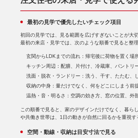
注文住宅の来店・見学で使える
最初の見学で優先したいチェック項目
初回の見学では、見る範囲を広げすぎないことが大
最初の来店・見学では、次のような順番で見ると整
玄関からLDKまでの流れ
：帰宅後に荷物を置く場
キッチン周辺
：配膳、片付け、冷蔵庫、パントリ
洗面・脱衣・ランドリー
：洗う、干す、たたむ、
収納の中身
：量だけでなく、何をどこにしまう前
温熱・音・明るさ
：空調の効き方、窓の位置、外
この順番で見ると、家のデザインだけでなく、暮ら
や共働き世帯は、1日の動きが自然に回るかを重視す
空間・動線・収納は目安寸法で見る