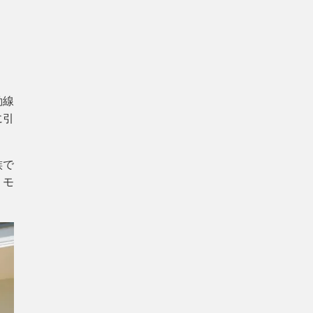
動線
に引
族で
、モ