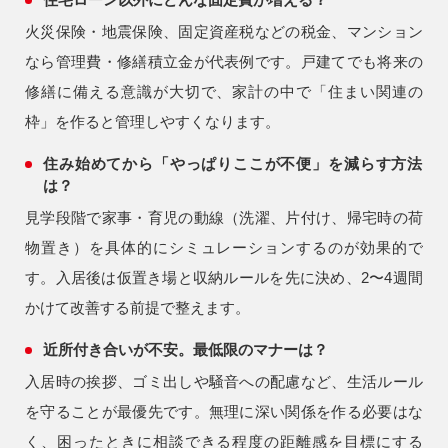
火災保険・地震保険、固定資産税などの税金、マンション
なら管理費・修繕積立金が代表例です。戸建てでも将来の
修繕に備える意識が大切で、家計の中で「住まい関連の
枠」を作ると管理しやすくなります。
住み始めてから「やっぱりここが不便」を減らす方法
は？
見学段階で家事・育児の動線（洗濯、片付け、帰宅時の荷
物置き）を具体的にシミュレーションするのが効果的で
す。入居後は仮置き場と収納ルールを先に決め、2〜4週間
かけて改善する前提で整えます。
近所付き合いが不安。最低限のマナーは？
入居時の挨拶、ゴミ出しや騒音への配慮など、生活ルール
を守ることが最優先です。無理に深い関係を作る必要はな
く、困ったときに相談できる程度の距離感を目標にする