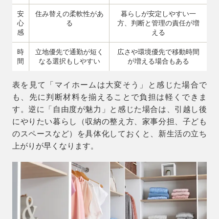
安
住み替えの柔軟性があ
暮らしが安定しやすい一
心
る
方、判断と管理の責任が増
感
える
時
立地優先で通勤が短く
広さや環境優先で移動時間
間
なる選択もしやすい
が増える場合もある
表を見て「マイホームは大変そう」と感じた場合で
も、先に判断材料を揃えることで負担は軽くできま
す。逆に「自由度が魅力」と感じた場合は、引越し後
にやりたい暮らし（収納の整え方、家事分担、子ども
のスペースなど）を具体化しておくと、新生活の立ち
上がりが早くなります。