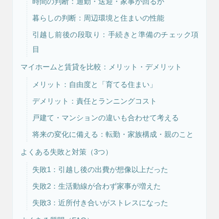
時間の判断：通勤・送迎・家事が回るか
暮らしの判断：周辺環境と住まいの性能
引越し前後の段取り：手続きと準備のチェック項
目
マイホームと賃貸を比較：メリット・デメリット
メリット：自由度と「育てる住まい」
デメリット：責任とランニングコスト
注文住宅
リフォーム
戸建て・マンションの違いも合わせて考える
将来の変化に備える：転勤・家族構成・親のこと
よくある失敗と対策（3つ）
アフター
メンテナンス
安心保証制度
失敗1：引越し後の出費が想像以上だった
失敗2：生活動線が合わず家事が増えた
失敗3：近所付き合いがストレスになった
ブログ・コラム
スタッフ紹介