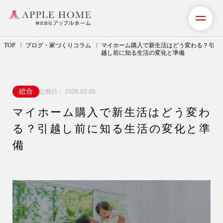
TOP
ブログ・家づくりコラム
マイホーム購入で新生活はどう変わる？引
越し前に知る生活の変化と準備
私たちの想い
総合
公開日：
2026.03.05
事業紹介（注文住宅）
マイホーム購入で新生活はどう変わ
リフォーム・リノベーション
る？引越し前に知る生活の変化と準
リフォームプラン紹介
備
土地探しサポート
ショールーム・モデルハウス
施工事例・お客様の声