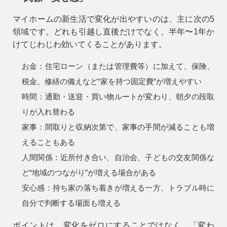
マイホームの新生活で変化が出やすいのは、主に次の5
領域です。どれも引越し直後だけでなく、半年〜1年か
けてじわじわ効いてくることがあります。
お金：
住宅ローン（または管理費等）に加えて、保険、
税金、修繕の備えなど“家を持つ固定費”が増えやすい
時間：
通勤・送迎・買い物ルートが変わり、朝夕の段取
りが入れ替わる
家事：
間取りと収納次第で、家事の手間が減ることも増
えることもある
人間関係：
近所付き合い、自治会、子どもの交友関係な
ど“地域のつながり”が増える場合がある
安心感：
持ち家の落ち着きが増える一方、トラブル時に
自分で判断する場面も増える
ポイントは、変化をゼロにすることではなく、
「変わ