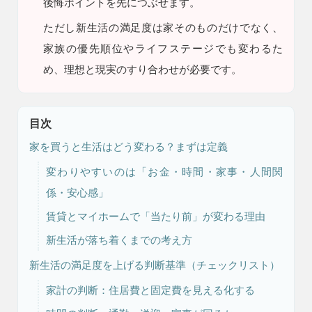
後悔ポイントを先につぶせます。
9時〜18時
ただし
新生活の満足度は家そのものだけでなく、
営業時間
（定休／水曜日）
家族の優先順位やライフステージでも変わるた
め、理想と現実のすり合わせが必要です。
注文住宅
0120-70-1212
目次
リフォーム
家を買うと生活はどう変わる？まずは定義
0120-37-7611
変わりやすいのは「お金・時間・家事・人間関
係・安心感」
アフターメンテナンス
営業時間 9時〜17時（定休／水曜日）
賃貸とマイホームで「当たり前」が変わる理由
04-2950-7171
新生活が落ち着くまでの考え方
事業用
新生活の満足度を上げる判断基準（チェックリスト）
04-2968-5522
家計の判断：住居費と固定費を見える化する