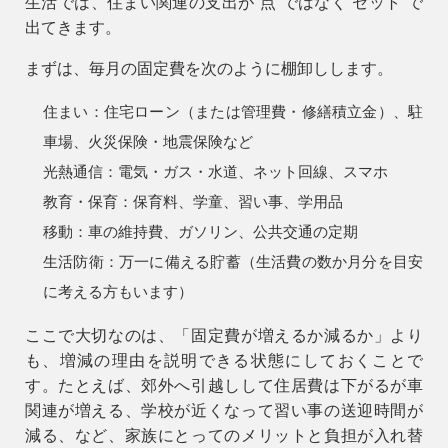
生活では、住まい関連の支出が“点”ではなく“セット”で
出てきます。
まずは、毎月の固定費を次のように棚卸しします。
住まい：
住宅ローン（または管理費・修繕積立金）、駐
車場、火災保険・地震保険など
光熱通信：
電気・ガス・水道、ネット回線、スマホ
教育・保育：
保育料、学童、習い事、学用品
移動：
車の維持費、ガソリン、公共交通の定期
生活防衛：
万一に備える貯蓄（生活費の数か月分を目安
に考える方もいます）
ここで大切なのは、「固定費が増えるか減るか」より
も、
増減の理由を説明できる状態
にしておくことで
す。たとえば、郊外へ引越しして住居費は下がるが車
関連が増える、学校が近くなって習い事の送迎時間が
減る、など、家族にとってのメリットと負担が入れ替