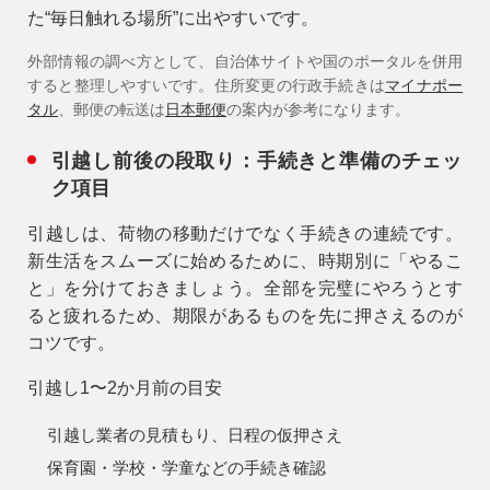
た“毎日触れる場所”に出やすいです。
アフターメンテナンス
外部情報の調べ方として、自治体サイトや国のポータルを併用
04-2950-7171
すると整理しやすいです。住所変更の行政手続きは
マイナポー
タル
、郵便の転送は
日本郵便
の案内が参考になります。
事業用
引越し前後の段取り：手続きと準備のチェッ
04-2968-5522
ク項目
引越しは、荷物の移動だけでなく手続きの連続です。
新生活をスムーズに始めるために、時期別に「やるこ
と」を分けておきましょう。全部を完璧にやろうとす
ると疲れるため、
期限があるものを先に
押さえるのが
コツです。
引越し1〜2か月前の目安
引越し業者の見積もり、日程の仮押さえ
保育園・学校・学童などの手続き確認