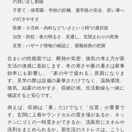
の買い足し動線
子育て：
保育園・学校の距離、通学路の安全、習い事へ
の行きやすさ
医療：
小児科・内科など“いざという時”の選択肢
治安・防犯：
夜の明るさ、見通し、玄関まわりの死角
災害：
ハザード情報の確認と、避難経路の把握
住まいの性能面では、断熱や気密、換気の考え方が新
生活の体感に直結します。冬の寒さや夏の暑さは家事
効率にも影響し、「家の中で疲れる」原因になりま
9時〜18時
営業時間
す。見学の際は設備の豪華さだけでなく、
温熱環境、
（定休／水曜日）
換気、結露の出やすさ、収納計画、生活動線
も一緒に
確認すると安心です。
注文住宅
0120-70-1212
例えば、収納は「量」だけでなく「位置」が重要で
す。玄関に上着やランドセルの置き場があるか、キッ
チンにゴミの一時置きができるか、洗面所にタオルや
リフォーム
0120-37-7611
洗剤をまとめられるか。新生活のストレスは、こうし