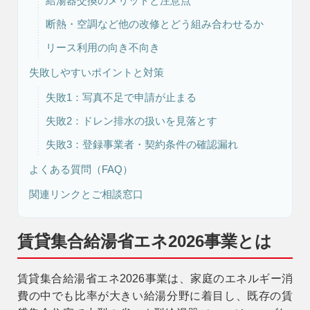
給湯器交換のメリットと注意点
断熱・空調など他の改修とどう組み合わせるか
リフォーム・
リース利用の向き不向き
注文住宅
リノベーション
失敗しやすいポイントと対策
失敗1：写真不足で申請が止まる
失敗2：ドレン排水の扱いを見落とす
失敗3：登録事業者・契約条件の確認漏れ
よくある質問（FAQ）
関連リンクとご相談窓口
賃貸集合給湯省エネ2026事業とは
賃貸集合給湯省エネ2026事業は、家庭のエネルギー消
費の中でも比率が大きい
給湯分野
に着目し、既存の賃