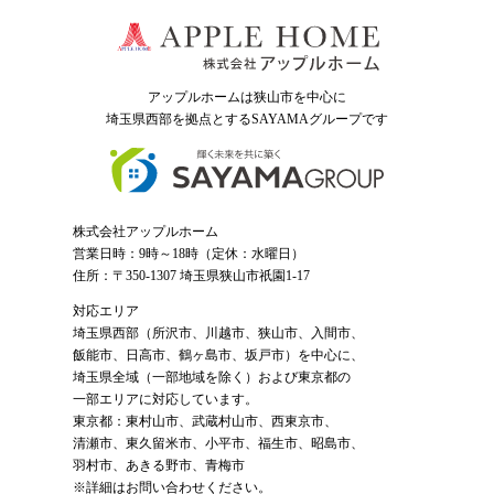
アップルホームは狭山市を中心に
埼玉県西部を拠点とするSAYAMAグループ
です
株式会社アップルホーム
営業日時：9時～18時（定休：水曜日）
住所：〒350-1307 埼玉県狭山市祇園1-17
対応エリア
埼玉県西部（
所沢市
、
川越市
、狭山市、入間市、
飯能市、日高市、鶴ヶ島市、坂戸市）を中心に、
埼玉県全域（一部地域を除く）および東京都の
一部エリアに対応しています。
東京都：東村山市、武蔵村山市、西東京市、
清瀬市、東久留米市、小平市、福生市、昭島市、
羽村市、あきる野市、青梅市
※詳細はお問い合わせください。