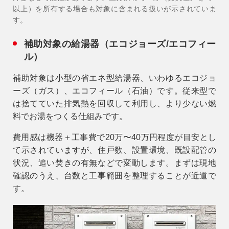
以上）を所有する場合も対象に含まれる扱いが示されていま
す。
補助対象の給湯器（エコジョーズ/エコフィー
ル）
補助対象は小型の省エネ型給湯器、いわゆる
エコジョ
ーズ（ガス）
、
エコフィール（石油）
です。従来型で
は捨てていた排気熱を回収して利用し、より少ない燃
料でお湯をつくる仕組みです。
費用感は機器＋工事費で20万〜40万円程度が目安とし
て示されていますが、住戸数、設置環境、既設配管の
状況、追い焚きの有無などで変動します。まずは現地
確認のうえ、台数と工事範囲を整理することが近道で
す。