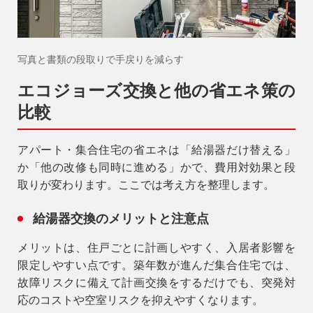
9時〜18時
営業時間
（定休／水曜日）
写真と書類の段取りで手戻りを減らす
注文住宅
エコジョーズ交換と他の省エネ策の
0120-70-1212
比較
リフォーム
0120-37-7611
アパート・集合住宅の省エネは「給湯器だけ替える」
か「他の改修も同時に進める」かで、費用対効果と段
取りが変わります。ここでは考え方を整理します。
アフターメンテナンス
04-2950-7171
給湯器交換のメリットと注意点
メリット
は、住戸ごとに計画しやすく、入居者影響を
事業用
04-2968-5522
限定しやすい点です。築年数が進んだ集合住宅では、
故障リスクに備えて計画交換をするだけでも、突発対
応のコストや空室リスクを抑えやすくなります。