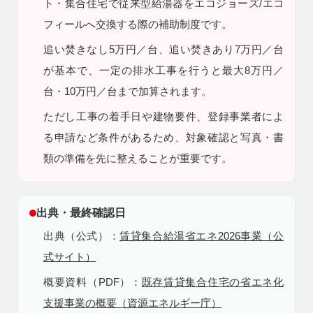
ト・集合住宅で従来型給湯器をエコジョーズ/エコ
フィールへ交換する際の補助制度です。
9時〜18時
営業時間
（定休／水曜日）
追い焚きなし5万円／台、追い焚きあり7万円／台
が基本で、一定の排水工事を行うと最大8万円／
注文住宅
台・10万円／台まで加算されます。
0120-70-1212
ただし
工事の着手日や建物要件、登録事業者によ
る申請など条件があるため、対象確認と写真・書
リフォーム
0120-37-7611
類の準備を先に整えることが重要です。
アフターメンテナンス
営業時間 9時〜17時（定休／水曜日）
出典・最終確認日
04-2950-7171
出典（公式）：
賃貸集合給湯省エネ2026事業（公
式サイト）
事業用
04-2968-5522
概要資料（PDF）：
既存賃貸集合住宅の省エネ化
支援事業の概要（資源エネルギー庁）