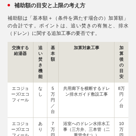
補助額の目安と上限の考え方
補助額は「基本額＋（条件を満たす場合の）加算額」
の合計です。ポイントは、追い焚きの有無と、排水
（ドレン）に関する追加工事の要否です。
交換する
追
基
加算対象工事
加
給湯器
い
本
算
焚
額
後
き
の
機
目
能
安
エコジョ
な
5
共用廊下を横断するドレ
8万
ーズ/エコ
し
万
ン排水ガイド敷設工事
円
フィール
円
／
／
台
台
エコジョ
あ
7
浴室へのドレン水排水工
10
ーズ/エコ
り
万
事（三方弁、三本管（二
万
フィール
円
重管含む））
円