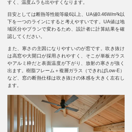
すく、温度ムラも出やすくなります。
目安としては
断熱等性能等級6以上
、
UA値0.46W/m²k以
下
を一つのラインにすると考えやすいです。UA値は地
域区分やプランで変わるため、設計者に計算結果を確
認してください。
また、寒さの主因になりやすいのが窓です。吹き抜け
は高窓や大開口が採用されやすく、そこが単板ガラス
やアルミ枠だと表面温度が下がり、放射の寒さが強く
出ます。樹脂フレーム＋複層ガラス（できればLow-E）
など、窓の断熱仕様は吹き抜けの体感を大きく左右し
ます。