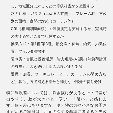
事業用
し、地域区分に対してどの等級相当かを把握する
04-2968-5522
窓の仕様：ガラス（Low-Eの有無）、フレーム材、方位
別の面積、夜間の対策（カーテン等）
C値（相当隙間面積）：気密測定を実施するか、完成時
の実測値でどこまで担保するか
換気方式：第1種/第3種、熱交換の有無、給気・排気位
置、フィルタ清掃性
暖冷房：台数と設置場所、能力選定の根拠（熱負荷計算
の有無）、吹き抜け上部の温度だまり対策
運用：加湿、サーキュレーター、カーテンの閉め方な
ど、暮らし方で補える部分と補えない部分の切り分け
特に温度差については、吹き抜けがあると上下で差が
出やすく、差が大きいと「寒い」「暑い」と感じま
す。個人差はありますが、冷え性の方や小さなお子さ
まがいるご家庭は、足元の冷えを基準に考えると失敗