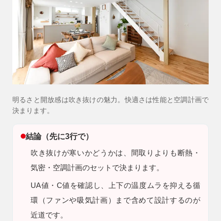
9時〜18時
営業時間
（定休／水曜日）
注文住宅
0120-70-1212
リフォーム
明るさと開放感は吹き抜けの魅力。快適さは性能と空調計画で
0120-37-7611
決まります。
結論（先に3行で）
アフターメンテナンス
営業時間 9時〜17時（定休／水曜日）
吹き抜けが寒いかどうかは、間取りよりも断熱・
04-2950-7171
気密・空調計画のセットで決まります。
UA値・C値を確認し、上下の温度ムラを抑える循
事業用
04-2968-5522
環（ファンや吸気計画）まで含めて設計するのが
近道です。