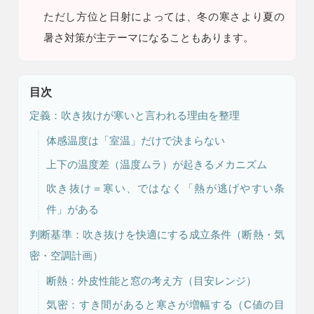
ただし
方位と日射によっては、冬の寒さより夏の
暑さ対策が主テーマになることもあります。
目次
定義：吹き抜けが寒いと言われる理由を整理
体感温度は「室温」だけで決まらない
注文住宅
リフォーム
上下の温度差（温度ムラ）が起きるメカニズム
吹き抜け＝寒い、ではなく「熱が逃げやすい条
件」がある
アフター
メンテナンス
安心保証制度
判断基準：吹き抜けを快適にする成立条件（断熱・気
密・空調計画）
断熱：外皮性能と窓の考え方（目安レンジ）
気密：すき間があると寒さが増幅する（C値の目
ブログ・コラム
スタッフ紹介