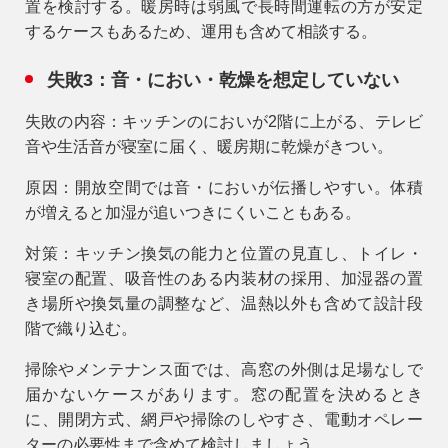
置を検討する。暖房時は弱風で長時間運転の方が安定
するケースもあるため、運用も含めて相談する。
失敗3：音・におい・乾燥を想定していない
失敗の内容：キッチンのにおいが2階に上がる、テレビ
音や生活音が寝室に届く、暖房期に乾燥がきつい。
原因：開放空間では音・においが伝播しやすい。体積
が増えると加湿が追いつきにくいこともある。
対策：キッチン換気の能力と位置の見直し、トイレ・
寝室の配置、吸音性のある内装材の採用、加湿器の置
き場所や換気量の調整など、温熱以外も含めて設計段
階で織り込む。
掃除やメンテナンス面では、高窓の外側は足場なしで
届かないケースがあります。窓の配置を決めるとき
に、開閉方式、網戸や掃除のしやすさ、電動オペレー
ターの必要性まで含めて検討しましょう。