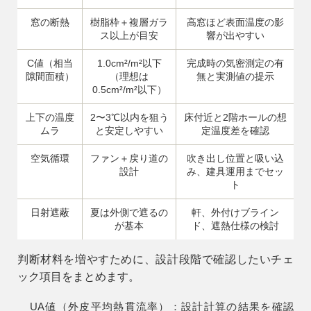
窓の断熱
樹脂枠＋複層ガラ
高窓ほど表面温度の影
ス以上が目安
響が出やすい
C値（相当
1.0cm²/m²以下
完成時の気密測定の有
隙間面積）
（理想は
無と実測値の提示
0.5cm²/m²以下）
9時〜18時
営業時間
（定休／水曜日）
上下の温度
2〜3℃以内を狙う
床付近と2階ホールの想
ムラ
と安定しやすい
定温度差を確認
注文住宅
空気循環
ファン＋戻り道の
吹き出し位置と吸い込
0120-70-1212
設計
み、建具運用までセッ
ト
リフォーム
日射遮蔽
夏は外側で遮るの
軒、外付けブライン
0120-37-7611
が基本
ド、遮熱仕様の検討
判断材料を増やすために、設計段階で確認したいチェ
アフターメンテナンス
04-2950-7171
ック項目をまとめます。
UA値（外皮平均熱貫流率）：設計計算の結果を確認