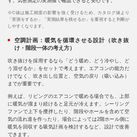
す。気密測定の実測値で確認できると安心です。
※C値は施工精度の影響を強く受けるため、カタログ値より
「実測をするか」「実測結果を残せるか」を重視すると判断が
しやすくなります。
空調計画：暖気を循環させる設計（吹き抜
け・階段一体の考え方）
吹き抜けを採用するなら「どう暖め、どう冷やし、ど
う混ぜるか」をセットで考えます。エアコンの能力だ
けでなく、吹き出し位置と、空気の戻り（吸い込み）
までが重要です。
例えば、リビングのエアコンで暖める場合でも、上部
に暖気が溜まり続けると足元が冷えます。
シーリング
ファンで上下を攪拌
したり、階段やホールを含めて空
気の流れ道を作ったり、場合によっては2階ホール側に
暖気を回収する吸気計画を検討するなど、設計で改善
できます。