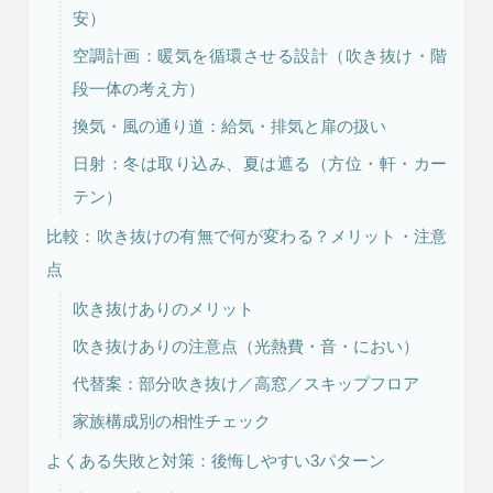
安）
空調計画：暖気を循環させる設計（吹き抜け・階
リフォーム・
注文住宅
段一体の考え方）
リノベーション
換気・風の通り道：給気・排気と扉の扱い
日射：冬は取り込み、夏は遮る（方位・軒・カー
テン）
比較：吹き抜けの有無で何が変わる？メリット・注意
点
吹き抜けありのメリット
吹き抜けありの注意点（光熱費・音・におい）
代替案：部分吹き抜け／高窓／スキップフロア
家族構成別の相性チェック
よくある失敗と対策：後悔しやすい3パターン