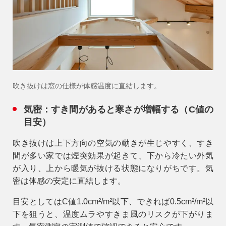
吹き抜けは窓の仕様が体感温度に直結します。
気密：すき間があると寒さが増幅する（C値の
目安）
吹き抜けは上下方向の空気の動きが生じやすく、すき
間が多い家では
煙突効果
が起きて、下から冷たい外気
が入り、上から暖気が抜ける状態になりがちです。気
密は体感の安定に直結します。
目安としては
C値1.0cm²/m²以下
、できれば
0.5cm²/m²以
下
を狙うと、温度ムラやすきま風のリスクが下がりま