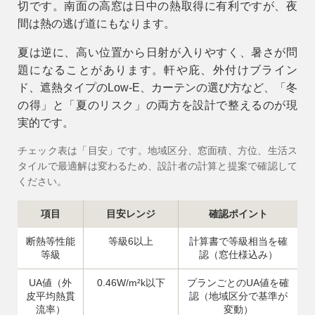
切です。南面の高窓は日中の熱取得に有利ですが、夜
間は熱の逃げ道にもなります。
夏は逆に、高い位置から日射が入りやすく、暑さが問
題になることがあります。軒や庇、外付けブライン
ド、遮熱タイプのLow-E、カーテンの選び方など、「冬
の得」と「夏のリスク」の両方を設計で整えるのが現
実的です。
チェック表は「目安」です。地域区分、窓面積、方位、生活ス
タイルで最適解は変わるため、設計者の計算と提案で確認して
ください。
項目
目安レンジ
確認ポイント
断熱等性能
等級6以上
計算書で等級相当を確
等級
認（窓仕様込み）
UA値（外
0.46W/m²k以下
プランごとのUA値を確
皮平均熱貫
認（地域区分で基準が
流率）
変動）