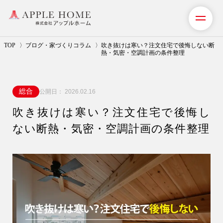
TOP
ブログ・家づくりコラム
吹き抜けは寒い？注文住宅で後悔しない断
熱・気密・空調計画の条件整理
私たちの想い
総合
公開日：
2026.02.16
事業紹介（注文住宅）
吹き抜けは寒い？注文住宅で後悔し
リフォーム・リノベーション
ない断熱・気密・空調計画の条件整理
リフォームプラン紹介
土地探しサポート
ショールーム・モデルハウス
施工事例・お客様の声