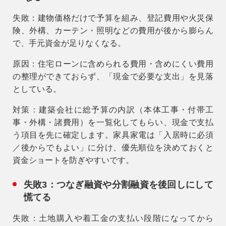
失敗
：建物価格だけで予算を組み、登記費用や火災保
険、外構、カーテン・照明などの費用が後から膨らん
で、手元資金が足りなくなる。
原因
：住宅ローンに含められる費用・含めにくい費用
の整理ができておらず、「現金で必要な支出」を見落
としている。
対策
：建築会社に総予算の内訳（本体工事・付帯工
事・外構・諸費用）を一覧化してもらい、
現金で支払
う項目
を先に確定します。家具家電は「入居時に必須
／後からでもよい」に分け、優先順位を決めておくと
資金ショートを防ぎやすいです。
失敗3：つなぎ融資や分割融資を後回しにして
慌てる
失敗
：土地購入や着工金の支払い段階になってから