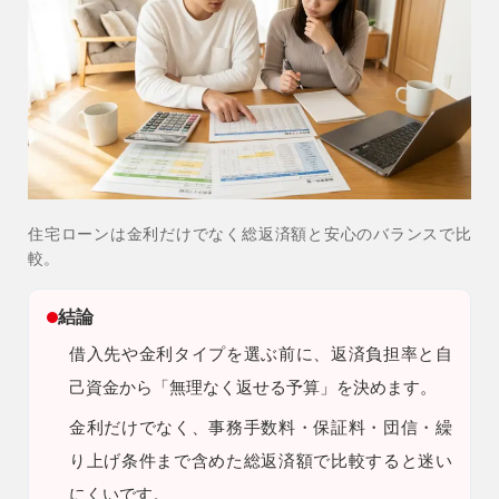
9時〜18時
営業時間
（定休／水曜日）
注文住宅
0120-70-1212
リフォーム
住宅ローンは金利だけでなく総返済額と安心のバランスで比
0120-37-7611
較。
アフターメンテナンス
結論
営業時間 9時〜17時（定休／水曜日）
04-2950-7171
借入先や金利タイプを選ぶ前に、返済負担率と自
己資金から「無理なく返せる予算」を決めます。
事業用
金利だけでなく、事務手数料・保証料・団信・繰
04-2968-5522
り上げ条件まで含めた総返済額で比較すると迷い
にくいです。