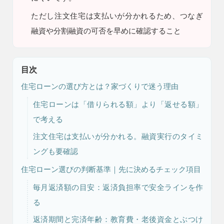
ただし
注文住宅は支払いが分かれるため、つなぎ
融資や分割融資の可否を早めに確認すること
目次
住宅ローンの選び方とは？家づくりで迷う理由
注文住宅
リフォーム
住宅ローンは「借りられる額」より「返せる額」
で考える
注文住宅は支払いが分かれる。融資実行のタイミ
ングも要確認
アフター
メンテナンス
安心保証制度
住宅ローン選びの判断基準｜先に決めるチェック項目
毎月返済額の目安：返済負担率で安全ラインを作
る
ブログ・コラム
スタッフ紹介
返済期間と完済年齢：教育費・老後資金とぶつけ