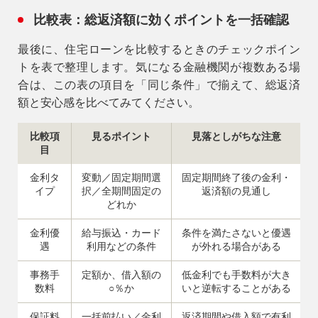
比較表：総返済額に効くポイントを一括確認
最後に、住宅ローンを比較するときのチェックポイン
トを表で整理します。気になる金融機関が複数ある場
合は、この表の項目を「同じ条件」で揃えて、総返済
額と安心感を比べてみてください。
比較項
見るポイント
見落としがちな注意
目
金利タ
変動／固定期間選
固定期間終了後の金利・
イプ
択／全期間固定の
返済額の見通し
どれか
金利優
給与振込・カード
条件を満たさないと優遇
遇
利用などの条件
が外れる場合がある
事務手
定額か、借入額の
低金利でも手数料が大き
数料
○％か
いと逆転することがある
保証料
一括前払い／金利
返済期間や借入額で有利