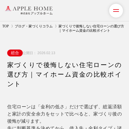
TOP
ブログ・家づくりコラム
家づくりで後悔しない住宅ローンの選び方
｜マイホーム資金の比較ポイント
私たちの想い
総合
公開日：
2026.02.13
事業紹介（注文住宅）
家づくりで後悔しない住宅ローンの
リフォーム・リノベーション
選び方｜マイホーム資金の比較ポイ
リフォームプラン紹介
ント
土地探しサポート
住宅ローンは「金利の低さ」だけで選ばず、総返済額
ショールーム・モデルハウス
と家計の安全余力をセットで比べると、家づくり後の
後悔が減ります。
施工事例・お客様の声
先に判断基準を決めてから、借入先・金利タイプ・諸