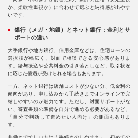
か、柔軟性重視か）
に合わせて選ぶと納得感が出やす
いです。
銀行（メガ・地銀）とネット銀行：金利とサ
ポートの違い
9時〜18時
営業時間
（定休／水曜日）
大手銀行や地方銀行、信用金庫などは、住宅ローンの
選択肢が幅広く、対面で相談できる安心感がありま
注文住宅
す。給与振込や公共料金の引き落としなど、取引状況
0120-70-1212
に応じた優遇が受けられる場合もあります。
一方、ネット銀行は店舗コストが少ない分、低金利の
リフォーム
傾向があり、申し込みから手続きまでオンラインで完
0120-37-7611
結しやすいのが魅力です。ただし、対面サポートがな
い、審査書類の準備を自分で進める必要があるなど、
アフターメンテナンス
「自分で判断して進めたい人向け」
の側面もありま
04-2950-7171
す。
共働きで忙しい方は「手続きのしやすさ」、初めての