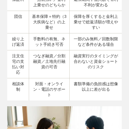
上乗せのどちらか
不利が変わる
団信
基本保障＋特約（3
保障を厚くすると金利上
大疾病など）の上
乗せで総返済額が増えや
乗せ
すい
繰り上
手数料の有無、ネ
一部のみ無料／回数制限
げ返済
ット手続き可否
など条件がある場合
注文住
つなぎ融資／分割
融資実行のタイミングが
宅の支
融資／土地先行融
合わないと資金ショート
払い対
資の可否
のリスク
応
相談体
対面・オンライ
書類準備の負担感は想像
制
ン・電話のサポー
以上に差が出る
ト