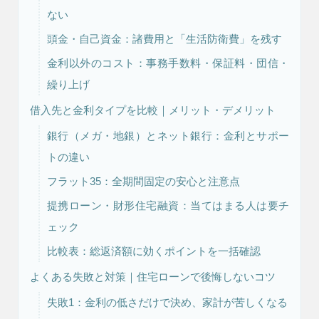
ない
頭金・自己資金：諸費用と「生活防衛費」を残す
リフォーム・
注文住宅
リノベーション
金利以外のコスト：事務手数料・保証料・団信・
繰り上げ
借入先と金利タイプを比較｜メリット・デメリット
銀行（メガ・地銀）とネット銀行：金利とサポー
トの違い
フラット35：全期間固定の安心と注意点
提携ローン・財形住宅融資：当てはまる人は要チ
ェック
比較表：総返済額に効くポイントを一括確認
よくある失敗と対策｜住宅ローンで後悔しないコツ
失敗1：金利の低さだけで決め、家計が苦しくなる