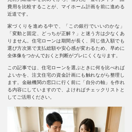
費用を比較することが、マイホーム計画を前に進める
会社情報
近道です。
会社概要
家づくりを進める中で、「この銀行でいいのかな」
「変動と固定、どっちが正解？」と迷う方は少なくあ
スタッフ紹介
りません。住宅ローンは期間が長く、同じ借入額でも
お知らせ
選び方次第で支払総額や安心感が変わる
ため、早めに
全体像をつかんでおくと判断がブレにくくなります。
ブログ・家づくりコラム
この記事では、住宅ローンを選ぶときに
イベント
何を比べれば
よいか
を、注文住宅の資金計画にも触れながら整理し
ます。金融機関の窓口に行く前に「自分の軸」を作れ
る内容にしていますので、よければチェックリストと
してご活用ください。