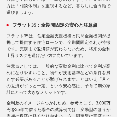
事業用
方は「相談体制」を重視するなど、暮らしに合う軸で
04-2968-5522
選びましょう。
フラット35：全期間固定の安心と注意点
フラット35は、住宅金融支援機構と民間金融機関が提
携して提供する住宅ローンで、
全期間固定金利
が特徴
です。完済まで返済額が変わらないため、将来の金利
上昇リスクを避けたい方に向いています。
注意点としては、一般的な変動金利に比べて金利が高
めになりやすいこと、物件が技術基準などの条件を満
たす必要があることが挙げられます。とはいえ「月々
の返済がずっと一定」という安心感は、子育て期の家
計にとって大きなメリットです。
金利差のイメージをつかむため、参考として、3,000万
円を35年で借りた場合の試算例では、変動型のほうが
当初の返済は軽くなりやすい一方、固定型は完済まで