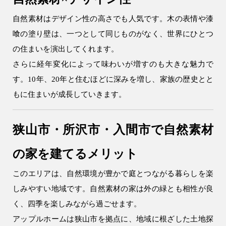
0120-37-7611
自然素材はデザイン性の高さでも人気です。木の表情や漆
喰の塗り壁は、一つとして同じものがなく、世界にひとつ
アフターメンテナンス
04-2950-7171
の住まいを演出してくれます。
さらに経年変化によって味わいが増すのも大きな魅力で
す。10年、20年と住むほどに深みを増し、家族の歴史とと
事業用
04-2968-5522
もに住まいが成長していきます。
狭山市・所沢市・入間市で自然素材
の家を建てるメリット
このエリアは、自然環境が豊かで庭とつながる暮らしを楽
しみやすい地域です。自然素材の家は外の緑とも相性が良
く、四季を楽しみながら過ごせます。
アップルホームは狭山市を拠点に、地域に根ざした土地探