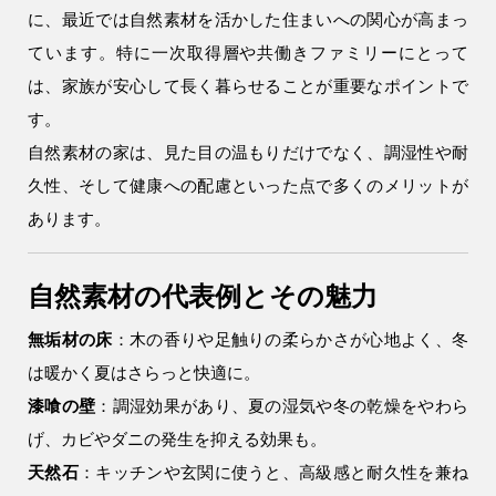
に、最近では自然素材を活かした住まいへの関心が高まっ
9時〜18時
営業時間
ています。特に一次取得層や共働きファミリーにとって
（定休／水曜日）
は、家族が安心して長く暮らせることが重要なポイントで
す。
注文住宅
0120-70-1212
自然素材の家は、見た目の温もりだけでなく、調湿性や耐
久性、そして健康への配慮といった点で多くのメリットが
あります。
リフォーム
0120-37-7611
自然素材の代表例とその魅力
アフターメンテナンス
営業時間 9時〜17時（定休／水曜日）
無垢材の床
：木の香りや足触りの柔らかさが心地よく、冬
04-2950-7171
は暖かく夏はさらっと快適に。
漆喰の壁
：調湿効果があり、夏の湿気や冬の乾燥をやわら
事業用
04-2968-5522
げ、カビやダニの発生を抑える効果も。
天然石
：キッチンや玄関に使うと、高級感と耐久性を兼ね