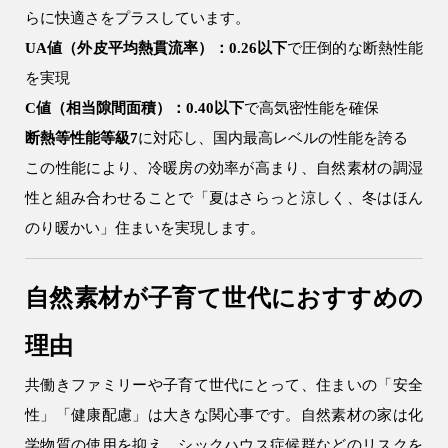
らに快適さをプラスしています。
UA値（外皮平均熱貫流率）：0.26以下
で圧倒的な断熱性能
リフォーム・
注文住宅
を実現
リノベーション
C値（相当隙間面積）：0.40以下
で高気密性能を確保
断熱等性能等級7
に対応し、国内最高レベルの性能を誇る
この性能により、冷暖房の効率が高まり、自然素材の調湿
性と組み合わせることで「夏はさらっと涼しく、冬はほん
のり暖かい」住まいを実現します。
自然素材が子育て世代におすすめの
理由
共働きファミリーや子育て世代にとって、住まいの「安全
性」「健康配慮」は大きな関心事です。自然素材の家は化
学物質の使用を抑え、シックハウス症候群などのリスクを