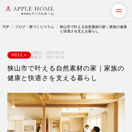
TOP
ブログ・家づくりコラム
狭山市で叶える自然素材の家｜家族の健康
と快適さを支える暮らし
私たちの想い
公開日：
2025.09.28
WELL＋
事業紹介（注文住宅）
更新日：
2025.10.10
狭山市で叶える自然素材の家｜家族の
リフォーム・リノベーション
健康と快適さを支える暮らし
リフォームプラン紹介
土地探しサポート
ショールーム・モデルハウス
施工事例・お客様の声