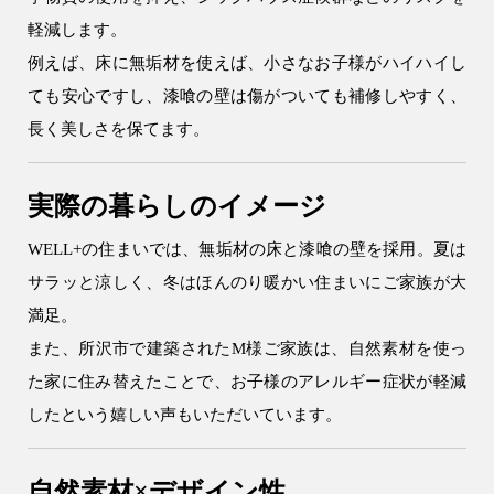
軽減します。
例えば、床に無垢材を使えば、小さなお子様がハイハイし
ても安心ですし、漆喰の壁は傷がついても補修しやすく、
長く美しさを保てます。
実際の暮らしのイメージ
WELL+の住まいでは、無垢材の床と漆喰の壁を採用。夏は
サラッと涼しく、冬はほんのり暖かい住まいにご家族が大
9時〜18時
満足。
営業時間
（定休／水曜日）
また、所沢市で建築されたM様ご家族は、自然素材を使っ
た家に住み替えたことで、お子様のアレルギー症状が軽減
注文住宅
したという嬉しい声もいただいています。
0120-70-1212
自然素材×デザイン性
リフォーム