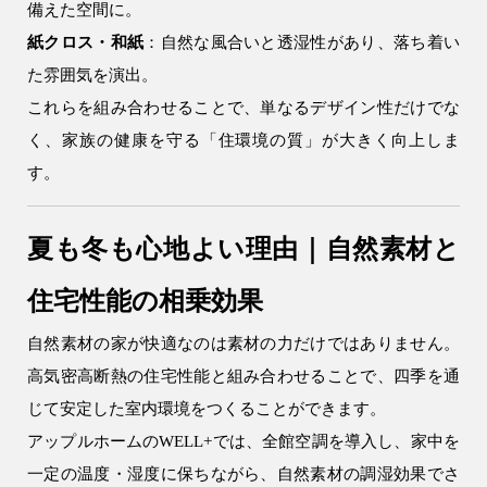
備えた空間に。
紙クロス・和紙
：自然な風合いと透湿性があり、落ち着い
た雰囲気を演出。
これらを組み合わせることで、単なるデザイン性だけでな
く、家族の健康を守る「住環境の質」が大きく向上しま
す。
注文住宅
リフォーム
夏も冬も心地よい理由｜自然素材と
住宅性能の相乗効果
自然素材の家が快適なのは素材の力だけではありません。
アフター
メンテナンス
安心保証制度
高気密高断熱の住宅性能と組み合わせることで、四季を通
じて安定した室内環境をつくることができます。
アップルホームのWELL+では、全館空調を導入し、家中を
ブログ・コラム
スタッフ紹介
一定の温度・湿度に保ちながら、自然素材の調湿効果でさ